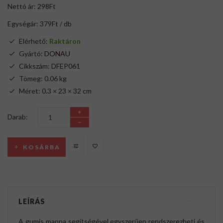
Nettó ár: 298Ft
Egységár: 379Ft / db
Elérhető:
Raktáron
Gyártó:
DONAU
Cikkszám: DFEP061
Tömeg: 0.06 kg
Méret: 0.3 × 23 × 32 cm
Darab:
KOSÁRBA
LEÍRÁS
A gumis mappa segítségével egyszerűen rendszerezheti és