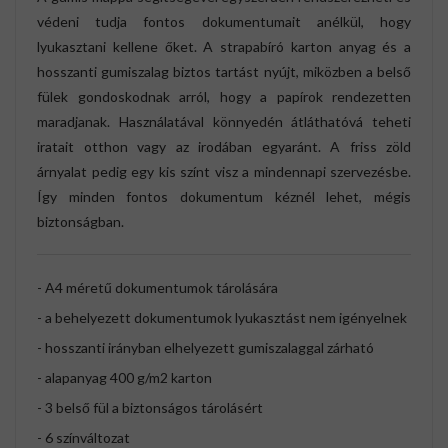
védeni tudja fontos dokumentumait anélkül, hogy
lyukasztani kellene őket. A strapabíró karton anyag és a
hosszanti gumiszalag biztos tartást nyújt, miközben a belső
fülek gondoskodnak arról, hogy a papírok rendezetten
maradjanak. Használatával könnyedén átláthatóvá teheti
iratait otthon vagy az irodában egyaránt. A friss zöld
árnyalat pedig egy kis színt visz a mindennapi szervezésbe.
Így minden fontos dokumentum kéznél lehet, mégis
biztonságban.
- A4 méretű dokumentumok tárolására
- a behelyezett dokumentumok lyukasztást nem igényelnek
- hosszanti irányban elhelyezett gumiszalaggal zárható
- alapanyag 400 g/m2 karton
- 3 belső fül a biztonságos tárolásért
- 6 színváltozat