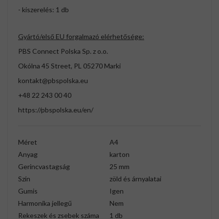
- kiszerelés: 1 db
Gyártó/első EU forgalmazó elérhetősége:
PBS Connect Polska Sp. z o.o.
Okólna 45 Street, PL 05270 Marki
kontakt@pbspolska.eu
+48 22 243 00 40
https://pbspolska.eu/en/
Méret
A4
Anyag
karton
Gerincvastagság
25 mm
Szín
zöld és árnyalatai
Gumis
Igen
Harmonika jellegű
Nem
Rekeszek és zsebek száma
1 db