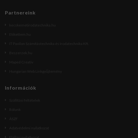
Partnereink
kecskemetirodatechnika.hu
Etikettem.hu
IT Pavilon Számítástechnika és Irodatechnika Kft.
Beszerzek.hu
Maped Creativ
Hungarian Web Linkgyűjtemény
Információk
Szállítási feltételek
Rólunk
ÁSZF
Adatvédelmi nyilatkozat
Elállási nyilatkozat