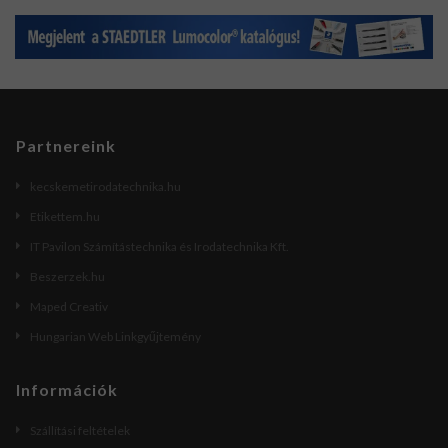
Partnereink
kecskemetirodatechnika.hu
Etikettem.hu
IT Pavilon Számítástechnika és Irodatechnika Kft.
Beszerzek.hu
Maped Creativ
Hungarian Web Linkgyűjtemény
Információk
Szállítási feltételek