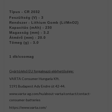
Típus - CR 2032
Feszültség (V) - 3
Rendszer - Lithium Gomb (Li/MnO2)
Kapacitás (mAh) - 230
Magasság (mm) - 3.2
Átmérő (mm) - 20.0
Tömeg (g) - 3.0
1 db/csomag
Gyártó/első EU forgalmazó elérhetősége:
VARTA Consumer Hungaria Kft.
1191 Budapest Ady Endre út 42-44.
www.varta-ag.com/hu/about-varta/contact/contact-
consumer-batteries
https://www.varta.com/