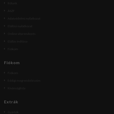
Rólunk
ÁSZF
Adatvédelmi nyilatkozat
Elállási nyilatkozat
Online vitarendezés
Elállás indítása
Fiókom
Fiókom
Fiókom
Eddigi megrendeléseim
Kívánságlista
Extrák
Gyártók