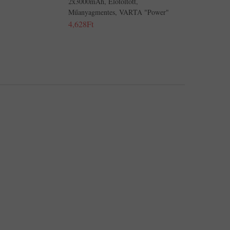
2x3000mAh, Előtöltött,
Műanyagmentes, VARTA "Power"
4,628Ft