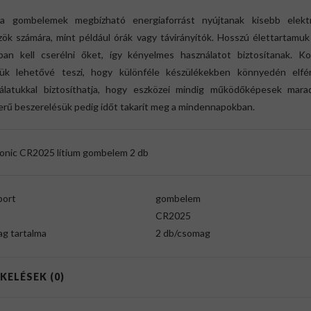
a gombelemek megbízható energiaforrást nyújtanak kisebb elektr
zök számára, mint például órák vagy távirányítók. Hosszú élettartamuk
bban kell cserélni őket, így kényelmes használatot biztosítanak. K
ük lehetővé teszi, hogy különféle készülékekben könnyedén elfér
álatukkal biztosíthatja, hogy eszközei mindig működőképesek marad
erű beszerelésük pedig időt takarít meg a mindennapokban.
onic CR2025 lítium gombelem 2 db
port
gombelem
CR2025
g tartalma
2 db/csomag
KELÉSEK (0)