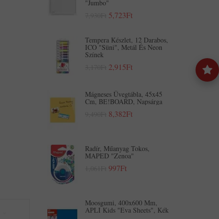
"Jumbo"
5,723Ft
7,930Ft
Tempera Készlet, 12 Darabos,
ICO "Süni", Metál És Neon
Színek
2,915Ft
3,170Ft
Mágneses Üvegtábla, 45x45
Cm, BE!BOARD, Napsárga
8,382Ft
9,490Ft
Radír, Műanyag Tokos,
MAPED "Zenoa"
997Ft
1,061Ft
Moosgumi, 400x600 Mm,
APLI Kids "Eva Sheets", Kék