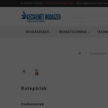
Hívjon minket:
+36203956949 (9-16h)
info@kecskemetiroda
IRODASZEREK
IRODATECHNIKA
TECHN
Irodaszerek
Kategóriák
Irodaszerek