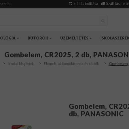
Elállás indítása
Szállítási felt
szer.hu
OLÓGIA
BÚTOROK
ÜZEMELTETÉS
ISKOLASZERE
Gombelem, CR2025, 2 db, PANASON
Irodai kisgépek
Elemek, akkumulátorok és töltők
Gombelem,
Gombelem, CR202
db, PANASONIC