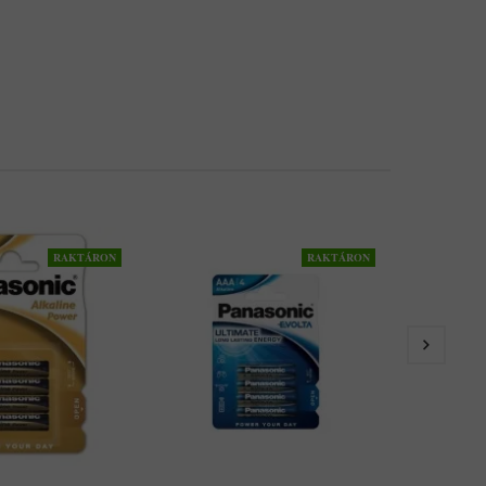
RAKTÁRON
RAKTÁRON
Elem, AAA Mi
PANASONIC "
1,017Ft