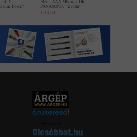
, 4 Db,
Elem, AAA Mikro, 4 Db,
aline Power"
PANASONIC "Evolta"
1,481Ft
Árukereső.hu