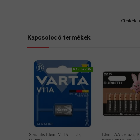
Címkék:
Kapcsolodó termékek
RAKTÁRON
Speciális Elem, V11A, 1 Db,
Elem, AA Ceruza, 1