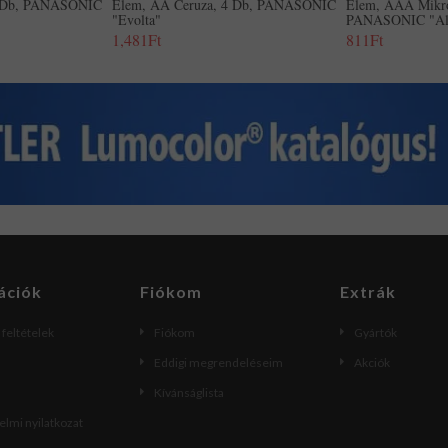
2 Db, PANASONIC
Elem, AA Ceruza, 4 Db, PANASONIC
Elem, AAA Mikro
"Evolta"
PANASONIC "Alk
1,481Ft
811Ft
ációk
Fiókom
Extrák
i feltételek
Fiókom
Gyártók
Eddigi megrendeléseim
Akciók
Kívánságlista
lmi nyilatkozat