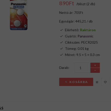
890Ft
/bliszt (2 db)
Nettó ár: 701Ft
Egységár: 445,21 / db
Elérhető:
Raktáron
Gyártó:
Panasonic
Cikkszám: PECR2025
Tömeg: 0.01 kg
Méret: 9.5 × 5 × 0.3 cm
Darab:
KOSÁRBA
ÁS