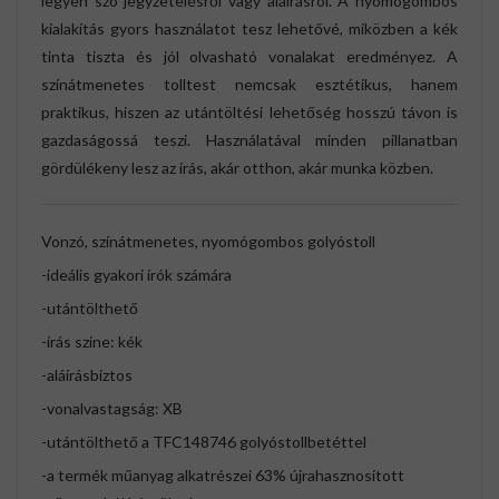
legyen szó jegyzetelésről vagy aláírásról. A nyomógombos
kialakítás gyors használatot tesz lehetővé, miközben a kék
tinta tiszta és jól olvasható vonalakat eredményez. A
színátmenetes tolltest nemcsak esztétikus, hanem
praktikus, hiszen az utántöltési lehetőség hosszú távon is
gazdaságossá teszi. Használatával minden pillanatban
gördülékeny lesz az írás, akár otthon, akár munka közben.
Vonzó, színátmenetes, nyomógombos golyóstoll
-ideális gyakori írók számára
-utántölthető
-írás színe: kék
-aláírásbiztos
-vonalvastagság: XB
-utántölthető a TFC148746 golyóstollbetéttel
-a termék műanyag alkatrészei 63% újrahasznosított