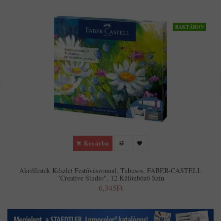
RAKTÁRON
A
Kosárba
Akrilfesték Készlet Festővászonnal, Tubusos, FABER-CASTELL
"Creative Studio", 12 Különböző Szín
6,345Ft