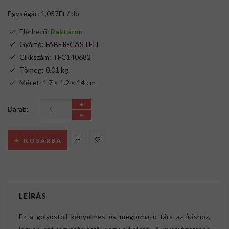
Egységár: 1,057Ft / db
Elérhető:
Raktáron
Gyártó:
FABER-CASTELL
Cikkszám: TFC140682
Tömeg: 0.01 kg
Méret: 1.7 × 1.2 × 14 cm
Darab:
KOSÁRBA
LEÍRÁS
Ez a golyóstoll kényelmes és megbízható társ az íráshoz,