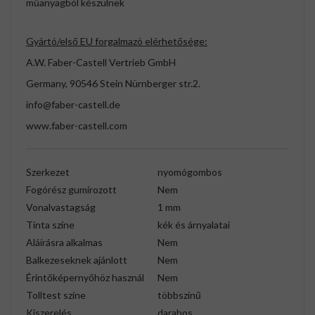
műanyagból készülnek
Gyártó/első EU forgalmazó elérhetősége:
A.W. Faber-Castell Vertrieb GmbH
Germany, 90546 Stein Nürnberger str.2.
info@faber-castell.de
www.faber-castell.com
Szerkezet
nyomógombos
Fogórész gumírozott
Nem
Vonalvastagság
1 mm
Tinta színe
kék és árnyalatai
Aláírásra alkalmas
Nem
Balkezeseknek ajánlott
Nem
Érintőképernyőhöz használ
Nem
Tolltest színe
többszínű
Kiszerelés
darabos