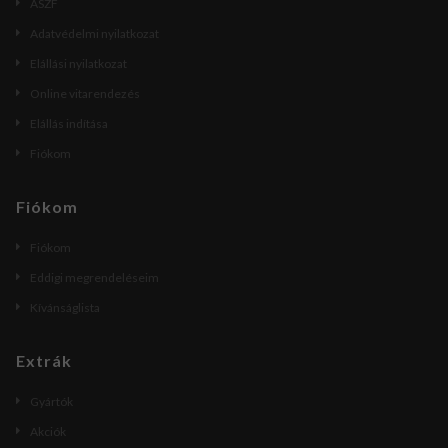
ÁSZF
Adatvédelmi nyilatkozat
Elállási nyilatkozat
Online vitarendezés
Elállás indítása
Fiókom
Fiókom
Fiókom
Eddigi megrendeléseim
Kívánságlista
Extrák
Gyártók
Akciók