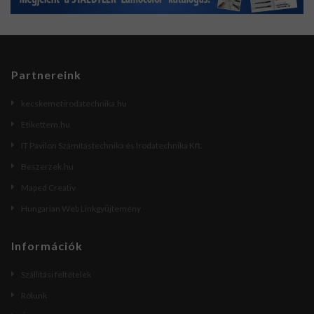
Partnereink
kecskemetirodatechnika.hu
Etikettem.hu
IT Pavilon Számítástechnika és Irodatechnika Kft.
Beszerzek.hu
Maped Creativ
Hungarian Web Linkgyűjtemény
Információk
Szállítási feltételek
Rólunk