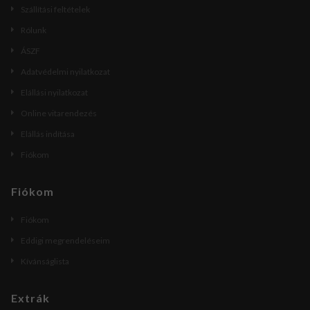
Szállítási feltételek
Rólunk
ÁSZF
Adatvédelmi nyilatkozat
Elállási nyilatkozat
Online vitarendezés
Elállás indítása
Fiókom
Fiókom
Fiókom
Eddigi megrendeléseim
Kívánságlista
Extrák