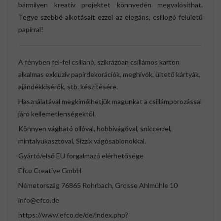
bármilyen kreatív projektet könnyedén megvalósíthat.
Tegye szebbé alkotásait ezzel az elegáns, csillogó felületű
papírral!
A fényben fel-fel csillanó, szikrázóan csillámos karton
alkalmas exkluzív papírdekorációk, meghívók, ültető kártyák,
ajándékkísérők, stb. készítésére.
Használatával megkímélhetjük magunkat a csillámporozással
járó kellemetlenségektől.
Könnyen vágható ollóval, hobbivágóval, sniccerrel,
mintalyukasztóval, Sizzix vágósablonokkal.
Gyártó/első EU forgalmazó elérhetősége
Efco Creative GmbH
Németország 76865 Rohrbach, Grosse Ahlmühle 10
info@efco.de
https://www.efco.de/de/index.php?