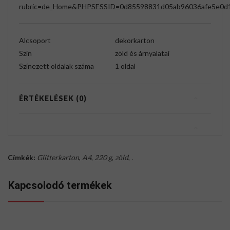
rubric=de_Home&PHPSESSID=0d85598831d05ab96036afe5e0d
Alcsoport
dekorkarton
Szín
zöld és árnyalatai
Színezett oldalak száma
1 oldal
ÉRTÉKELÉSEK (0)
Címkék:
Glitterkarton
,
A4
,
220 g
,
zöld
,
.
Kapcsolodó termékek