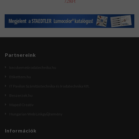
728Ft
Partnereink
kecskemetirodatechnika.hu
Etikettem.hu
IT Pavilon Számítástechnika és Irodatechnika Kft.
Beszerzek.hu
Maped Creativ
Hungarian Web Linkgyűjtemény
Információk