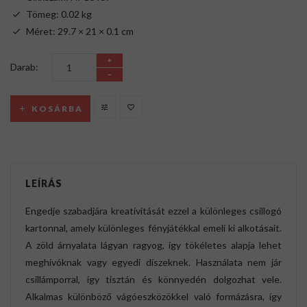
Tömeg: 0.02 kg
Méret: 29.7 × 21 × 0.1 cm
Darab:
KOSÁRBA
LEÍRÁS
Engedje szabadjára kreativitását ezzel a különleges csillogó
kartonnal, amely különleges fényjátékkal emeli ki alkotásait.
A zöld árnyalata lágyan ragyog, így tökéletes alapja lehet
meghívóknak vagy egyedi díszeknek. Használata nem jár
csillámporral, így tisztán és könnyedén dolgozhat vele.
Alkalmas különböző vágóeszközökkel való formázásra, így