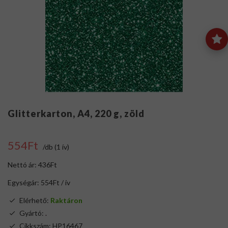
Glitterkarton, A4, 220 g, zöld
554Ft
/db (1 ív)
Nettó ár: 436Ft
Egységár: 554Ft / ív
Elérhető:
Raktáron
Gyártó:
.
Cikkszám: HP16467