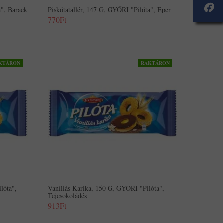
a", Barack
Piskótatallér, 147 G, GYŐRI "Pilóta", Eper
770Ft
KTÁRON
RAKTÁRON
lóta",
Vaníliás Karika, 150 G, GYŐRI "Pilóta",
Tejcsokoládés
913Ft