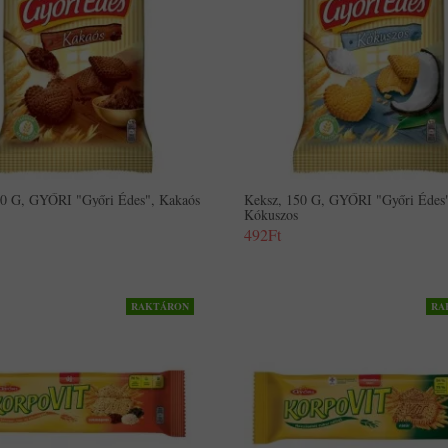
50 G, GYŐRI "Győri Édes", Kakaós
Keksz, 150 G, GYŐRI "Győri Édes
Kókuszos
492Ft
RAKTÁRON
RA