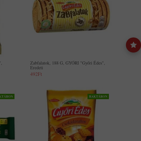
",
Zabfalatok, 188 G, GYŐRI "Győri Édes",
Eredeti
492Ft
KTÁRON
RAKTÁRON