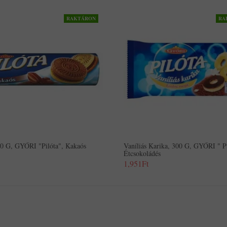
RAKTÁRON
RA
80 G, GYŐRI "Pilóta", Kakaós
Vaníliás Karika, 300 G, GYŐRI " Pi
Étcsokoládés
1,951Ft