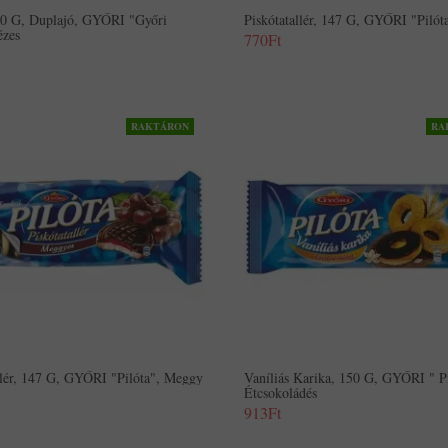
50 G, Duplajó, GYŐRI "Győri
Piskótatallér, 147 G, GYŐRI "Pilót
ézes
770Ft
RAKTÁRON
RA
llér, 147 G, GYŐRI "Pilóta", Meggy
Vaníliás Karika, 150 G, GYŐRI " Pi
Étcsokoládés
913Ft