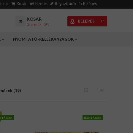
ételek
Kosár
Fizetés
Regisztráció
Belépés
KOSÁR
BELÉPÉS
0 termék - 0Ft
K
NYOMTATÓ-KELLÉKANYAGOK
rmékek (19)
KTÁRON
RAKTÁRON