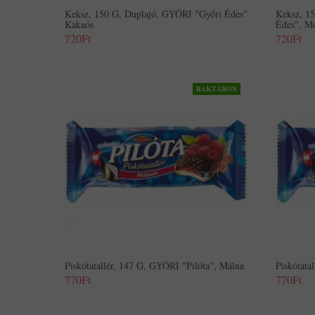
Keksz, 150 G, Duplajó, GYŐRI "Győri Édes"
Keksz, 1
Kakaós
Édes", M
720Ft
720Ft
RAKTÁRON
Piskótatallér, 147 G, GYŐRI "Pilóta", Málna
Piskótata
770Ft
770Ft