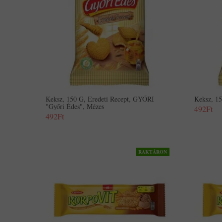
Keksz, 150 G, Eredeti Recept, GYŐRI
Keksz, 1
"Győri Édes", Mézes
492Ft
492Ft
RAKTÁRON