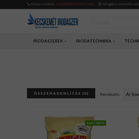
Hívjon minket:
+36203956949 (9-16h)
info@kecskemetiroda
IRODASZEREK
IRODATECHNIKA
TECHN
ÖSSZEHASONLÍTÁS (0)
Rendezés:
RAKTÁRON