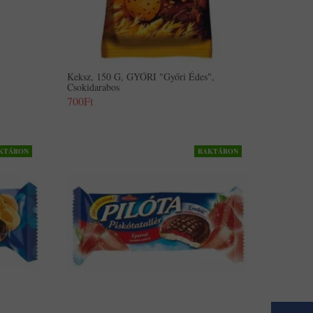
Keksz, 150 G, GYŐRI "Győri Édes",
Csokidarabos
700Ft
KTÁRON
RAKTÁRON