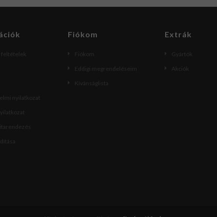
ációk
Fiókom
Extrák
i feltételek
Fiókom
Gyártók
Eddigi megrendeléseim
Akciók
Kívánságlista
lmi nyilatkozat
nyilatkozat
vitarendezés
ndítása