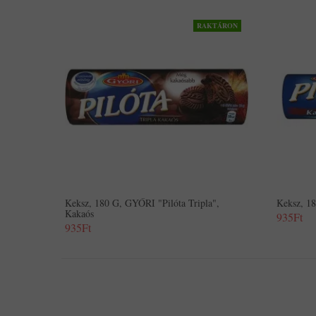
RAKTÁRON
Keksz, 180 G, GYŐRI "Pilóta Tripla",
Keksz, 1
Kakaós
935Ft
935Ft