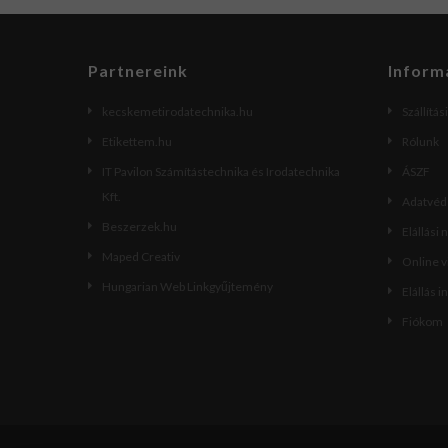
Partnereink
Inform
kecskemetirodatechnika.hu
Szállítás
Etikettem.hu
Rólunk
IT Pavilon Számítástechnika és Irodatechnika
ÁSZF
Kft.
Adatvéde
Beszerzek.hu
Elállási 
Maped Creativ
Online 
Hungarian Web Linkgyűjtemény
Elállás i
Fiókom