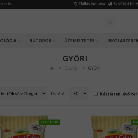
Elállás indítása
Szállítási felt
szer.hu
OLÓGIA
BÚTOROK
ÜZEMELTETÉS
ISKOLASZERE
GYŐRI
Gyártó
GYŐRI
Listázás:
Készleten lévő te
RAKTÁRON
RA