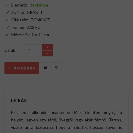
Elérhető:
Raktáron
Gyártó:
GRANIT
Cikkszám: TGM860Z
Tömeg: 0.02 kg
Méret: 2 × 2 × 14 cm
Darab:
KOSÁRBA
LEÍRÁS
Ez a zöld alkoholos marker sokféle felületen megállja a
helyét, legyen szó fáról, üvegről vagy akár fémről. Tartós,
vízálló tinta biztosítja, hogy a feliratok hosszú távon is