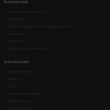
Partnereink
kecskemetirodatechnika.hu
Etikettem.hu
IT Pavilon Számítástechnika és Irodatechnika Kft.
Beszerzek.hu
Maped Creativ
Hungarian Web Linkgyűjtemény
Információk
Szállítási feltételek
Rólunk
ÁSZF
Adatvédelmi nyilatkozat
Elállási nyilatkozat
Online vitarendezés