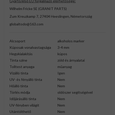
Gyártó/első EU forgalmazó elérhetősége:
Wilhelm Fricke SE (GRANIT PARTS)
Zum Kreuzkamp 7, 27404 Heeslingen, Németország
globaltodo@163.com
Alcsoport
alkoholos marker
Kúposak vonalvastagsága
3-4 mm
Hegykialakítás
kúpos
Tinta színe
zöld és árnyalatai
Tolltest anyaga
műanyag
Vízálló tinta
Igen
UV- és fényálló tinta
Nem
Hőálló tinta
Nem
Törlés módja
oldószer segítségével
Időjárásálló tinta
Nem
UV-fényben világít
Nem
Utántölthető
Nem