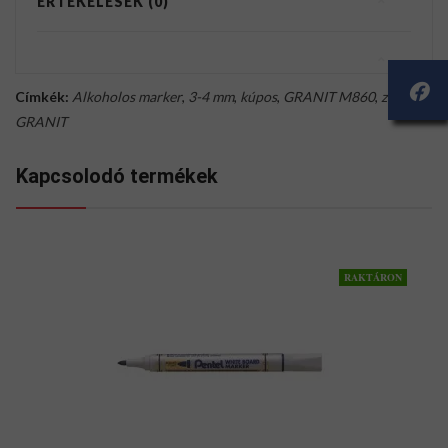
ÉRTÉKELÉSEK (0)
Címkék:
Alkoholos marker
,
3-4 mm
,
kúpos
,
GRANIT M860
,
zöld
,
GRANIT
Kapcsolodó termékek
RAKTÁRON