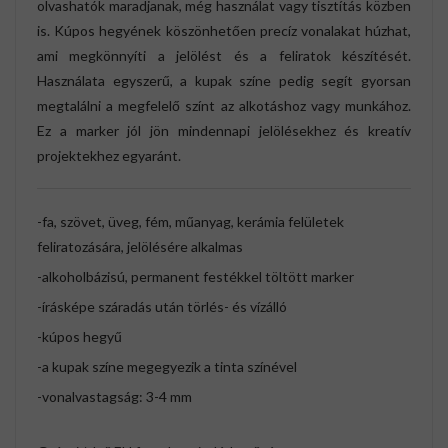
olvashatók maradjanak, még használat vagy tisztítás közben
is. Kúpos hegyének köszönhetően precíz vonalakat húzhat,
ami megkönnyíti a jelölést és a feliratok készítését.
Használata egyszerű, a kupak színe pedig segít gyorsan
megtalálni a megfelelő színt az alkotáshoz vagy munkához.
Ez a marker jól jön mindennapi jelölésekhez és kreatív
projektekhez egyaránt.
-fa, szövet, üveg, fém, műanyag, kerámia felületek
feliratozására, jelölésére alkalmas
-alkoholbázisú, permanent festékkel töltött marker
-írásképe száradás után törlés- és vízálló
-kúpos hegyű
-a kupak színe megegyezik a tinta színével
-vonalvastagság: 3-4 mm