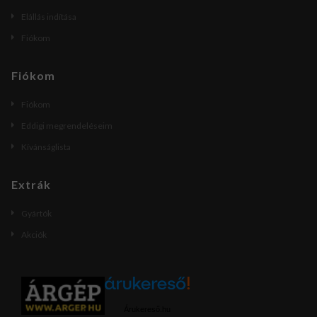
Elállás indítása
Fiókom
Fiókom
Fiókom
Eddigi megrendeléseim
Kívánságlista
Extrák
Gyártók
Akciók
Árukereső.hu