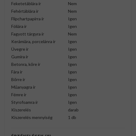
Feketetáblára ír
Nem
Fehértáblára ír
Nem
Flipchartpapírra ír
Igen
Fóliára ír
Igen
Fagyott tárgyra ír
Nem
Kerámiára, porcelánra ír
Igen
Üvegre ír
Igen
Gumira ír
Igen
Betonra, kőre ír
Igen
Fára ír
Igen
Bőrre ír
Igen
Műanyagra ír
Igen
Fémre ír
Igen
Styrofoamra ír
Igen
Kiszerelés
darab
Kiszerelés mennyiség
1 db