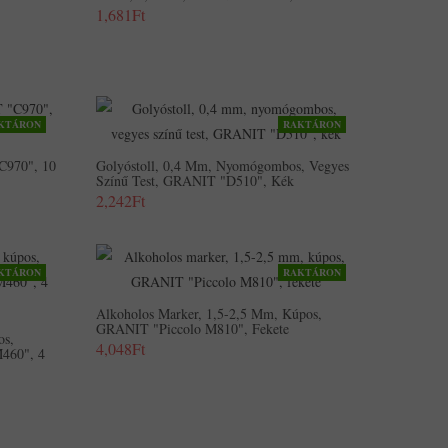
1,681Ft
KTÁRON
RAKTÁRON
C970", 10
Golyóstoll, 0,4 Mm, Nyomógombos, Vegyes
Színű Test, GRANIT "D510", Kék
2,242Ft
KTÁRON
RAKTÁRON
Alkoholos Marker, 1,5-2,5 Mm, Kúpos,
GRANIT "Piccolo M810", Fekete
os,
4,048Ft
M460", 4