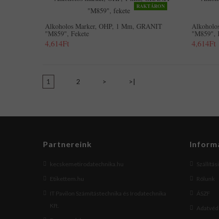
RAKTÁRON
Alkoholos Marker, OHP, 1 Mm, GRANIT
Alkoholo
"M859", Fekete
"M859", 
4,614Ft
4,614Ft
1
2
>
>|
Partnereink
Inform
kecskemetirodatechnika.hu
Szállítás
Etikettem.hu
Rólunk
IT Pavilon Számítástechnika és Irodatechnika
ÁSZF
Kft.
Adatvéde