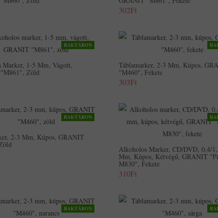
"M860", Zöld
GRANIT "M861", Fekete
302Ft
RAKTÁRON
RA
 Marker, 1-5 Mm, Vágott,
Táblamarker, 2-3 Mm, Kúpos, GR
"M861", Zöld
"M460", Fekete
303Ft
RAKTÁRON
RA
ker, 2-3 Mm, Kúpos, GRANIT
Zöld
Alkoholos Marker, CD/DVD, 0,4/1,
Mm, Kúpos, Kétvégű, GRANIT "Pi
M830", Fekete
310Ft
RAKTÁRON
RA