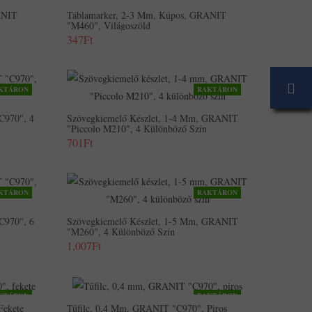
ANIT
Táblamarker, 2-3 Mm, Kúpos, GRANIT
"M460", Világoszöld
347Ft
KTÁRON
RAKTÁRON
C970", 4
Szövegkiemelő Készlet, 1-4 Mm, GRANIT
"Piccolo M210", 4 Különböző Szín
701Ft
KTÁRON
RAKTÁRON
C970", 6
Szövegkiemelő Készlet, 1-5 Mm, GRANIT
"M260", 4 Különböző Szín
1,007Ft
KTÁRON
RAKTÁRON
Fekete
Tűfilc, 0,4 Mm, GRANIT "C970", Piros