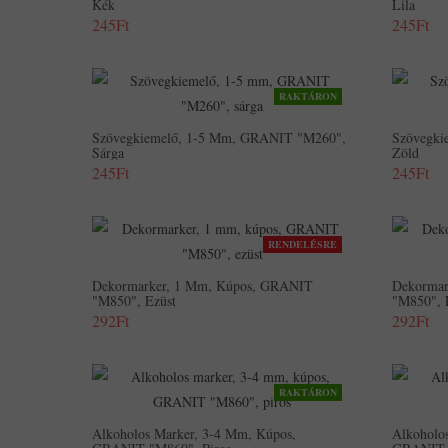
Kék
Lila
245Ft
245Ft
RAKTÁRON
Szövegkiemelő, 1-5 Mm, GRANIT "M260",
Szövegki
Sárga
Zöld
245Ft
245Ft
RENDELÉSRE
Dekormarker, 1 Mm, Kúpos, GRANIT
Dekormar
"M850", Ezüst
"M850", 
292Ft
292Ft
RAKTÁRON
Alkoholos Marker, 3-4 Mm, Kúpos,
Alkoholo