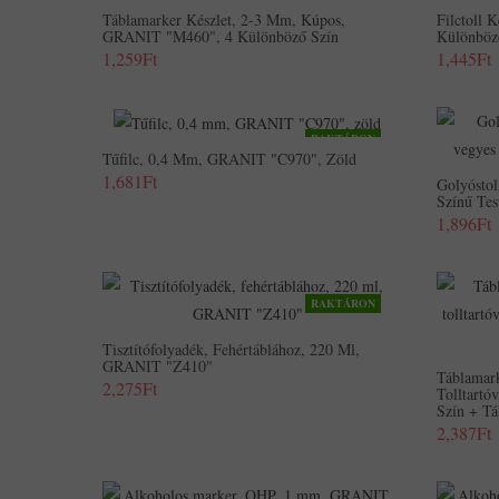
Táblamarker Készlet, 2-3 Mm, Kúpos,
Filctoll 
GRANIT "M460", 4 Különböző Szín
Különböz
1,259Ft
1,445Ft
RAKTÁRON
Tűfilc, 0,4 Mm, GRANIT "C970", Zöld
1,681Ft
Golyósto
Színű Te
1,896Ft
RAKTÁRON
Tisztítófolyadék, Fehértáblához, 220 Ml,
GRANIT "Z410"
Táblamar
2,275Ft
Tolltart
Szín + Tá
2,387Ft