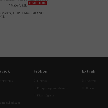
RENDELÉSRE
s Marker, OHP, 1 Mm, GRANIT
Kék
ációk
Fiókom
Extrák
i feltételek
Fiókom
Gyártók
Eddigi megrendeléseim
Akciók
Kívánságlista
lmi nyilatkozat