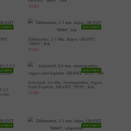
GRANIT "M861", Kék
302Ft
KTÁRON
RAKTÁRON
ANIT
Táblamarker, 2-3 Mm, Kúpos, GRANIT
"M460", Kék
303Ft
KTÁRON
RAKTÁRON
Golyóstoll, 0,6 Mm, Nyomógombos, Vegyes
Színű Fogórész, GRANIT "D550", Kék
5-2,5
319Ft
ccolo
KTÁRON
RAKTÁRON