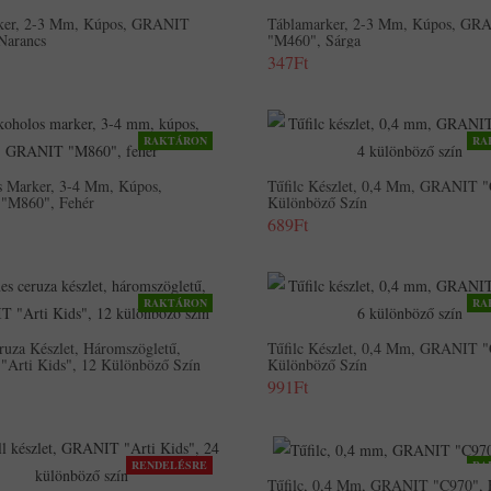
ker, 2-3 Mm, Kúpos, GRANIT
Táblamarker, 2-3 Mm, Kúpos, GR
Narancs
"M460", Sárga
347Ft
RAKTÁRON
RA
s Marker, 3-4 Mm, Kúpos,
Tűfilc Készlet, 0,4 Mm, GRANIT "
"M860", Fehér
Különböző Szín
689Ft
RAKTÁRON
RA
ruza Készlet, Háromszögletű,
Tűfilc Készlet, 0,4 Mm, GRANIT "
Arti Kids", 12 Különböző Szín
Különböző Szín
991Ft
RENDELÉSRE
RA
Tűfilc, 0,4 Mm, GRANIT "C970", 