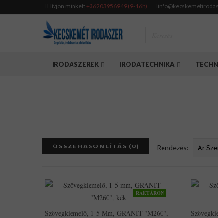
Hívjon minket:
+36203956949 (9-16h)
info@kecskemetirodas
IRODASZEREK
IRODATECHNIKA
TECHN
ÖSSZEHASONLÍTÁS (0)
Rendezés:
RAKTÁRON
Szövegkiemelő, 1-5 Mm, GRANIT "M260",
Szövegki