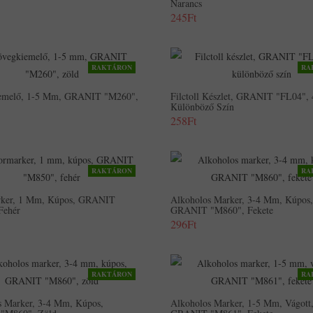
Narancs
245Ft
RAKTÁRON
RA
emelő, 1-5 Mm, GRANIT "M260",
Filctoll Készlet, GRANIT "FL04", 
Különböző Szín
258Ft
RAKTÁRON
RA
ker, 1 Mm, Kúpos, GRANIT
Alkoholos Marker, 3-4 Mm, Kúpos,
Fehér
GRANIT "M860", Fekete
296Ft
RAKTÁRON
RA
s Marker, 3-4 Mm, Kúpos,
Alkoholos Marker, 1-5 Mm, Vágott