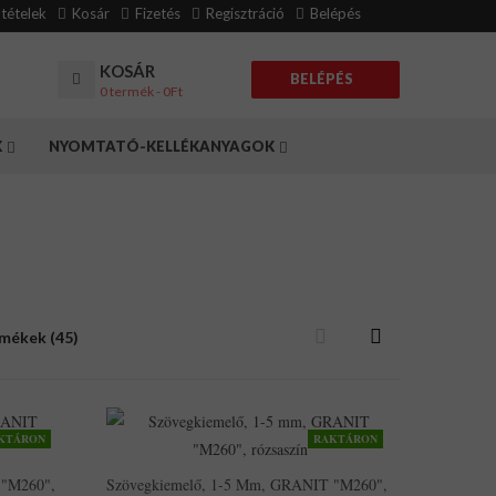
eltételek
Kosár
Fizetés
Regisztráció
Belépés
KOSÁR
BELÉPÉS
0 termék - 0Ft
K
NYOMTATÓ-KELLÉKANYAGOK
rmékek (45)
KTÁRON
RAKTÁRON
 "M260",
Szövegkiemelő, 1-5 Mm, GRANIT "M260",