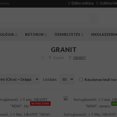
Elállás indítása
Szállítási f
zer.hu
OLÓGIA
BÚTOROK
ÜZEMELTETÉS
ISKOLASZERE
GRANIT
Gyártó
GRANIT
Listázás:
Készleten lévő te
RENDELÉSRE
RA
emelő, 1-5 Mm, GRANIT "M260",
Szövegkiemelő, 1-5 Mm, GRANIT