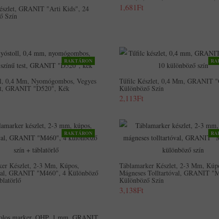
1,681Ft
Készlet, GRANIT "Arti Kids", 24
ő Szín
RAKTÁRON
RA
ll, 0,4 Mm, Nyomógombos, Vegyes
Tűfilc Készlet, 0,4 Mm, GRANIT "
st, GRANIT "D520", Kék
Különböző Szín
2,113Ft
RAKTÁRON
RA
ker Készlet, 2-3 Mm, Kúpos,
Táblamarker Készlet, 2-3 Mm, Kúp
óval, GRANIT "M460", 4 Különböző
Mágneses Tolltartóval, GRANIT "
blatörlő
Különböző Szín
3,138Ft