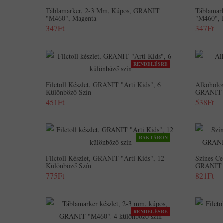
Táblamarker, 2-3 Mm, Kúpos, GRANIT
Táblamar
"M460", Magenta
"M460", 
347Ft
347Ft
RENDELÉSRE
Filctoll Készlet, GRANIT "Arti Kids", 6
Alkoholo
Különböző Szín
GRANIT 
451Ft
538Ft
RAKTÁRON
Filctoll Készlet, GRANIT "Arti Kids", 12
Színes Ce
Különböző Szín
GRANIT "
775Ft
821Ft
RENDELÉSRE