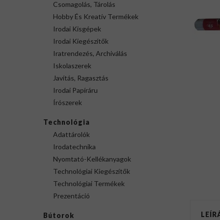
Csomagolás, Tárolás
Hobby És Kreatív Termékek
Irodai Kisgépek
Irodai Kiegészítők
Iratrendezés, Archiválás
Iskolaszerek
Javítás, Ragasztás
Irodai Papíráru
Írószerek
Technológia
Adattárolók
Irodatechnika
Nyomtató-Kellékanyagok
Technológiai Kiegészítők
Technológiai Termékek
Prezentáció
LEÍR
Bútorok