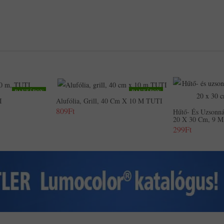
RAKTÁRON
RAKTÁRON
I
Alufólia, Grill, 40 Cm X 10 M TUTI
809Ft
Hűtő- És Uzsonná
20 X 30 Cm, 9 Μ
299Ft