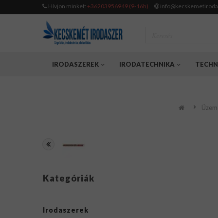
Hívjon minket:
+36203956949 (9-16h)
info@kecskemetiroda
IRODASZEREK
IRODATECHNIKA
TECHN
Üzeme
Kategóriák
Irodaszerek