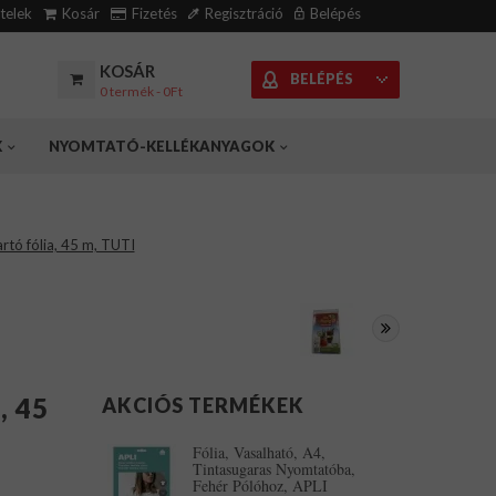
ételek
Kosár
Fizetés
Regisztráció
Belépés
KOSÁR
BELÉPÉS
0 termék - 0Ft
K
NYOMTATÓ-KELLÉKANYAGOK
artó fólia, 45 m, TUTI
, 45
AKCIÓS TERMÉKEK
Fólia, Vasalható, A4,
Tintasugaras Nyomtatóba,
Fehér Pólóhoz, APLI