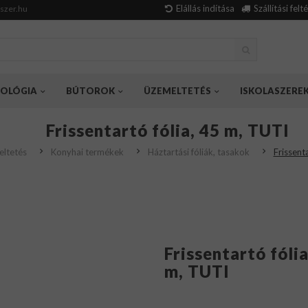
Elállás indítása
Szállítási felt
szer.hu
OLÓGIA
BÚTOROK
ÜZEMELTETÉS
ISKOLASZERE
Frissentartó fólia, 45 m, TUTI
ltetés
Konyhai termékek
Háztartási fóliák, tasakok
Frissent
Frissentartó fólia
m, TUTI