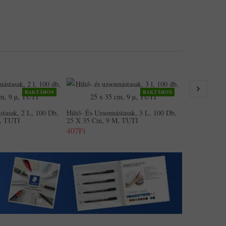
RAKTÁRON
RAKTÁRON
Hűtő- És Uzso
30 X 50 Cm, 
stasak, 2 L, 100 Db,
Hűtő- És Uzsonnástasak, 3 L, 100 Db,
678Ft
, TUTI
25 X 35 Cm, 9 Μ, TUTI
407Ft