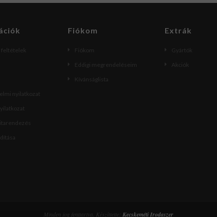
ációk
Fiókom
Extrák
i feltételek
Fiókom
Gyártók
Eddigi megrendeléseim
Akciók
Kívánságlista
lmi nyilatkozat
nyilatkozat
vitarendezés
ndítása
Minden jog fenttartva. Készíttette:
Kecskeméti Irodaszer