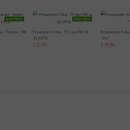
RAKTÁRON
RAKTÁRON
kó, Önzáró, 180
Frissentartó Fólia, 29 Cmx300 M,
Frissentartó Fól
ALUFIX
"Yes"
5,273Ft
2,307Ft