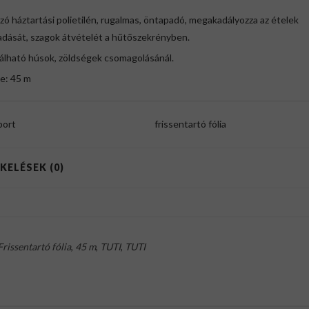
zó háztartási polietilén, rugalmas, öntapadó, megakadályozza az ételek
adását, szagok átvételét a hűtőszekrényben.
álható húsok, zöldségek csomagolásánál.
e: 45 m
port
frissentartó fólia
KELÉSEK (0)
Frissentartó fólia
,
45 m
,
TUTI
,
TUTI