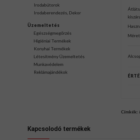
Irodabútorok
Átláts
Irodaberendezés, Dekor
kiszár
Üzemeltetés
Haszn
Egészségmegőrzés
Méret
Higiéniai Termékek
Konyhai Termékek
Alcso
Létesítmény Üzemeltetés
Munkavédelem
Reklámajándékok
ÉRTÉ
Címkék:
Kapcsolodó termékek