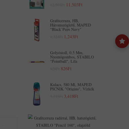
11,503Ft
12,503Ft
Grafitceruza, HB,
Háromszögletű, MAPED
"Black`Peps Navy"
1,243Ft
1,324Ft
Golyóstoll, 0,5 Mm,
Nyomógombos, STABILO
"Pointball", Lila
826Ft
928Ft
Kulacs, 580 Ml, MAPED
PICNIK "Origins", Vízkék
3,418Ft
3,715Ft
Grafitceruza
Radírral,
HB,