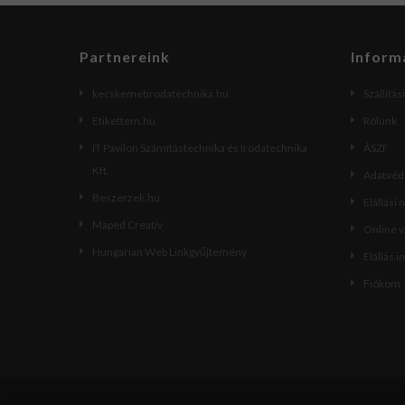
Partnereink
Inform
kecskemetirodatechnika.hu
Szállítás
Etikettem.hu
Rólunk
IT Pavilon Számítástechnika és Irodatechnika
ÁSZF
Kft.
Adatvéde
Beszerzek.hu
Elállási 
Maped Creativ
Online 
Hungarian Web Linkgyűjtemény
Elállás i
Fiókom