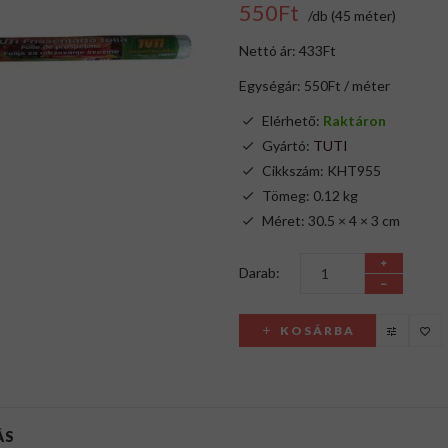
550Ft
/db (45 méter)
Nettó ár: 433Ft
Egységár: 550Ft / méter
Elérhető:
Raktáron
Gyártó:
TUTI
Cikkszám: KHT955
Tömeg: 0.12 kg
Méret: 30.5 × 4 × 3 cm
Darab:
KOSÁRBA
ÁS