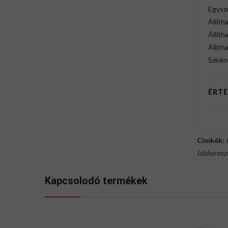
Egysz
Állíth
Állíth
Állíth
Szink
ÉRTÉ
Címkék:
lábkeresz
Kapcsolodó termékek