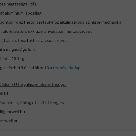
ftes magasságállítás
olt alumínium lábcsillag
 ponton rögzíthető, testsúlyhoz alkalmazkodó szinkronmechanika
t: ülőfelületen: exkluzív, anyagában mintás szövet
mla: feszített szivacsos szövet
ható magasságú karfa
bírás: 130 kg
gtekinthető és letölthető a
termékadatlap.
ó/első EU forgalmazó elérhetősége:
ll Kft
unakeszi, Pallag utca 37. Hungary
ll@corwell.hu
orwell.hu