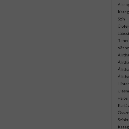
Alcso
Kateg
Szín
Ülőfel
Lábcsi
Teher
Váz sz
Állíth
Állít
Állíth
Állíth
Hinta
Ülésmé
Hálós
Karfáv
Össze
Szink
Kateg