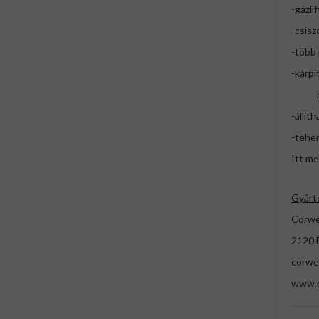
-gázli
-csisz
-több
-kárpi
háttá
-állít
-teher
Itt me
Gyárt
Corwe
2120 D
corwe
www.c