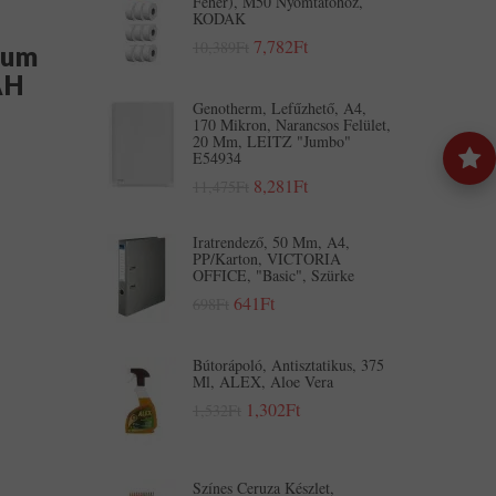
Fehér), M50 Nyomtatóhoz,
KODAK
7,782Ft
10,389Ft
ium
AH
Genotherm, Lefűzhető, A4,
170 Mikron, Narancsos Felület,
20 Mm, LEITZ "Jumbo"
E54934
8,281Ft
11,475Ft
Iratrendező, 50 Mm, A4,
PP/karton, VICTORIA
OFFICE, "Basic", Szürke
641Ft
698Ft
Bútorápoló, Antisztatikus, 375
Ml, ALEX, Aloe Vera
1,302Ft
1,532Ft
Színes Ceruza Készlet,