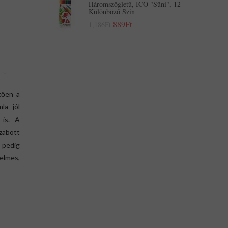
Háromszögletű, ICO "Süni", 12
Különböző Szín
889Ft
1,186Ft
tően a
la jól
 is. A
zabott
t pedig
elmes,