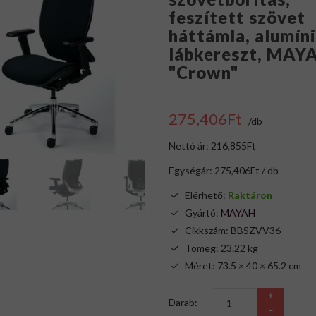
feszített szövet
háttámla, alumín
lábkereszt, MAY
"Crown"
275,406Ft
/db
Nettó ár: 216,855Ft
Egységár: 275,406Ft / db
Elérhető:
Raktáron
Gyártó:
MAYAH
Cikkszám: BBSZVV36
Tömeg: 23.22 kg
Méret: 73.5 × 40 × 65.2 cm
Darab: