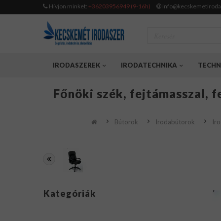
Hívjon minket:
+36203956949 (9-16h)
info@kecskemetiroda
IRODASZEREK
IRODATECHNIKA
TECHN
Főnöki szék, fejtámasszal, f
Bútorok
Irodabútorok
Iro
Kategóriák