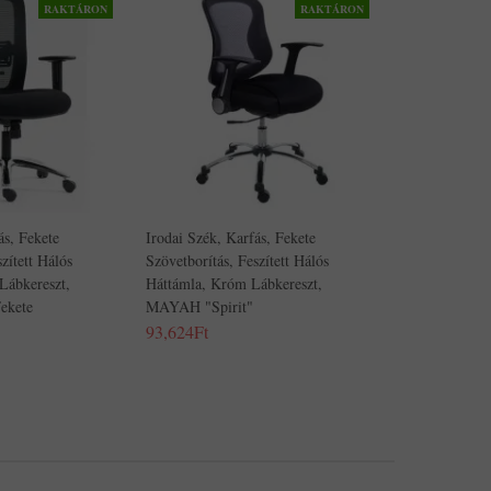
RAKTÁRON
RAKTÁRON
ás, Fekete
Irodai Szék, Karfás, Fekete
zített Hálós
Szövetborítás, Feszített Hálós
Lábkereszt,
Háttámla, Króm Lábkereszt,
ekete
MAYAH "Spirit"
93,624Ft