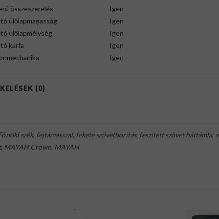
erű összeszerelés
Igen
ató ülőlapmagasság
Igen
ató ülőlapmélység
Igen
ató karfa
Igen
ronmechanika
Igen
KELÉSEK (0)
Főnöki szék
,
fejtámasszal
,
fekete szövetborítás
,
feszített szövet háttámla
,
a
t
,
MAYAH Crown
,
MAYAH