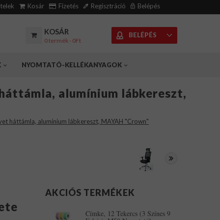
ételek
Kosár
Fizetés
Regisztráció
Belépés
KOSÁR
BELÉPÉS
0 termék - 0Ft
K
NYOMTATÓ-KELLÉKANYAGOK
 háttámla, alumínium lábkereszt,
szövet háttámla, alumínium lábkereszt, MAYAH "Crown"
AKCIÓS TERMÉKEK
ete
Címke, 12 Tekercs (3 Színes 9