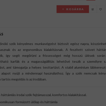
KOSÁRBA
ÁS
főnöki szék kényelmes munkavégzést biztosít egész napra, köszönhe
masznak és az ergonomikus kialakításnak. A feszített szövet háttám
őzik, így segít megőrizni a frissességet még hosszú ülések során
tható karfák és a magasságállítás lehetővé teszik a személyre s
tást, ami támogatja a helyes testtartást. A stabil alumínium lábkeresz
s alapot nyújt a mindennapi használathoz. Így a szék nemcsak kény
tartós megoldás is az irodában.
háttámlás irodai szék fejtámasszal, komfortos kialakítással.
nomikusan formázott ülőlap és háttámla