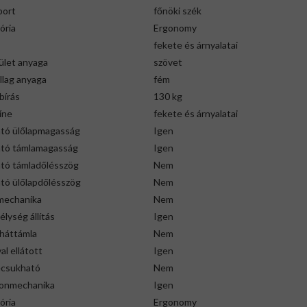
port
főnöki szék
ória
Ergonomy
fekete és árnyalatai
ület anyaga
szövet
llag anyaga
fém
bírás
130 kg
íne
fekete és árnyalatai
ató ülőlapmagasság
Igen
ható támlamagasság
Igen
ató támladőlésszög
Nem
ató ülőlapdőlésszög
Nem
mechanika
Nem
lység állítás
Igen
 háttámla
Nem
al ellátott
Igen
csukható
Nem
ronmechanika
Igen
ória
Ergonomy