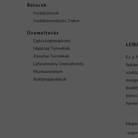
Bútorok
Irodabútorok
Irodaberendezés, Dekor
Üzemeltetés
Egészségmegőrzés
LEÍR
Higiéniai Termékek
Konyhai Termékek
Ez a 
Létesítmény Üzemeltetés
fejtá
Munkavédelem
szell
Reklámajándékok
mozga
beállí
bizto
hanem 
Magas 
-ergo