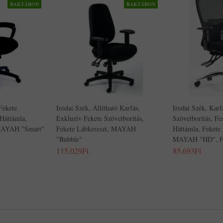
RAKTÁRON
RAKTÁRON
Fekete
Irodai Szék, Állítható Karfás,
Irodai Szék, Karf
 Háttámla,
Exkluzív Fekete Szövetborítás,
Szövetborítás, Fes
 MAYAH "Smart"
Fekete Lábkereszt, MAYAH
Háttámla, Fekete 
"Bubble"
MAYAH "HD", F
115,029Ft
85,693Ft