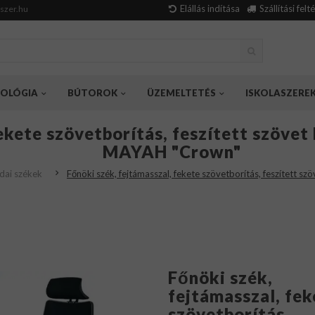
Elállás indítása
Szállítási felt
szer.hu
OLÓGIA
BÚTOROK
ÜZEMELTETÉS
ISKOLASZERE
ekete szövetborítás, feszített szövet
MAYAH "Crown"
dai székek
Főnöki szék, fejtámasszal, fekete szövetborítás, feszített 
Főnöki szék,
fejtámasszal, fek
szövetborítás,