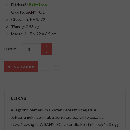
Elérhető:
Raktáron
Gyártó:
SANYTOL
Cikkszám: KHSZ72
Tömeg: 0.53 kg
Méret: 11.5 × 22 × 6.5 cm
Darab:
KOSÁRBA
LEÍRÁS
A legtöbb baktérium a kézen keresztül terjed. A
baktériumok gyengítik a bőrgátat, ezáltal fokozzák a
kézszárazságot. A SANYTOL, az antibakteriális szakértő egy