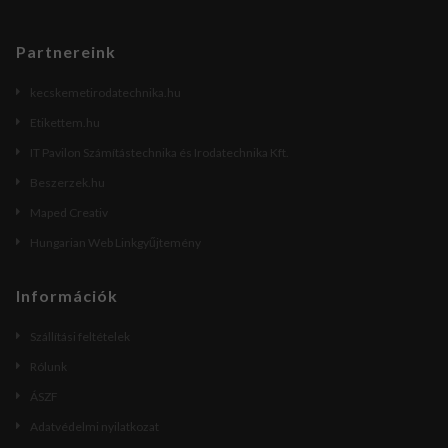
Partnereink
kecskemetirodatechnika.hu
Etikettem.hu
IT Pavilon Számítástechnika és Irodatechnika Kft.
Beszerzek.hu
Maped Creativ
Hungarian Web Linkgyűjtemény
Információk
Szállítási feltételek
Rólunk
ÁSZF
Adatvédelmi nyilatkozat