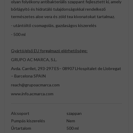
olyan folyékony antibakteriális szappant fejlesztett ki, amely
bőrlágyító és hidratáló tulajdonságokkal rendelkező
természetes aloe vera és zöld tea kivonatokat tartalmaz.
- utántöltő csomagolás, gazdaságos kiszerelés
- 500 ml
Gyártó/első EU forgalmazó elérhetősége:
GRUPO AC MARCA, S.L.
Avda. Carrilet, 293-297 ES– 08907 LHospitalet de Llobregat
– Barcelona SPAIN
reach@grupoacmarca.com
www.info.acmarca.com
Alcsoport
szappan
Pumpás kiszerelés
Nem
Űrtartalom
500 ml