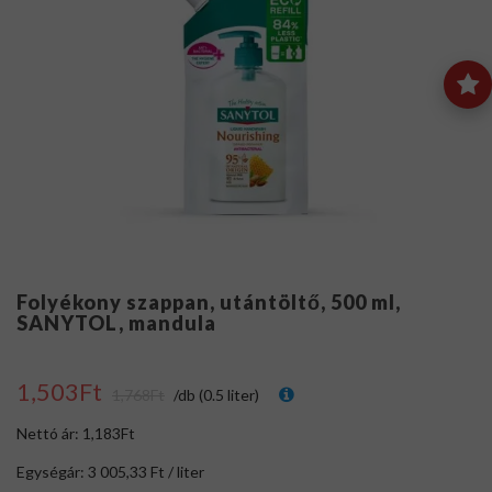
Folyékony szappan, utántöltő, 500 ml,
SANYTOL, mandula
1,503Ft
1,768Ft
/db (0.5 liter)
Nettó ár: 1,183Ft
Egységár: 3 005,33 Ft / liter