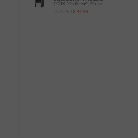
TORK "OptiServe", Fekete
18,944Ft
26,579Ft