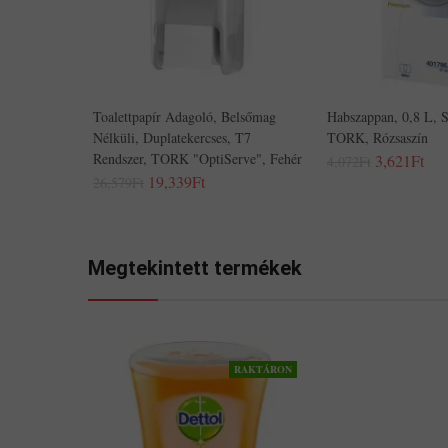
Toalettpapír Adagoló, Belsőmag
Habszappan, 0,8 L, 
Nélküli, Duplatekercses, T7
TORK, Rózsaszín
Rendszer, TORK "OptiServe", Fehér
3,621Ft
4,072Ft
19,339Ft
26,579Ft
Megtekintett termékek
RAKTÁRON