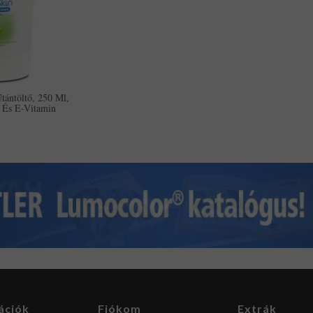
tántöltő, 250 Ml,
És E-Vitamin
ációk
Fiókom
Extrák