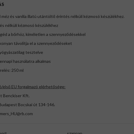
ÁS
 méz és vanília illatú utántöltő érintés nélküli kézmosó készülékhez.
tés nélküli kézmosó készülékhez
géd a bőrhöz, kíméletlen a szennyeződésekkel
konyan távolítja el a szennyeződéseket
yógyászatilag tesztelve
ennapi használatra alkalmas
erelés: 250 ml
ó/első EU forgalmazó elérhetősége:
t Benckiser Kft.
Budapest Bocskai út 134-146.
umers_HU@rb.com
port
szappan