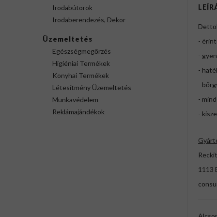
LEÍR
Irodabútorok
Irodaberendezés, Dekor
Dettol
Üzemeltetés
- érin
Egészségmegőrzés
- gyen
Higiéniai Termékek
- haté
Konyhai Termékek
- bőrg
Létesítmény Üzemeltetés
- mind
Munkavédelem
Reklámajándékok
- kisz
Gyárt
Reckit
1113 
cons
Alcso