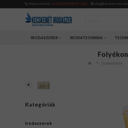
Hívjon minket:
+36203956949 (9-16h)
info@kecskemetiroda
IRODASZEREK
IRODATECHNIKA
TECHN
Folyékon
Üzemeltetés
Kategóriák
Irodaszerek