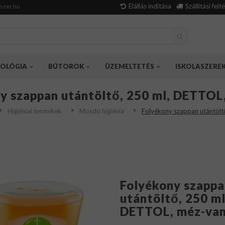
Elállás indítása
Szállítási felt
szer.hu
OLÓGIA
BÚTOROK
ÜZEMELTETÉS
ISKOLASZERE
y szappan utántöltő, 250 ml, DETTOL,
Higiéniai termékek
Mosdó higiénia
Folyékony szappan utántölt
Folyékony szappa
utántöltő, 250 ml
DETTOL, méz-van