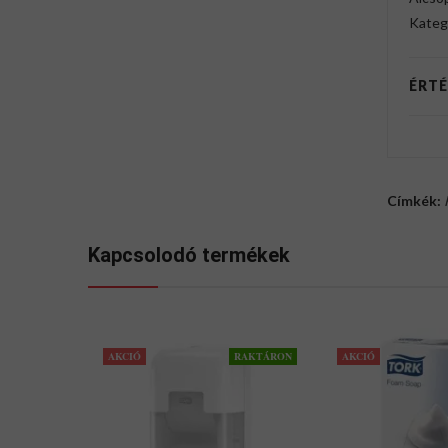
Kateg
ÉRTÉ
Címkék:
Kapcsolodó termékek
AKCIÓ
RAKTÁRON
AKCIÓ