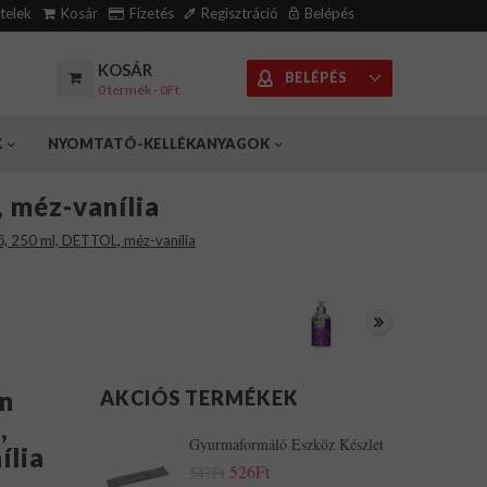
ételek
Kosár
Fizetés
Regisztráció
Belépés
KOSÁR
BELÉPÉS
0 termék - 0Ft
K
NYOMTATÓ-KELLÉKANYAGOK
 méz-vanília
ő, 250 ml, DETTOL, méz-vanília
n
AKCIÓS TERMÉKEK
,
Gyurmaformáló Eszköz Készlet
ília
526Ft
547Ft