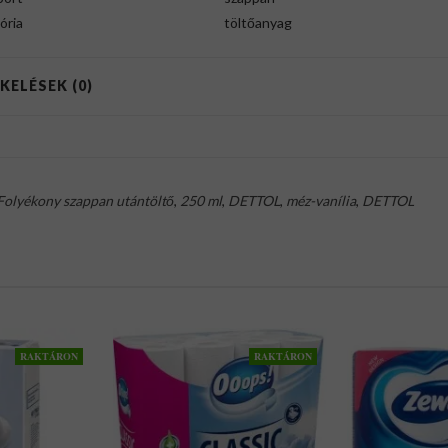
ória
töltőanyag
KELÉSEK (0)
Folyékony szappan utántöltő
,
250 ml
,
DETTOL
,
méz-vanília
,
DETTOL
RAKTÁRON
RAKTÁRON