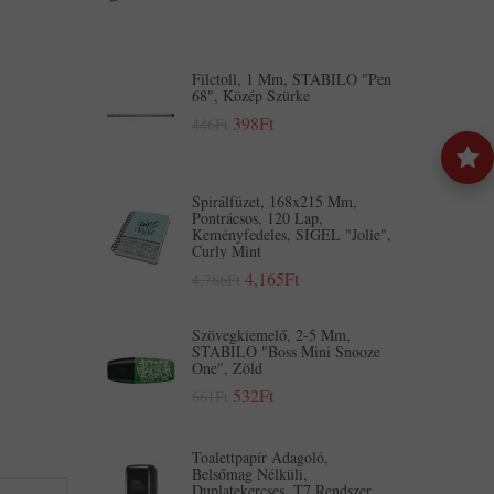
Filctoll, 1 Mm, STABILO "Pen
68", Közép Szürke
398Ft
446Ft
Spirálfüzet, 168x215 Mm,
Pontrácsos, 120 Lap,
Keményfedeles, SIGEL "Jolie",
Curly Mint
4,165Ft
4,786Ft
Szövegkiemelő, 2-5 Mm,
STABILO "Boss Mini Snooze
One", Zöld
532Ft
661Ft
Toalettpapír Adagoló,
Belsőmag Nélküli,
Duplatekercses, T7 Rendszer,