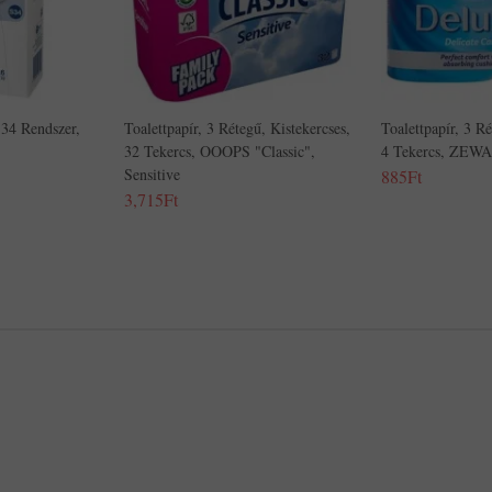
S34 Rendszer,
Toalettpapír, 3 Rétegű, Kistekercses,
Toalettpapír, 3 Ré
32 Tekercs, OOOPS "Classic",
4 Tekercs, ZEWA
Sensitive
885Ft
3,715Ft