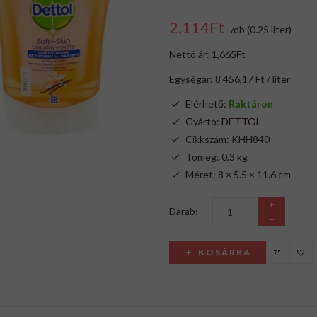
2,114Ft
/db (0.25 liter)
Nettó ár: 1,665Ft
Egységár: 8 456,17 Ft / liter
Elérhető:
Raktáron
Gyártó:
DETTOL
Cikkszám: KHH840
Tömeg: 0.3 kg
Méret: 8 × 5.5 × 11.6 cm
Darab:
KOSÁRBA