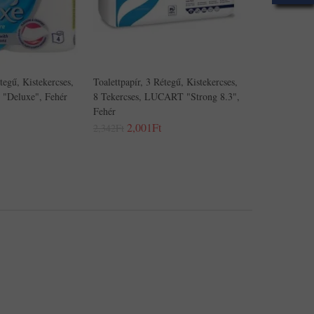
tegű, Kistekercses,
Toalettpapír, 3 Rétegű, Kistekercses,
 "Deluxe", Fehér
8 Tekercses, LUCART "Strong 8.3",
Fehér
2,001Ft
2,342Ft