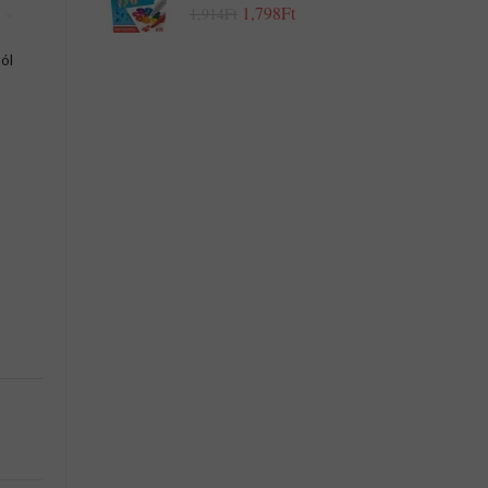
1,798Ft
1,914Ft
ól