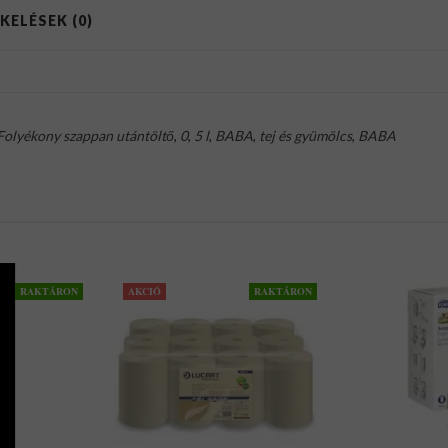
KELÉSEK (0)
Folyékony szappan utántöltő
,
0
,
5 l
,
BABA
,
tej és gyümölcs
,
BABA
RAKTÁRON
AKCIÓ
RAKTÁRON