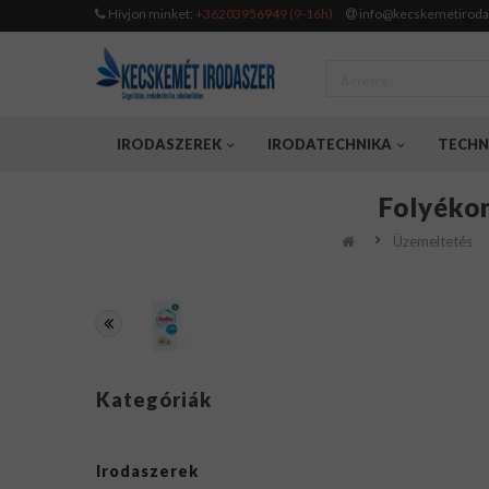
Hívjon minket:
+36203956949 (9-16h)
info@kecskemetiroda
IRODASZEREK
IRODATECHNIKA
TECHN
Folyékon
Üzemeltetés
Kategóriák
Irodaszerek