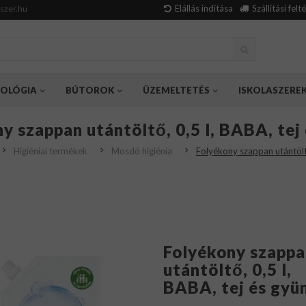
Elállás indítása
Szállítási felt
szer.hu
OLÓGIA
BÚTOROK
ÜZEMELTETÉS
ISKOLASZERE
y szappan utántöltő, 0,5 l, BABA, tej
Higiéniai termékek
Mosdó higiénia
Folyékony szappan utántöltő
Folyékony szappa
utántöltő, 0,5 l,
BABA, tej és gyü