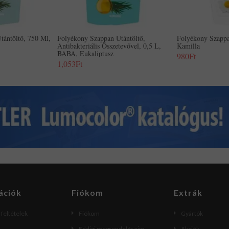
tántöltő, 750 Ml,
Folyékony Szappan Utántöltő,
Folyékony Szapp
Antibakteriális Összetevővel, 0,5 L,
Kamilla
BABA, Eukaliptusz
980Ft
1,053Ft
ációk
Fiókom
Extrák
i feltételek
Fiókom
Gyártók
Eddigi megrendeléseim
Akciók