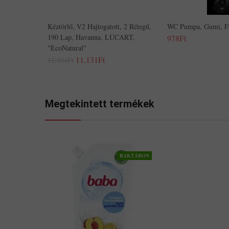
Kéztörlő, V2 Hajtogatott, 2 Rétegű,
WC Pumpa, Gumi, Fa
190 Lap, Havanna, LUCART,
978Ft
"EcoNatural"
11,131Ft
12,904Ft
Megtekintett termékek
RAKTÁRON