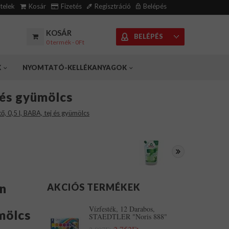
ételek
Kosár
Fizetés
Regisztráció
Belépés
KOSÁR
BELÉPÉS
0 termék - 0Ft
K
NYOMTATÓ-KELLÉKANYAGOK
 és gyümölcs
, 0,5 l, BABA, tej és gyümölcs
n
AKCIÓS TERMÉKEK
Vízfesték, 12 Darabos,
mölcs
STAEDTLER "Noris 888"