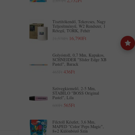
2,752Ft
2,897Ft
Tisztítókendő, Tekercses, Nagy
Teljesítményű, W2 Rendszer, 1
Rétegű, TORK, Fehér
16,790Ft
21,578Ft
Golyóstoll, 0,7 Mm, Kupakos,
SCHNEIDER "Slider Edge XB
Pastel", Barack
436Ft
465Ft
Szövegkiemelő, 2-5 Mm,
STABILO "BOSS Original
Pastel", Lila
565Ft
600Ft
Filctoll Készlet, 3,6 Mm,
MAPED "Color`Peps Magic",
8+2 Különböző Szín