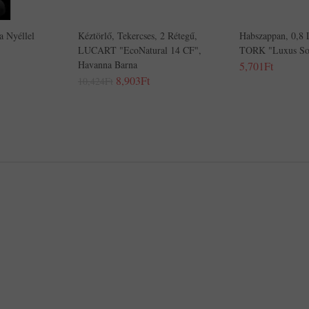
 Nyéllel
Kéztörlő, Tekercses, 2 Rétegű,
Habszappan, 0,8 
LUCART "EcoNatural 14 CF",
TORK "Luxus Sof
Havanna Barna
5,701Ft
8,903Ft
10,424Ft