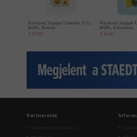
Folyékony Szappan Utántöltő, 0,5 L,
Folyékony Szappan U
BABA, Kamilla
BABA, Eukaliptusz
1,053Ft
1,364Ft
Partnereink
Inform
kecskemetirodatechnika.hu
Szállítás
Etikettem.hu
Rólunk