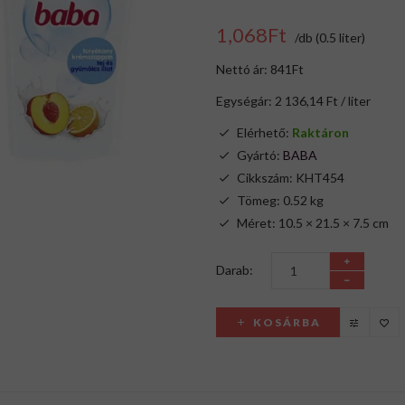
1,068Ft
/db (0.5 liter)
Nettó ár: 841Ft
Egységár: 2 136,14 Ft / liter
Elérhető:
Raktáron
Gyártó:
BABA
Cikkszám: KHT454
Tömeg: 0.52 kg
Méret: 10.5 × 21.5 × 7.5 cm
Darab:
KOSÁRBA