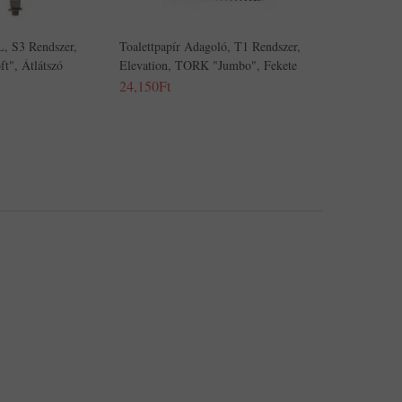
L, S3 Rendszer,
Toalettpapír Adagoló, T1 Rendszer,
t", Átlátszó
Elevation, TORK "Jumbo", Fekete
24,150Ft