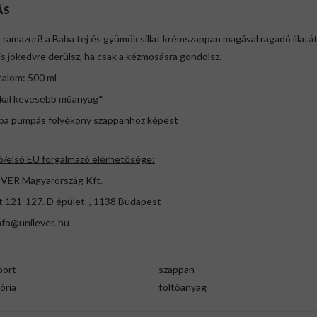
ÁS
a ramazuri! a Baba tej és gyümölcsillat krémszappan magával ragadó illatát
is jókedvre derülsz, ha csak a kézmosásra gondolsz.
talom: 500 ml
kal kevesebb műanyag*
aba pumpás folyékony szappanhoz képest
ó/első EU forgalmazó elérhetősége:
VER Magyarország Kft.
t 121-127. D épület. , 1138 Budapest
nfo@unilever. hu
port
szappan
ória
töltőanyag