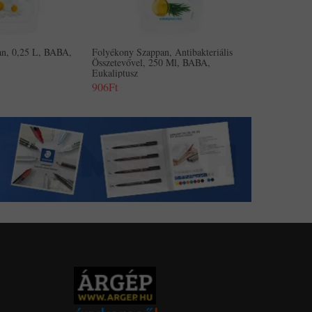
an, 0,25 L, BABA,
Folyékony Szappan, Antibakteriális
Összetevővel, 250 Ml, BABA,
Eukaliptusz
906Ft