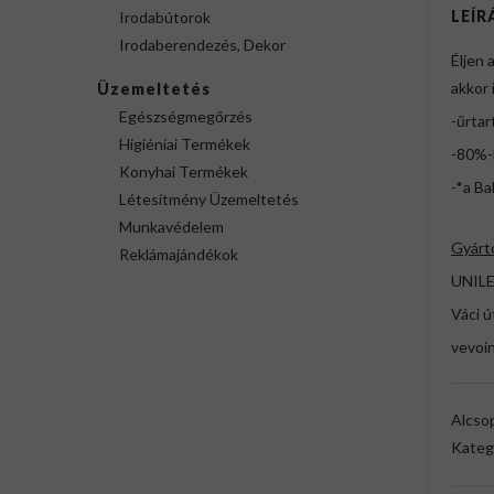
LEÍR
Irodabútorok
Irodaberendezés, Dekor
Éljen 
akkor 
Üzemeltetés
Egészségmegőrzés
-űrtar
Higiéniai Termékek
-80%-
Konyhai Termékek
-*a B
Létesítmény Üzemeltetés
Munkavédelem
Gyárt
Reklámajándékok
UNILE
Váci ú
vevoi
Alcso
Kateg