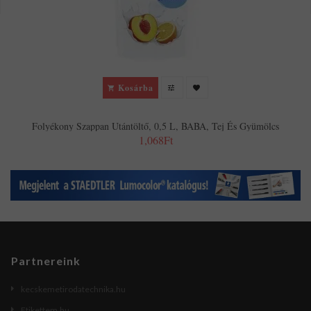
Kosárba
Folyékony Szappan Utántöltő, 0,5 L, BABA, Tej És Gyümölcs
1,068Ft
Partnereink
kecskemetirodatechnika.hu
Etikettem.hu