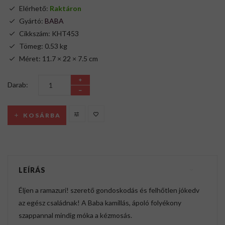
Elérhető:
Raktáron
Gyártó:
BABA
Cikkszám: KHT453
Tömeg: 0.53 kg
Méret: 11.7 × 22 × 7.5 cm
Darab:
KOSÁRBA
LEÍRÁS
Éljen a ramazuri! szerető gondoskodás és felhőtlen jókedv
az egész családnak! A Baba kamillás, ápoló folyékony
szappannal mindig móka a kézmosás.