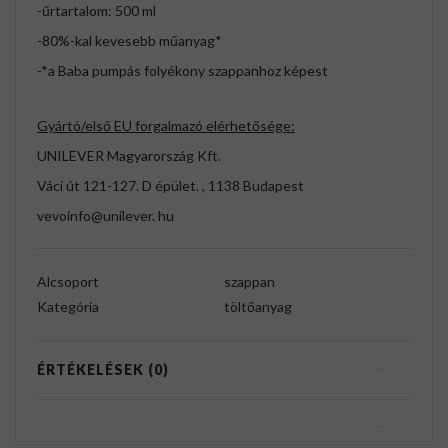
-űrtartalom: 500 ml
-80%-kal kevesebb műanyag*
-*a Baba pumpás folyékony szappanhoz képest
Gyártó/első EU forgalmazó elérhetősége:
UNILEVER Magyarország Kft.
Váci út 121-127. D épület. , 1138 Budapest
vevoinfo@unilever. hu
Alcsoport
szappan
Kategória
töltőanyag
ÉRTÉKELÉSEK (0)