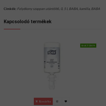
Címkék:
Folyékony szappan utántöltő
,
0
,
5 l
,
BABA
,
kamilla
,
BABA
Kapcsolodó termékek
RAKTÁRON
Kosárba