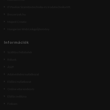
IT Pavilon Számítástechnika és Irodatechnika Kft.
Beszerzek.hu
Maped Creativ
Hungarian Web Linkgyűjtemény
Információk
Szállítási feltételek
Rólunk
ÁSZF
Adatvédelmi nyilatkozat
Elállási nyilatkozat
Online vitarendezés
Elállás indítása
Fiókom