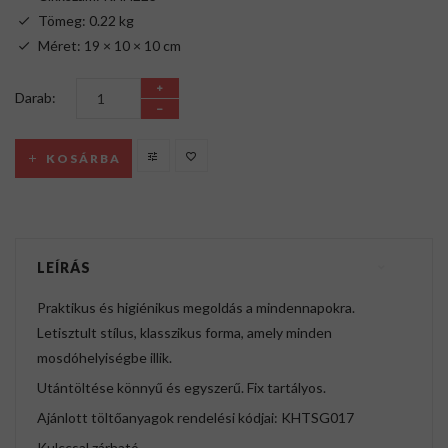
Tömeg: 0.22 kg
Méret: 19 × 10 × 10 cm
Darab:
KOSÁRBA
LEÍRÁS
Praktikus és higiénikus megoldás a mindennapokra.
Letisztult stílus, klasszikus forma, amely minden
mosdóhelyiségbe illik.
Utántöltése könnyű és egyszerű. Fix tartályos.
Ajánlott töltőanyagok rendelési kódjai: KHTSG017
Kulccsal zárható.