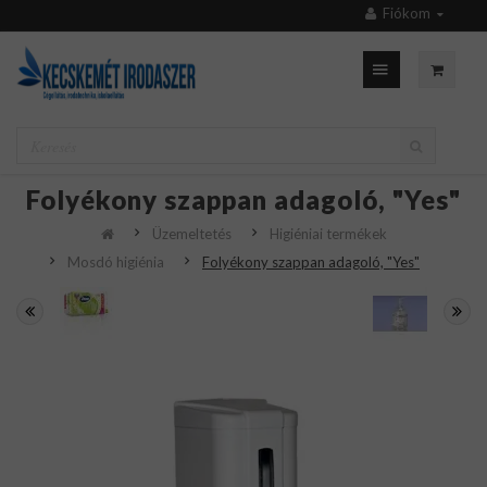
Fiókom
Folyékony szappan adagoló, "Yes"
Üzemeltetés
Higiéniai termékek
Mosdó higiénia
Folyékony szappan adagoló, "Yes"