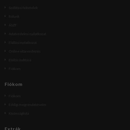
Szállítási feltételek
Rólunk
ÁSZF
Adatvédelmi nyilatkozat
Elállási nyilatkozat
Online vitarendezés
Elállás indítása
Fiókom
Fiókom
Fiókom
Eddigi megrendeléseim
Kívánságlista
Extrák