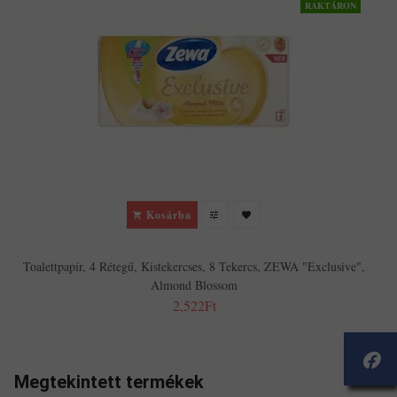
RAKTÁRON
T
Kosárba
Toalettpapír, 4 Rétegű, Kistekercses, 8 Tekercs, ZEWA "Exclusive",
Almond Blossom
2,522Ft
Megtekintett termékek