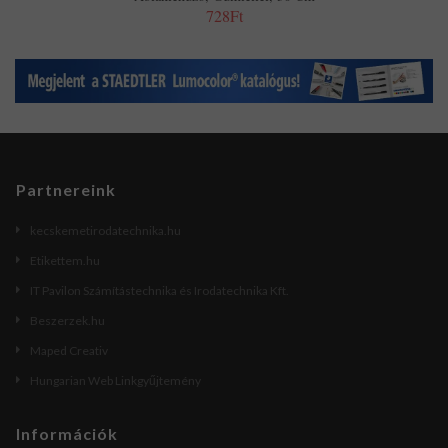
728Ft
Partnereink
kecskemetirodatechnika.hu
Etikettem.hu
IT Pavilon Számítástechnika és Irodatechnika Kft.
Beszerzek.hu
Maped Creativ
Hungarian Web Linkgyűjtemény
Információk