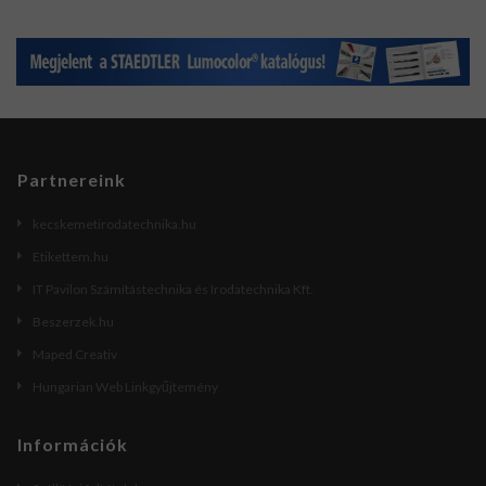
Partnereink
kecskemetirodatechnika.hu
Etikettem.hu
IT Pavilon Számítástechnika és Irodatechnika Kft.
Beszerzek.hu
Maped Creativ
Hungarian Web Linkgyűjtemény
Információk