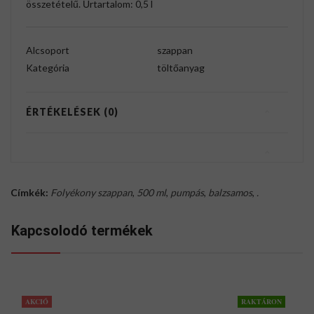
összetételű. Űrtartalom: 0,5 l
Alcsoport
szappan
Kategória
töltőanyag
ÉRTÉKELÉSEK (0)
Címkék:
Folyékony szappan
,
500 ml
,
pumpás
,
balzsamos
,
.
Kapcsolodó termékek
AKCIÓ
RAKTÁRON