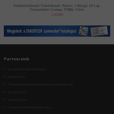
Felületfertőtlenítő Tisztítókendő, Nedves, 1 Rétegű, 60 Lap,
Visszazárható Csomag, TORK, Citrus
2,929Ft
Partnereink
kecskemetirodatechnika.hu
Etikettem.hu
IT Pavilon Számítástechnika és Irodatechnika Kft.
Beszerzek.hu
Maped Creativ
Hungarian Web Linkgyűjtemény