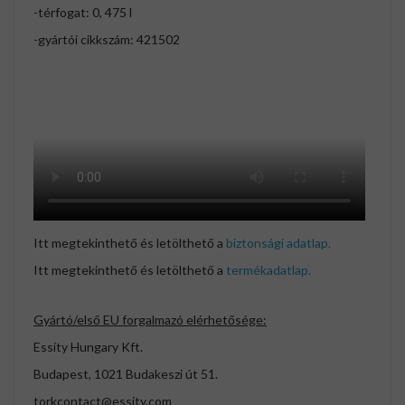
-térfogat: 0, 475 l
-gyártói cikkszám: 421502
Itt megtekinthető és letölthető a
biztonsági adatlap.
Itt megtekinthető és letölthető a
termékadatlap.
Gyártó/első EU forgalmazó elérhetősége:
Essity Hungary Kft.
Budapest, 1021 Budakeszi út 51.
torkcontact@essity.com