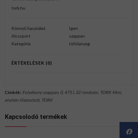
tork.hu
Könnyű használat
Igen
Alcsoport
szappan
Kategória
töltőanyag
ÉRTÉKELÉSEK (0)
Címkék:
Folyékony szappan
,
0
,
475 l
,
S2 rendszer
,
TORK Mini
,
enyhén illatosított
,
TORK
Kapcsolodó termékek