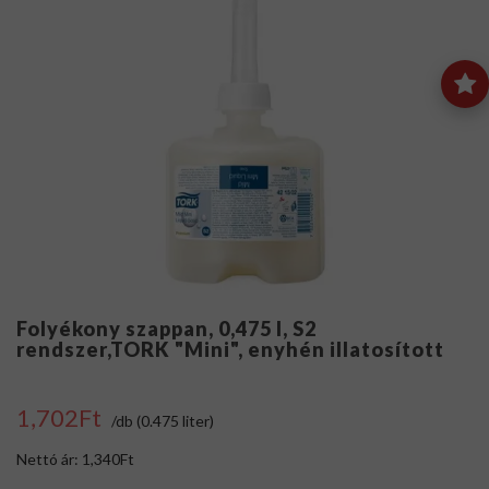
Folyékony szappan, 0,475 l, S2
rendszer,TORK "Mini", enyhén illatosított
1,702Ft
/db (0.475 liter)
Nettó ár: 1,340Ft