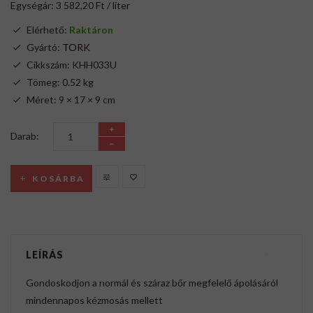
Egységár: 3 582,20 Ft / liter
Elérhető:
Raktáron
Gyártó:
TORK
Cikkszám: KHH033U
Tömeg: 0.52 kg
Méret: 9 × 17 × 9 cm
Darab:
KOSÁRBA
LEÍRÁS
Gondoskodjon a normál és száraz bőr megfelelő ápolásáról
mindennapos kézmosás mellett