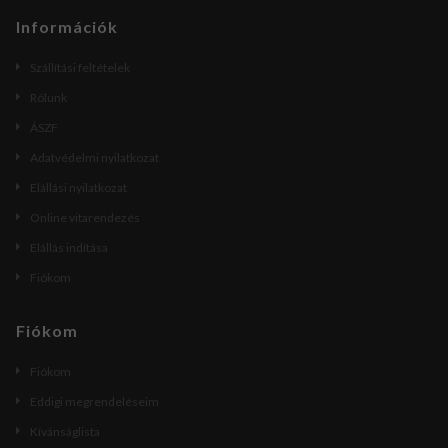
Információk
Szállítási feltételek
Rólunk
ÁSZF
Adatvédelmi nyilatkozat
Elállási nyilatkozat
Online vitarendezés
Elállás indítása
Fiókom
Fiókom
Fiókom
Eddigi megrendeléseim
Kívánságlista