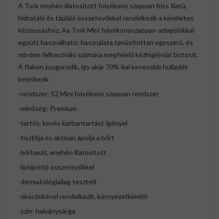
A Tork enyhén illatosított folyékony szappan friss illatú,
hidratáló és tápláló összetevőkkel rendelkezik a kíméletes
kézmosáshoz. Aa Tork Mini folyékonyszappan-adagolókkal
együtt használható; használata tanúsítottan egyszerű, és
minden felhasználó számára megfelelő kézhigiéniát biztosít.
A flakon zsugorodik, így akár 70%-kal kevesebb hulladék
keletkezik
-rendszer: S2 Mini folyékony szappan rendszer
-minőség: Premium
-tartós, kevés karbantartást igényel
-tisztítja és aktívan ápolja a bőrt
-bőrbarát, enyhén illatosított
-lipidpótló összetevőkkel
-dermatológiailag tesztelt
-ökocimkével rendelkezik, környezetkímélő
-szín: halványsárga