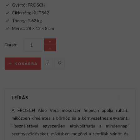
Gyártó:
FROSCH
Cikkszám: KHT542
Tömeg: 1.62 kg
Méret: 28 × 12 × 8 cm
Darab:
KOSÁRBA
LEÍRÁS
A FROSCH Aloe Vera mosószer finoman ápolja ruháit,
miközben kíméletes a bőrhöz és a környezethez egyaránt.
Használatával egyszerűen eltávolíthatja a mindennapi
szennyeződéseket, miközben megőrzi a textíliák színét és