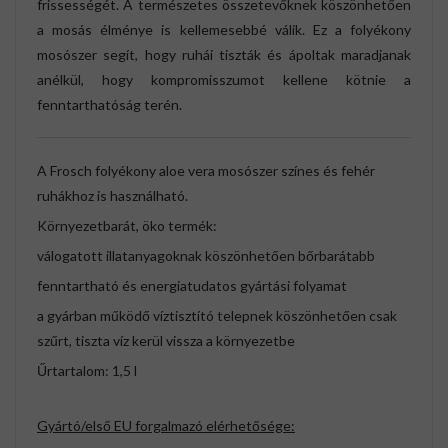
frissességét. A természetes összetevőknek köszönhetően
a mosás élménye is kellemesebbé válik. Ez a folyékony
mosószer segít, hogy ruhái tiszták és ápoltak maradjanak
anélkül, hogy kompromisszumot kellene kötnie a
fenntarthatóság terén.
A Frosch folyékony aloe vera mosószer színes és fehér
ruhákhoz is használható.
Környezetbarát, öko termék:
válogatott illatanyagoknak köszönhetően bőrbarátabb
fenntartható és energiatudatos gyártási folyamat
a gyárban működő víztisztító telepnek köszönhetően csak
szűrt, tiszta víz kerül vissza a környezetbe
Űrtartalom: 1,5 l
Gyártó/első EU forgalmazó elérhetősége: