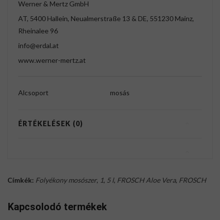
Werner & Mertz GmbH
AT, 5400 Hallein, Neualmerstraße 13 & DE, 551230 Mainz,
Rheinalee 96
info@erdal.at
www.werner-mertz.at
Alcsoport
mosás
ÉRTÉKELÉSEK (0)
Címkék:
Folyékony mosószer
,
1
,
5 l
,
FROSCH Aloe Vera
,
FROSCH
Kapcsolodó termékek