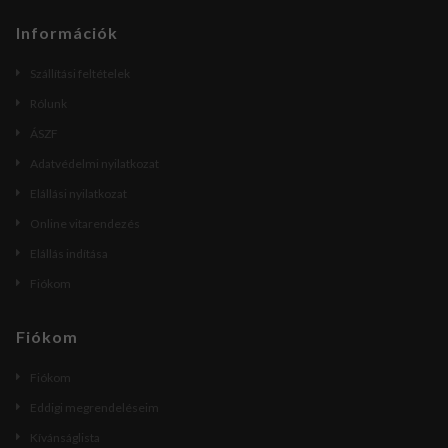
Információk
Szállítási feltételek
Rólunk
ÁSZF
Adatvédelmi nyilatkozat
Elállási nyilatkozat
Online vitarendezés
Elállás indítása
Fiókom
Fiókom
Fiókom
Eddigi megrendeléseim
Kívánságlista