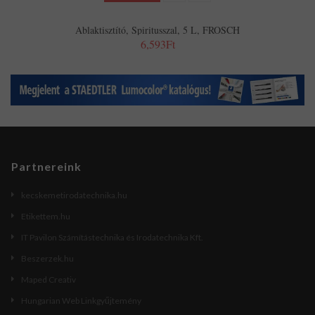
Ablaktisztító, Spiritusszal, 5 L, FROSCH
6,593Ft
Partnereink
kecskemetirodatechnika.hu
Etikettem.hu
IT Pavilon Számítástechnika és Irodatechnika Kft.
Beszerzek.hu
Maped Creativ
Hungarian Web Linkgyűjtemény