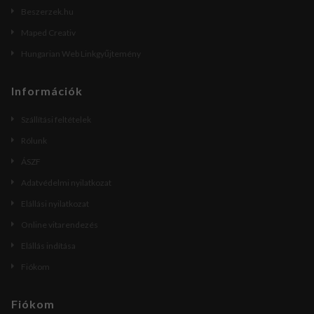
Beszerzek.hu
Maped Creativ
Hungarian Web Linkgyűjtemény
Információk
Szállítási feltételek
Rólunk
ÁSZF
Adatvédelmi nyilatkozat
Elállási nyilatkozat
Online vitarendezés
Elállás indítása
Fiókom
Fiókom