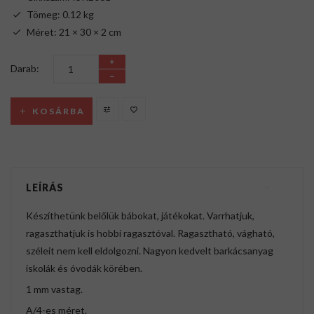
Tömeg: 0.12 kg
Méret: 21 × 30 × 2 cm
Darab:
KOSÁRBA
LEÍRÁS
Készíthetünk belőlük bábokat, játékokat. Varrhatjuk,
ragaszthatjuk is hobbi ragasztóval. Ragasztható, vágható,
széleit nem kell eldolgozni. Nagyon kedvelt barkácsanyag
iskolák és óvodák körében.
1 mm vastag.
A/4-es méret.