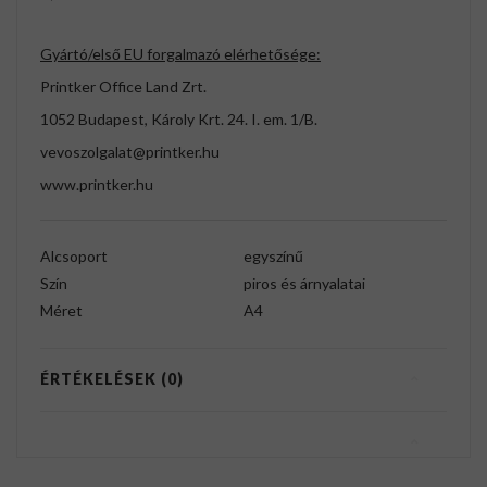
Gyártó/első EU forgalmazó elérhetősége:
Printker Office Land Zrt.
1052 Budapest, Károly Krt. 24. I. em. 1/B.
vevoszolgalat@printker.hu
www.printker.hu
Alcsoport
egyszínű
Szín
piros és árnyalatai
Méret
A4
ÉRTÉKELÉSEK (0)