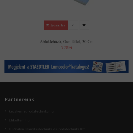
Kosárba
Ablaklehúzó, Gumiéllel, 30 Cm
728Ft
Partnereink
kecskemetirodatechnika.hu
Etikettem.hu
IT Pavilon Számítástechnika és Irodatechnika Kft.