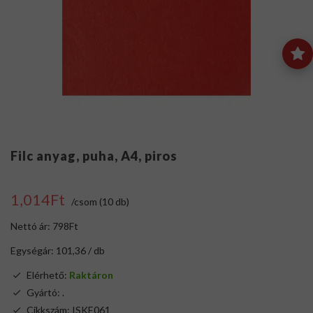
Filc anyag, puha, A4, piros
1,014Ft
/csom (10 db)
Nettó ár: 798Ft
Egységár: 101,36 / db
Elérhető:
Raktáron
Gyártó:
.
Cikkszám: ISKE061