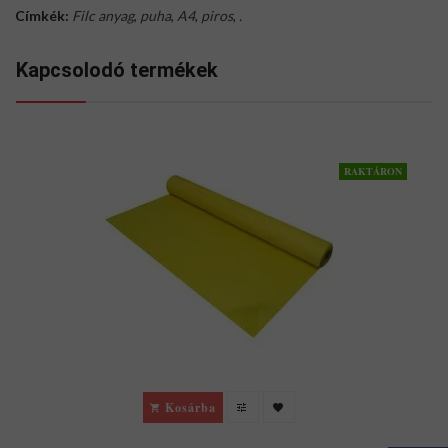
Címkék:
Filc anyag
,
puha
,
A4
,
piros
,
.
Kapcsolodó termékek
RAKTÁRON
Kosárba