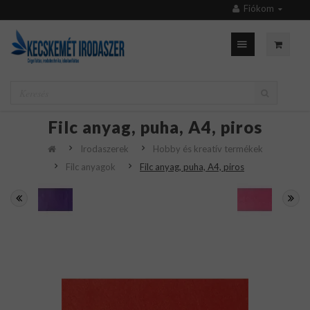
Fiókom
Filc anyag, puha, A4, piros
Irodaszerek
Hobby és kreatív termékek
Filc anyagok
Filc anyag, puha, A4, piros