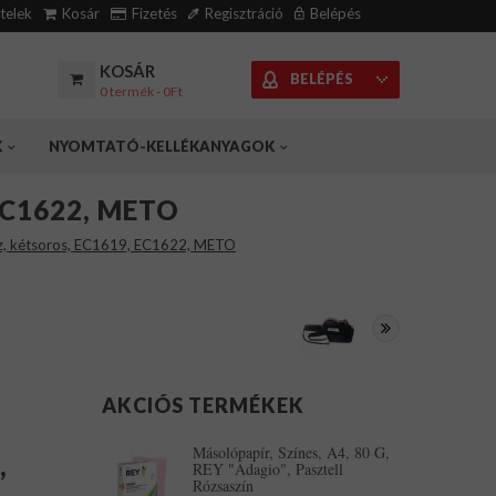
ételek
Kosár
Fizetés
Regisztráció
Belépés
KOSÁR
BELÉPÉS
0 termék - 0Ft
K
NYOMTATÓ-KELLÉKANYAGOK
 EC1622, METO
z, kétsoros, EC1619, EC1622, METO
AKCIÓS TERMÉKEK
Másolópapír, Színes, A4, 80 G,
,
REY "Adagio", Pasztell
Rózsaszín