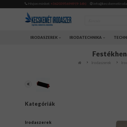
Hívjon minket:
+36203956949 (9-16h)
info@kecskemetiroda
IRODASZEREK
IRODATECHNIKA
TECHN
Festékhen
Irodaszerek
Iro
Kategóriák
Irodaszerek