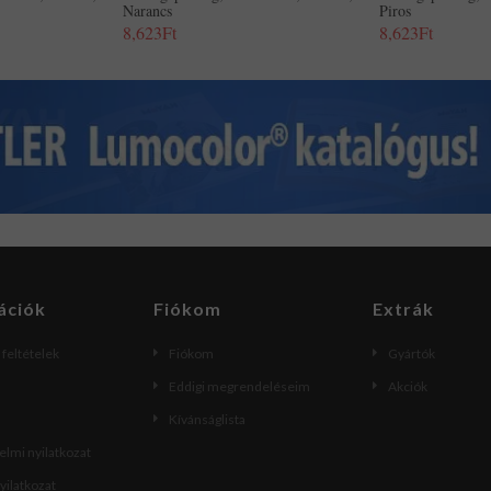
Narancs
Piros
8,623Ft
8,623Ft
ációk
Fiókom
Extrák
i feltételek
Fiókom
Gyártók
Eddigi megrendeléseim
Akciók
Kívánságlista
lmi nyilatkozat
nyilatkozat