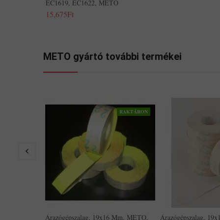
EC1619, EC1622, METO
15,675Ft
METO gyártó további termékei
RAKTÁRON
Árazógépszalag, 19x16 Mm, METO,
Árazógépszalag, 19