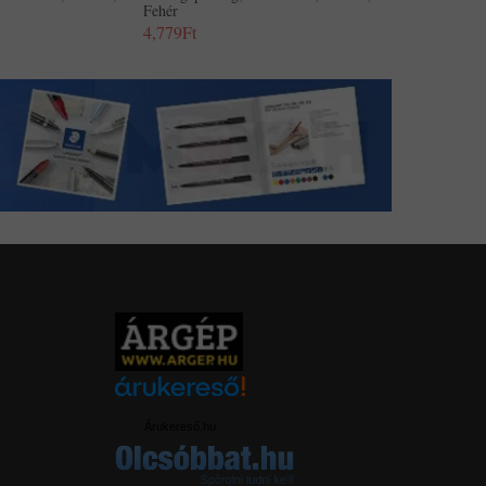
Fehér
4,779Ft
Árukereső.hu