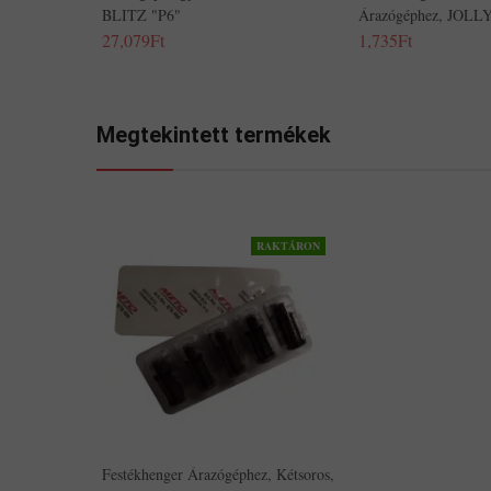
BLITZ "P6"
Árazógéphez, JOLL
27,079Ft
1,735Ft
Megtekintett termékek
RAKTÁRON
Festékhenger Árazógéphez, Kétsoros,