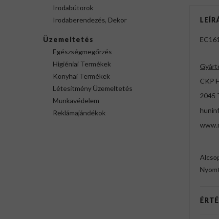
Irodabútorok
Irodaberendezés, Dekor
LEÍR
Üzemeltetés
EC161
Egészségmegőrzés
Higiéniai Termékek
Gyárt
Konyhai Termékek
CKP H
Létesítmény Üzemeltetés
2045 T
Munkavédelem
hunin
Reklámajándékok
www.m
Alcso
Nyomt
ÉRTÉ