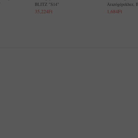
Y
BLITZ "S14"
Árazógépekhez,
35,224Ft
1,684Ft