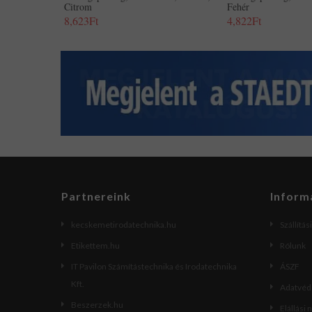
Citrom
Fehér
8,623Ft
4,822Ft
Partnereink
Inform
kecskemetirodatechnika.hu
Szállítás
Etikettem.hu
Rólunk
IT Pavilon Számítástechnika és Irodatechnika
ÁSZF
Kft.
Adatvéde
Beszerzek.hu
Elállási 