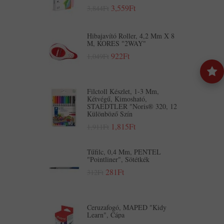
3,559Ft
3,844Ft
Hibajavító Roller, 4,2 Mm X 8
M, KORES "2WAY"
922Ft
1,049Ft
Filctoll Készlet, 1-3 Mm,
Kétvégű, Kimosható,
STAEDTLER "Noris® 320, 12
Különböző Szín
1,815Ft
1,911Ft
Tűfilc, 0,4 Mm, PENTEL
"Pointliner", Sötétkék
281Ft
312Ft
Ceruzafogó, MAPED "Kidy
Learn", Cápa