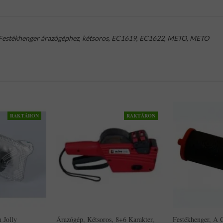
Festékhenger árazógéphez
,
kétsoros
,
EC1619
,
EC1622
,
METO
,
METO
RAKTÁRON
RAKTÁRON
 Jolly
Árazógép, Kétsoros, 8+6 Karakter,
Festékhenger, A C