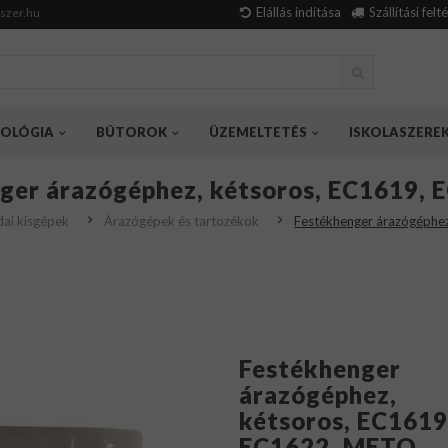
Elállás indítása
Szállítási felt
szer.hu
OLÓGIA
BÚTOROK
ÜZEMELTETÉS
ISKOLASZERE
ger árazógéphez, kétsoros, EC1619,
dai kisgépek
Árazógépek és tartozékok
Festékhenger árazógéphe
Festékhenger
árazógéphez,
kétsoros, EC1619
EC1622, METO