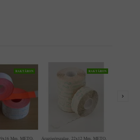
RAKTÁRON
RAKTÁRON
Árazógépszal
Narancs
6,523Ft
 19x16 Mm, METO,
Árazógépszalag, 22x12 Mm, METO,