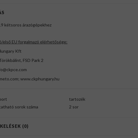
ÁS
9 kétsoros árazógépekhez
ó/első EU forgalmazó elérhetősége:
ungary Kft
örökbálint, FSD Park 2
fo@ckpce.com
eto.com; www.ckphungary.hu
port
tartozék
atható sorok száma
2 sor
KELÉSEK (0)