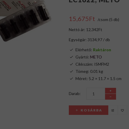
15,675Ft
/csom (5 db)
Nettó ár: 12,342Ft
Egységár: 3134,97 / db
Elérhető:
Raktáron
Gyártó:
METO
Cikkszám: ISMFM2
Tömeg: 0.01 kg
Méret: 5.2 × 11.7 × 1.5 cm
Darab:
KOSÁRBA