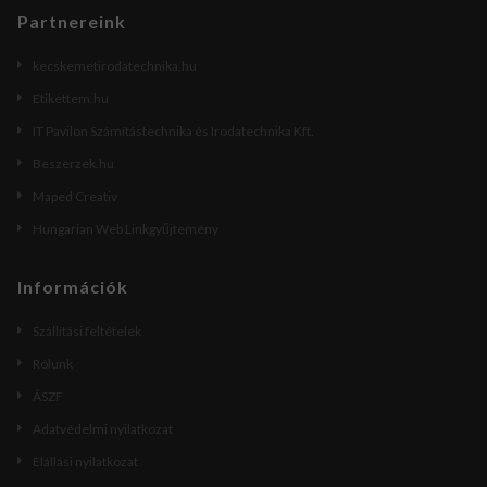
Partnereink
kecskemetirodatechnika.hu
Etikettem.hu
IT Pavilon Számítástechnika és Irodatechnika Kft.
Beszerzek.hu
Maped Creativ
Hungarian Web Linkgyűjtemény
Információk
Szállítási feltételek
Rólunk
ÁSZF
Adatvédelmi nyilatkozat
Elállási nyilatkozat