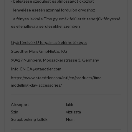
- belégzése szédülést és álmosságot okozhat
- lenyelése esetén azonnal forduljon orvoshoz
- a fényes lakkal a Fimo gyurmák felületét tehetjük fényessé
és ellenállóvá a sérülésekkel szemben
Gyártó/első EU forgalmazó elérhetősége:
Staedtler Mars GmbH&Co. KG
90427 Nürnberg, Moosackerstrasse 3, Germany
Info_EN.CA@staedtler.com
https://www.staedtler.com/intl/en/products/fimo-
modelling-clay-accessories/
Alcsoport
lakk
Szín
víztiszta
Scrapbooking kellék
Nem