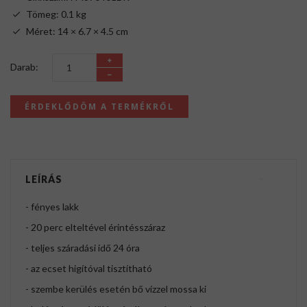
Tömeg: 0.1 kg
Méret: 14 × 6.7 × 4.5 cm
Darab:
ÉRDEKLŐDÖM A TERMÉKRŐL
LEÍRÁS
- fényes lakk
- 20 perc elteltével érintésszáraz
- teljes száradási idő 24 óra
- az ecset higítóval tisztítható
- szembe kerülés esetén bő vízzel mossa ki