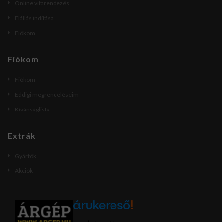
Online vitarendezés
Elállás indítása
Fiókom
Fiókom
Fiókom
Eddigi megrendeléseim
Kívánságlista
Extrák
Gyártók
Akciók