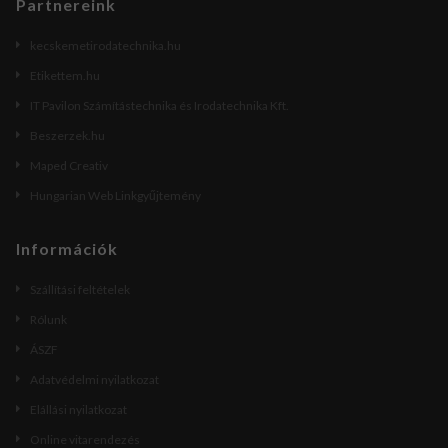
Partnereink
kecskemetirodatechnika.hu
Etikettem.hu
IT Pavilon Számítástechnika és Irodatechnika Kft.
Beszerzek.hu
Maped Creativ
Hungarian Web Linkgyűjtemény
Információk
Szállítási feltételek
Rólunk
ÁSZF
Adatvédelmi nyilatkozat
Elállási nyilatkozat
Online vitarendezés