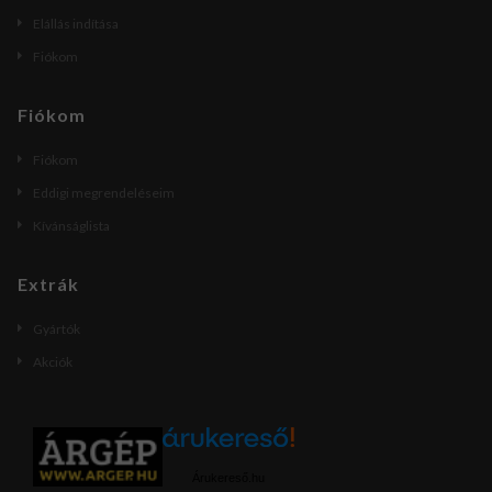
Elállás indítása
Fiókom
Fiókom
Fiókom
Eddigi megrendeléseim
Kívánságlista
Extrák
Gyártók
Akciók
Árukereső.hu