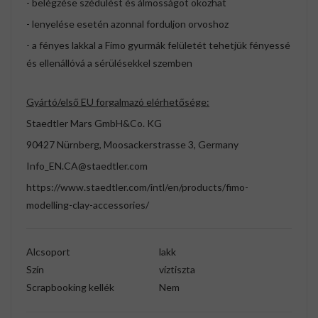
- belégzése szédülést és álmosságot okozhat
- lenyelése esetén azonnal forduljon orvoshoz
- a fényes lakkal a Fimo gyurmák felületét tehetjük fényessé
és ellenállóvá a sérülésekkel szemben
Gyártó/első EU forgalmazó elérhetősége:
Staedtler Mars GmbH&Co. KG
90427 Nürnberg, Moosackerstrasse 3, Germany
Info_EN.CA@staedtler.com
https://www.staedtler.com/intl/en/products/fimo-
modelling-clay-accessories/
Alcsoport
lakk
Szín
víztiszta
Scrapbooking kellék
Nem