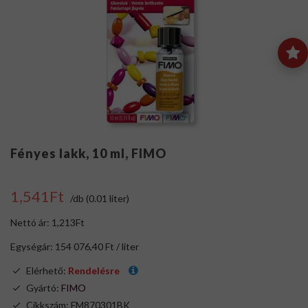
Fényes lakk, 10 ml, FIMO
1,541Ft
/db (0.01 liter)
Nettó ár: 1,213Ft
Egységár: 154 076,40 Ft / liter
Elérhető:
Rendelésre
Gyártó:
FIMO
Cikkszám: FM870301BK