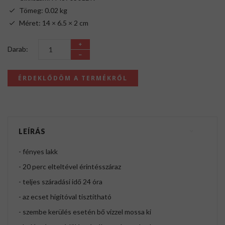
Tömeg: 0.02 kg
Méret: 14 × 6.5 × 2 cm
Darab:
ÉRDEKLŐDÖM A TERMÉKRŐL
LEÍRÁS
- fényes lakk
- 20 perc elteltével érintésszáraz
- teljes száradási idő 24 óra
- az ecset higítóval tisztítható
- szembe kerülés esetén bő vízzel mossa ki