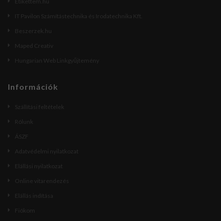
Etikettem.hu
IT Pavilon Számítástechnika és Irodatechnika Kft.
Beszerzek.hu
Maped Creativ
Hungarian Web Linkgyűjtemény
Információk
Szállítási feltételek
Rólunk
ÁSZF
Adatvédelmi nyilatkozat
Elállási nyilatkozat
Online vitarendezés
Elállás indítása
Fiókom