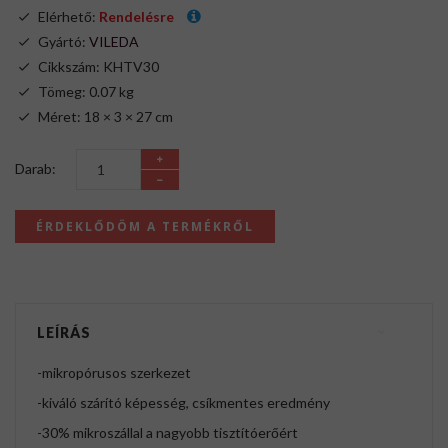
Elérhető:
Rendelésre
Gyártó:
VILEDA
Cikkszám: KHTV30
Tömeg: 0.07 kg
Méret: 18 × 3 × 27 cm
Darab:
ÉRDEKLŐDÖM A TERMÉKRŐL
LEÍRÁS
-mikropórusos szerkezet
-kiváló szárító képesség, csíkmentes eredmény
-30% mikroszállal a nagyobb tisztítóerőért