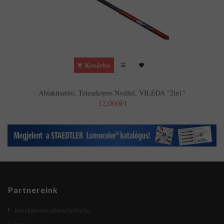
Kosárba
Ablaktisztító, Teleszkópos Nyéllel, VILEDA "2in1"
12,060Ft
Partnereink
kecskemetirodatechnika.hu