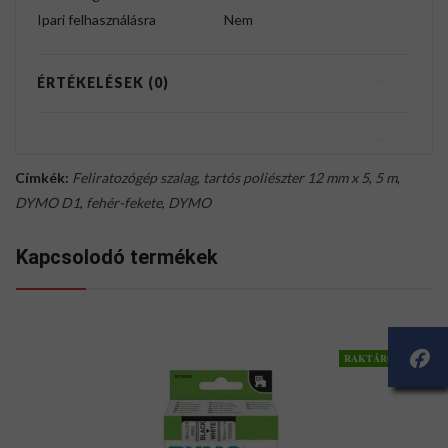
Ipari felhasználásra
Nem
ÉRTÉKELÉSEK (0)
Címkék:
Feliratozógép szalag
,
tartós poliészter 12 mm x 5
,
5 m
,
DYMO D1
,
fehér-fekete
,
DYMO
Kapcsolodó termékek
RAKTÁRON