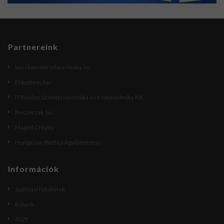
Partnereink
kecskemetirodatechnika.hu
Etikettem.hu
IT Pavilon Számítástechnika és Irodatechnika Kft.
Beszerzek.hu
Maped Creativ
Hungarian Web Linkgyűjtemény
Információk
Szállítási feltételek
Rólunk
ÁSZF