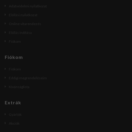
Adatvédelmi nyilatkozat
Elállási nyilatkozat
Online vitarendezés
Elállás indítása
Fiókom
Fiókom
Fiókom
Eddigi megrendeléseim
Kívánságlista
Extrák
Gyártók
Akciók