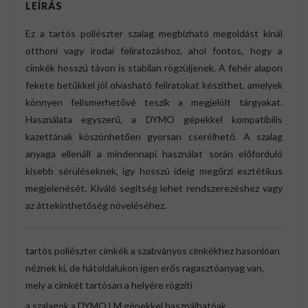
LEÍRÁS
Ez a tartós poliészter szalag megbízható megoldást kínál
otthoni vagy irodai feliratozáshoz, ahol fontos, hogy a
címkék hosszú távon is stabilan rögzüljenek. A fehér alapon
fekete betűkkel jól olvasható feliratokat készíthet, amelyek
könnyen felismerhetővé teszik a megjelölt tárgyakat.
Használata egyszerű, a DYMO gépekkel kompatibilis
kazettának köszönhetően gyorsan cserélhető. A szalag
anyaga ellenáll a mindennapi használat során előforduló
kisebb sérüléseknek, így hosszú ideig megőrzi esztétikus
megjelenését. Kiváló segítség lehet rendszerezéshez vagy
az áttekinthetőség növeléséhez.
tartós poliészter címkék a szabványos címkékhez hasonlóan
néznek ki, de hátoldalukon igen erős ragasztóanyag van,
mely a címkét tartósan a helyére rögzíti
a szalagok a DYMO LM gépekkel használhatóak