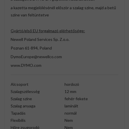
a kazetta megjelölésénél először a szalag színe, majd a betű
színe van feltüntetve
Gyártó/első EU forgalmazó elérhetősége:
Newell Poland Services Sp. Z.o.o.
Poznan 61-894, Poland
DymoEurope@newellco.com
www.DYMO.com
Alcsoport
hordozó
Szalagszélesség
12 mm
Szalag színe
fehér-fekete
Szalag anyaga
laminált
Tapadás
normál
Flexibilis
Nem
Hőre zsugorodó
Nem