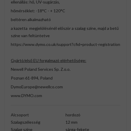
ellenállás: hő, UV-sugárzás,
hőmérséklet: -18°C - + 120°C
beltéren alkalmazható
a kazetta megjelölésénél először a szalag színe, majd a betű
színe van feltüntetve
https://www.dymo.co.uk/support?cfid=product-registration
Gyártó/első EU forgalmazó elérhetősége:
Newell Poland Services Sp. Z.o.o.
Poznan 61-894, Poland
DymoEurope@newellco.com
www.DYMO.com
Alcsoport
hordozó
Szalagszélesség
12 mm
Szalag színe
sárga-fekete