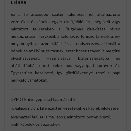
LEÍRÁS
Ez a feliratozógép szalag különösen jól alkalmazható
vezetékek és kábelek egyértelmű jelölésére, még ívelt vagy
mintázott felületeken is. Rugalmas kialakítása révén
megbízhatóan illeszkedik a különböző formájú tárgyakra, így
megkönnyíti az azonosítást és a rendszerezést. Ellenáll a
hőnek és az UV-sugárzásnak, ezért hosszú távon is megőrzi
olvashatóságát. Használatával biztonságosabbá és
átláthatóbbá teheti elektromos vagy ipari környezetét.
Egyszerűen kezelhető, így gördülékennyé teszi a napi
munkafolyamatokat.
DYMO Rhino gépekkel használható
rugalmas nylon: kifejezetten vezetékek és káblek jelölésére
alkalmazási felület: sima, lapos, mintázott, porbevonatú,
ívelt, kábelek és vezetékek