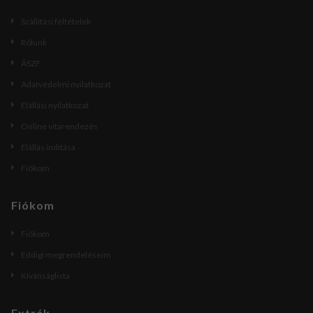
Szállítási feltételek
Rólunk
ÁSZF
Adatvédelmi nyilatkozat
Elállási nyilatkozat
Online vitarendezés
Elállás indítása
Fiókom
Fiókom
Fiókom
Eddigi megrendeléseim
Kívánságlista
Extrák