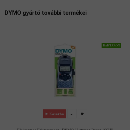
DYMO gyártó további termékei
RAKTÁRON
Kosárba
Elektromos Feliratozógép, DYMO "Letratag Razor 100H"