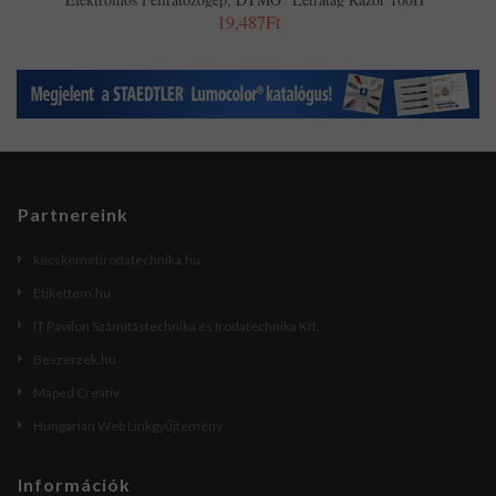
19,487Ft
Partnereink
kecskemetirodatechnika.hu
Etikettem.hu
IT Pavilon Számítástechnika és Irodatechnika Kft.
Beszerzek.hu
Maped Creativ
Hungarian Web Linkgyűjtemény
Információk