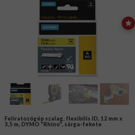
Feliratozógép szalag, flexibilis ID, 12 mm x
3,5 m, DYMO "Rhino", sárga-fekete