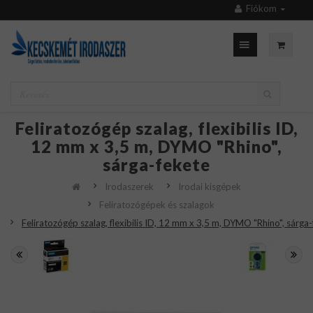
Fiókom
Feliratozógép szalag, flexibilis ID,
12 mm x 3,5 m, DYMO "Rhino",
sárga-fekete
Irodaszerek
Irodai kisgépek
Feliratozógépek és szalagok
Feliratozógép szalag, flexibilis ID, 12 mm x 3,5 m, DYMO "Rhino", sárga