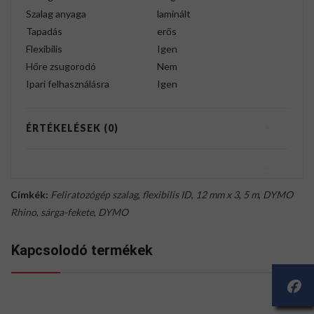
Szalag anyaga
laminált
Tapadás
erős
Flexibilis
Igen
Hőre zsugorodó
Nem
Ipari felhasználásra
Igen
ÉRTÉKELÉSEK (0)
Címkék:
Feliratozógép szalag
,
flexibilis ID
,
12 mm x 3
,
5 m
,
DYMO
Rhino
,
sárga-fekete
,
DYMO
Kapcsolodó termékek