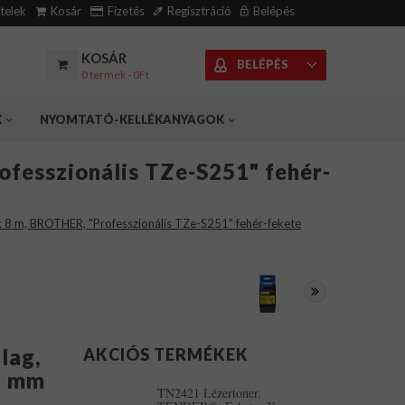
ételek
Kosár
Fizetés
Regisztráció
Belépés
KOSÁR
BELÉPÉS
0 termék - 0Ft
K
NYOMTATÓ-KELLÉKANYAGOK
ofesszionális TZe-S251" fehér-
x 8 m, BROTHER, "Professzionális TZe-S251" fehér-fekete
lag,
AKCIÓS TERMÉKEK
4 mm
TN2421 Lézertoner,