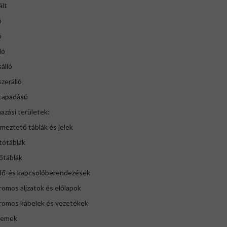
ált
ó
ó
ló
álló
zerálló
 tapadású
azási területek:
lmeztető táblák és jelek
tótáblák
őtáblák
rlő-és kapcsolóberendezések
romos aljzatok és előlapok
tromos kábelek és vezetékek
lemek