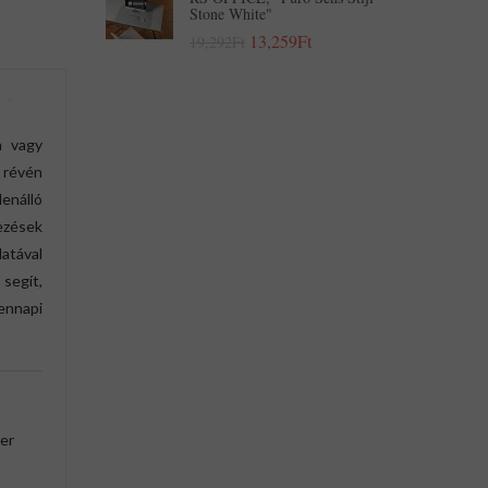
Stone White"
13,259Ft
19,292Ft
a vagy
 révén
enálló
ezések
atával
segít,
ennapi
her