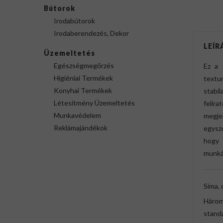
Bútorok
Irodabútorok
Irodaberendezés, Dekor
LEÍR
Üzemeltetés
Egészségmegőrzés
Ez a 
Higiéniai Termékek
textu
Konyhai Termékek
stabi
Létesítmény Üzemeltetés
felir
Munkavédelem
megje
Reklámajándékok
egysz
hogy 
munká
Sima, 
Hároms
standa