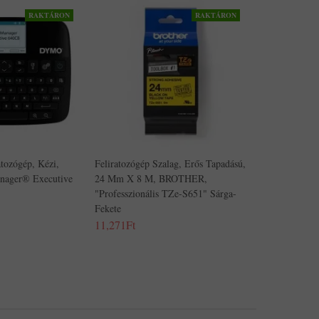
RAKTÁRON
RAKTÁRON
tozógép, Kézi,
Feliratozógép Szalag, Erős Tapadású,
ager® Executive
24 Mm X 8 M, BROTHER,
"Professzionális TZe-S651" Sárga-
Fekete
11,271Ft