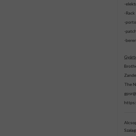
-elekt
-Rack
-port
-patc
-bere
Gyárt
Brothe
Zande
The N
gpsr@
https:
Alcso
Szala