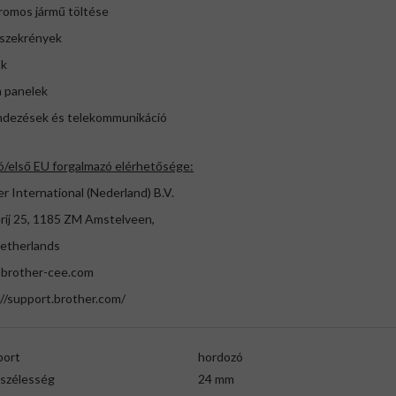
romos jármű töltése
 szekrények
ok
h panelek
ndezések és telekommunikáció
ó/első EU forgalmazó elérhetősége:
r International (Nederland) B.V.
rij 25, 1185 ZM Amstelveen,
etherlands
brother-cee.com
//support.brother.com/
port
hordozó
gszélesség
24 mm