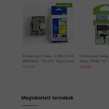
RAKTÁRON
Feliratozógép Szalag, 24 Mm X 8 M,
Feliratozógép Szala
BROTHER, "TZe-651" Sárga-Fekete
Tartós, DYMO "D1",
9,671Ft
5,546Ft
Megtekintett termékek