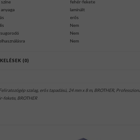
 színe
fehér-fekete
g anyaga
laminált
ás
erős
lis
Nem
zsugorodó
Nem
felhasználásra
Nem
KELÉSEK (0)
Feliratozógép szalag
,
erős tapadású
,
24 mm x 8 m
,
BROTHER
,
Professzioná
r-fekete
,
BROTHER