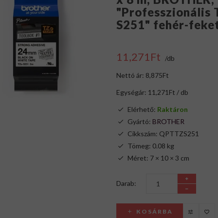
"Professzionális 
S251" fehér-feke
11,271Ft
/db
Nettó ár: 8,875Ft
Egységár: 11,271Ft / db
Elérhető:
Raktáron
Gyártó:
BROTHER
Cikkszám: QPTTZS251
Tömeg: 0.08 kg
Méret: 7 × 10 × 3 cm
Darab:
KOSÁRBA