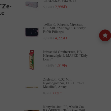
TENDER®, Fekete, 3k
TZe-
2,998Ft
5,178Ft
te
Tolltartó, Klapnis, Cipzáras,
BELMIL "Midnight Butterfly",
Éjféli Pillangó
4,223Ft
4,423Ft
Írástanuló Grafitceruza, HB,
Háromszögletű, MAPED "Kidy
Learn"
1,519Ft
1,616Ft
Zseléstoll, 0,32 Mm,
Nyomógombos, PILOT "G-2
Metallic", Arany
772Ft
829Ft
Könyökalátét, PP, 90x60 Cm,
RS OFFICE, "Puro Sens Stijl