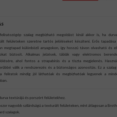
ÁS
feliratozógép szalag megbízható megoldást kínál akkor is, ha durv
rált felületeken szeretne tartós jelöléseket készíteni. Erős tapadása
lan megtapad különböző anyagokon, így hosszú távon olvasható és ell
atokat biztosít. Alkalmas jelzések, táblák vagy elektromos berend
lölésére, ahol fontos a strapabírás és a tiszta megjelenés. Használ
erűbbé válik a rendszerezés és a biztonságos azonosítás. Ez a szalag 
a feliratok mindig jól láthatóak és megbízhatóak legyenek a mind
ban.
durva textúrájú és porszórt felületekhez.
zor nagyobb szilárdságú a texturált felületeken, mint átlagosan a Brot
rd szalagok.