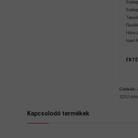
Szalag
Szala
Tapad
Flexibi
Hőre 
Ipari 
ÉRTÉ
Címkék:
S251 fehé
Kapcsolodó termékek