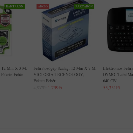
RAKTÁRON
AKCIÓ
RAKTÁRON
g, 12 Mm X 3 M,
Feliratozógép Szalag, 12 Mm X 7 M,
Elektromos Felira
 Fekete-Fehér
VICTORIA TECHNOLOGY,
DYMO "LabelMan
Fekete-Fehér
640 CB"
1,799Ft
55,331Ft
4,537Ft