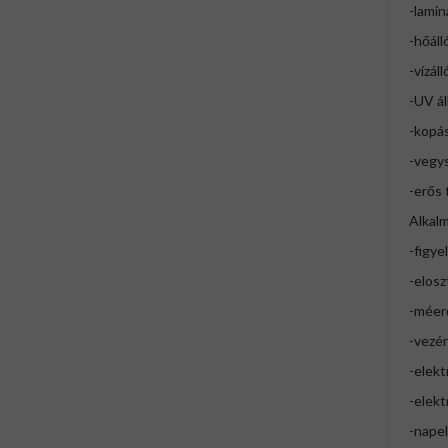
-lamin
-hőáll
-vízáll
-UV ál
-kopás
-vegys
-erős
Alkalm
-figye
-elosz
-méer
-vezé
-elekt
-elek
-nape