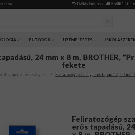
Elállás indítása
Szállítási felt
szer.hu
OLÓGIA
BÚTOROK
ÜZEMELTETÉS
ISKOLASZERE
 tapadású, 24 mm x 8 m, BROTHER, "Pr
fekete
liratozógépek és szalagok
Feliratozógép szalag, erős tapadású, 24 mm 
Feliratozógép sza
erős tapadású, 2
x 8 m, BROTHER,