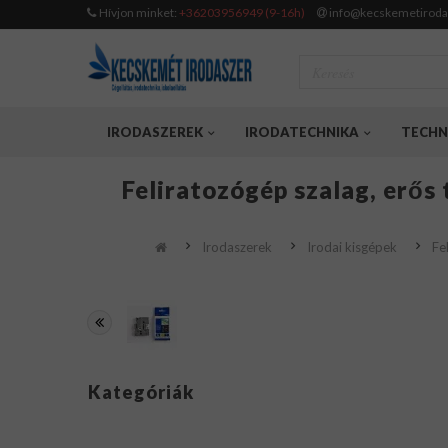
Hívjon minket:
+36203956949 (9-16h)
info@kecskemetiroda
IRODASZEREK
IRODATECHNIKA
TECHN
Feliratozógép szalag, erős
Irodaszerek
Irodai kisgépek
Fe
Kategóriák