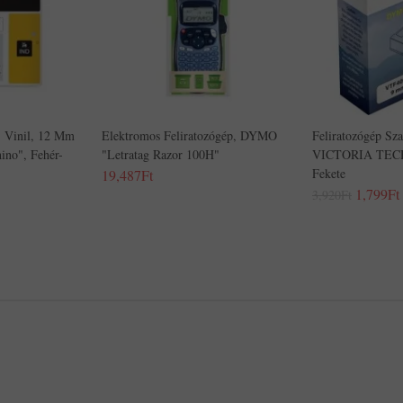
, Vinil, 12 Mm
Elektromos Feliratozógép, DYMO
Feliratozógép Sz
no", Fehér-
"Letratag Razor 100H"
VICTORIA TEC
Fekete
19,487Ft
1,799Ft
3,920Ft