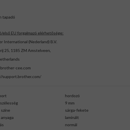
n tapadó
ó/első EU forgalmazó elérhetősége:
r International (Nederland) B.V.
rij 25, 1185 ZM Amstelveen,
etherlands
brother-cee.com
//support.brother.com/
port
hordozó
gszélesség
9 mm
 színe
sárga-fekete
g anyaga
laminált
ás
normál