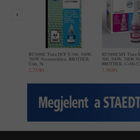
BT5000C Tinta DCP T-300, 500W,
BT5000CMY Tinta M
700W Nyomtatókhoz, BROTHER,
300, 500W, 700W Ny
Cián, 5k
BROTHER, C+m+y,
2,735Ft
7,380Ft