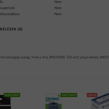
lis
Nem
zsugorodó
Nem
felhasználásra
Nem
KELÉSEK (0)
Feliratozógép szalag
,
9 mm x 8 m
,
BROTHER
,
TZe-621 sárga-fekete
,
BROT
RAKTÁRON
RAKTÁRON
AKCIÓ