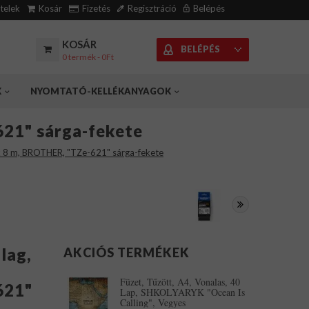
ételek
Kosár
Fizetés
Regisztráció
Belépés
KOSÁR
BELÉPÉS
0 termék - 0Ft
K
NYOMTATÓ-KELLÉKANYAGOK
621" sárga-fekete
 x 8 m, BROTHER, "TZe-621" sárga-fekete
lag,
AKCIÓS TERMÉKEK
Füzet, Tűzött, A4, Vonalas, 40
621"
Lap, SHKOLYARYK "Ocean Is
Calling", Vegyes