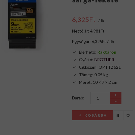
6,325Ft
/db
Nettó ár: 4,981Ft
Egységár: 6,325Ft / db
Elérhető:
Raktáron
Gyártó:
BROTHER
Cikkszám: QPTTZ621
Tömeg: 0.05 kg
Méret: 10 × 7 × 2 cm
Darab:
KOSÁRBA