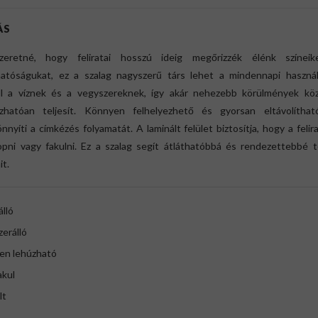
ÁS
eretné, hogy feliratai hosszú ideig megőrizzék élénk színei
hatóságukat, ez a szalag nagyszerű társ lehet a mindennapi használ
áll a víznek és a vegyszereknek, így akár nehezebb körülmények köz
zhatóan teljesít. Könnyen felhelyezhető és gyorsan eltávolíthat
nyíti a címkézés folyamatát. A laminált felület biztosítja, hogy a feli
opni vagy fakulni. Ez a szalag segít átláthatóbbá és rendezettebbé t
it.
lló
erálló
en lehúzható
akul
lt