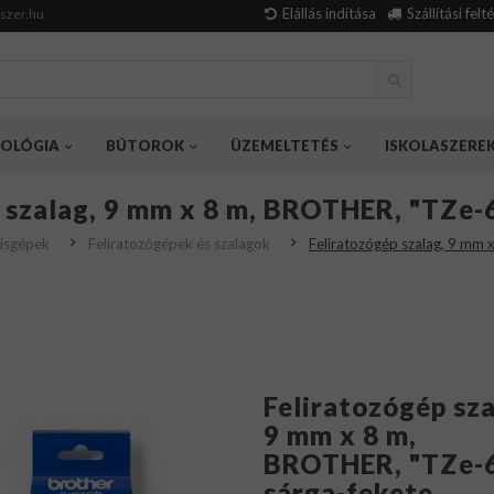
Elállás indítása
Szállítási felt
szer.hu
OLÓGIA
BÚTOROK
ÜZEMELTETÉS
ISKOLASZERE
 szalag, 9 mm x 8 m, BROTHER, "TZe-
kisgépek
Feliratozógépek és szalagok
Feliratozógép szalag, 9 mm
Feliratozógép sza
9 mm x 8 m,
BROTHER, "TZe-
sárga-fekete