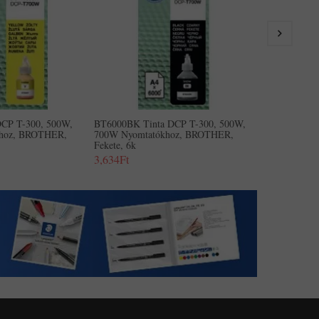
910DW Nyomt
Fekete, 6500 
3,634Ft
CP T-300, 500W,
BT6000BK Tinta DCP T-300, 500W,
hoz, BROTHER,
700W Nyomtatókhoz, BROTHER,
Fekete, 6k
3,634Ft