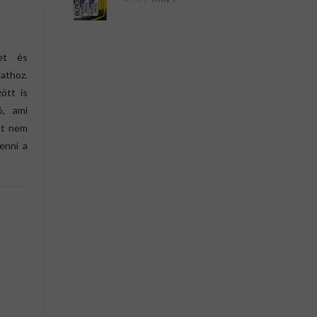
ket és
athoz.
ött is
ó, ami
rat nem
enni a