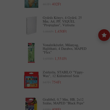
402Ft
463Ft
Gyűrűs Könyv, 4 Gyűrű, 25
Mm, A4, PP, VIQUEL
"Propyglass", Víztiszta
1,450Ft
1,666Ft
Vonalzókészlet, Műanyag,
Hajlítható, 4 Darabos, MAPED
"Flex"
1,551Ft
1,650Ft
Zsírkréta, STABILO "Yippy-
Wax", 12 Különböző Szín
754Ft
847Ft
Grafitbél, 0,7 Mm, HB, 2x12
Szálas, MAPED "Black Peps"
408Ft
435Ft