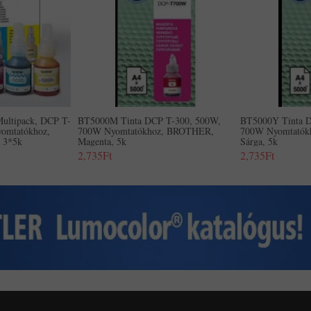
ultipack, DCP T-
BT5000M Tinta DCP T-300, 500W,
BT5000Y Tinta D
omtatókhoz,
700W Nyomtatókhoz, BROTHER,
700W Nyomtatók
 3*5k
Magenta, 5k
Sárga, 5k
2,735Ft
2,735Ft