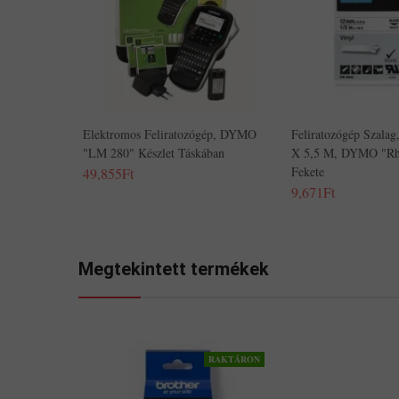
Elektromos Feliratozógép, DYMO
Feliratozógép Szalag
"LM 280" Készlet Táskában
X 5,5 M, DYMO "Rhi
Fekete
49,855Ft
9,671Ft
Megtekintett termékek
RAKTÁRON