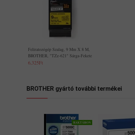
Feliratozógép Szalag, 9 Mm X 8 M,
BROTHER, "TZe-621" Sárga-Fekete
6,325Ft
BROTHER gyártó további termékei
RAKTÁRON