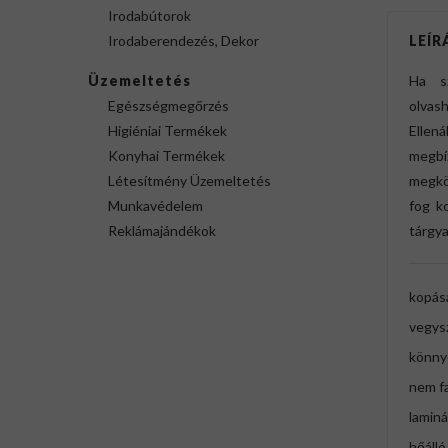
Irodabútorok
Irodaberendezés, Dekor
LEÍR
Üzemeltetés
Ha sz
Egészségmegőrzés
olvas
Higiéniai Termékek
Ellen
Konyhai Termékek
megbí
Létesítmény Üzemeltetés
megkön
Munkavédelem
fog k
Reklámajándékok
tárgya
kopásá
vegysz
könny
nem f
laminá
hőálló