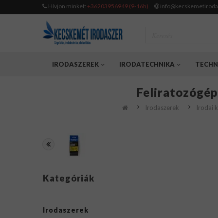
Hívjon minket:
+36203956949 (9-16h)
info@kecskemetiroda
IRODASZEREK
IRODATECHNIKA
TECHN
Feliratozógép
Irodaszerek
Irodai 
Kategóriák
Irodaszerek