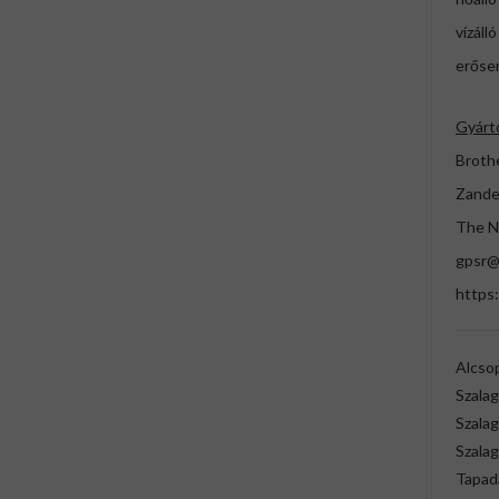
vízálló
erőse
Gyárt
Brothe
Zande
The N
gpsr@
https:
Alcso
Szala
Szalag
Szala
Tapad