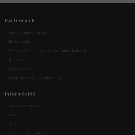
Partnereink
kecskemetirodatechnika.hu
Etikettem.hu
IT Pavilon Számítástechnika és Irodatechnika Kft.
Beszerzek.hu
Maped Creativ
Hungarian Web Linkgyűjtemény
Információk
Szállítási feltételek
Rólunk
ÁSZF
Adatvédelmi nyilatkozat