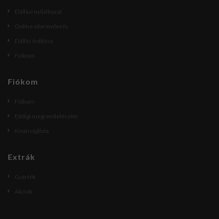
Elállási nyilatkozat
Online vitarendezés
Elállás indítása
Fiókom
Fiókom
Fiókom
Eddigi megrendeléseim
Kívánságlista
Extrák
Gyártók
Akciók