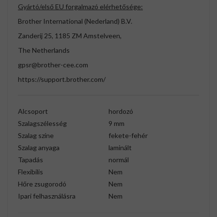
Gyártó/első EU forgalmazó elérhetősége:
Brother International (Nederland) B.V.
Zanderij 25, 1185 ZM Amstelveen,
The Netherlands
gpsr@brother-cee.com
https://support.brother.com/
Alcsoport
hordozó
Szalagszélesség
9 mm
Szalag színe
fekete-fehér
Szalag anyaga
laminált
Tapadás
normál
Flexibilis
Nem
Hőre zsugorodó
Nem
Ipari felhasználásra
Nem