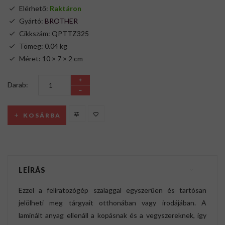
Elérhető:
Raktáron
Gyártó:
BROTHER
Cikkszám: QPTTZ325
Tömeg: 0.04 kg
Méret: 10 × 7 × 2 cm
Darab:
KOSÁRBA
LEÍRÁS
Ezzel a feliratozógép szalaggal egyszerűen és tartósan
jelölheti meg tárgyait otthonában vagy irodájában. A
laminált anyag ellenáll a kopásnak és a vegyszereknek, így