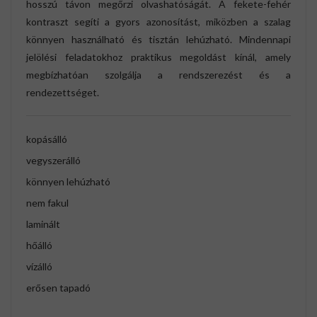
hosszú távon megőrzi olvashatóságát. A fekete-fehér
kontraszt segíti a gyors azonosítást, miközben a szalag
könnyen használható és tisztán lehúzható. Mindennapi
jelölési feladatokhoz praktikus megoldást kínál, amely
megbízhatóan szolgálja a rendszerezést és a
rendezettséget.
kopásálló
vegyszerálló
könnyen lehúzható
nem fakul
laminált
hőálló
vízálló
erősen tapadó