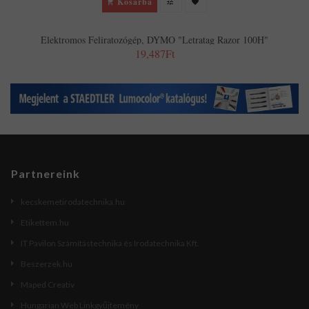
Kosárba
Elektromos Feliratozógép, DYMO "Letratag Razor 100H"
19,487Ft
Partnereink
kecskemetirodatechnika.hu
Etikettem.hu
IT Pavilon Számítástechnika és Irodatechnika Kft.
Beszerzek.hu
Maped Creativ
Hungarian Web Linkgyűjtemény