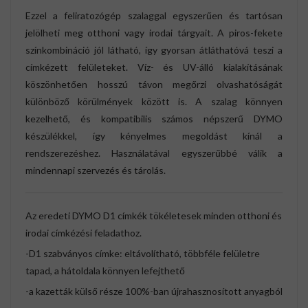
Ezzel a feliratozógép szalaggal egyszerűen és tartósan
jelölheti meg otthoni vagy irodai tárgyait. A piros-fekete
színkombináció jól látható, így gyorsan átláthatóvá teszi a
címkézett felületeket. Víz- és UV-álló kialakításának
köszönhetően hosszú távon megőrzi olvashatóságát
különböző körülmények között is. A szalag könnyen
kezelhető, és kompatibilis számos népszerű DYMO
készülékkel, így kényelmes megoldást kínál a
rendszerezéshez. Használatával egyszerűbbé válik a
mindennapi szervezés és tárolás.
Az eredeti DYMO D1 címkék tökéletesek minden otthoni és
irodai címkézési feladathoz.
-D1 szabványos címke: eltávolítható, többféle felületre
tapad, a hátoldala könnyen lefejthető
-a kazetták külső része 100%-ban újrahasznosított anyagból