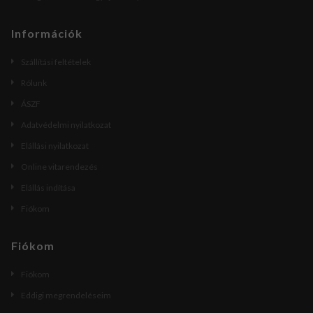
Információk
Szállítási feltételek
Rólunk
ÁSZF
Adatvédelmi nyilatkozat
Elállási nyilatkozat
Online vitarendezés
Elállás indítása
Fiókom
Fiókom
Fiókom
Eddigi megrendeléseim