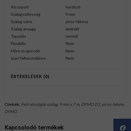
Alcsoport
hordozó
Szalagszélesség
9 mm
Szalag színe
piros-fekete
Szalag anyaga
laminált
Tapadás
normál
Flexibilis
Nem
Hőre zsugorodó
Nem
Ipari felhasználásra
Nem
ÉRTÉKELÉSEK (0)
Címkék:
Feliratozógép szalag
,
9 mm x 7 m
,
DYMO D1
,
piros-fekete
,
DYMO
Kapcsolodó termékek