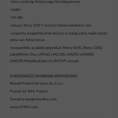
-nincs szükség tintára vagy festékpatronra
-vízálló
-UV-álló
-mínusz 18 és 150° C közötti hőmérsékeleten tart
-a kazetta megjelölésénél először a szalag színe, majd a betű
színe van feltüntetve
-kompatibilis az alábbi gépekkel: Rhino 4200, Rhino 5200,
LabelWriter Duo, LM160, LM210D, LM280, LM360D,
LM420P, MobileLabeler és LM PnP sorozat
Gyártó/első EU forgalmazó elérhetősége:
Newell Poland Services Sp. Z.o.o.
Poznan 61-894, Poland
DymoEurope@newellco.com
www.DYMO.com