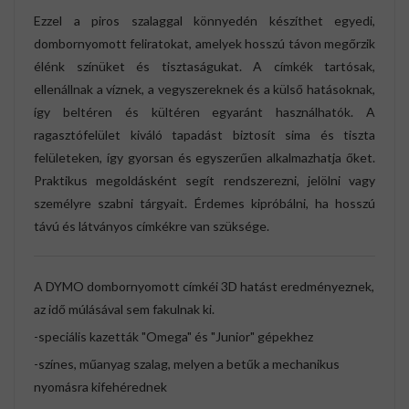
Ezzel a piros szalaggal könnyedén készíthet egyedi,
dombornyomott feliratokat, amelyek hosszú távon megőrzik
élénk színüket és tisztaságukat. A címkék tartósak,
ellenállnak a víznek, a vegyszereknek és a külső hatásoknak,
így beltéren és kültéren egyaránt használhatók. A
ragasztófelület kiváló tapadást biztosít sima és tiszta
felületeken, így gyorsan és egyszerűen alkalmazhatja őket.
Praktikus megoldásként segít rendszerezni, jelölni vagy
személyre szabni tárgyait. Érdemes kipróbálni, ha hosszú
távú és látványos címkékre van szüksége.
A DYMO dombornyomott címkéi 3D hatást eredményeznek,
az idő múlásával sem fakulnak ki.
-speciális kazetták "Omega" és "Junior" gépekhez
-színes, műanyag szalag, melyen a betűk a mechanikus
nyomásra kifehérednek