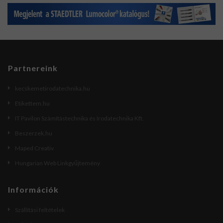
Partnereink
kecskemetirodatechnika.hu
Etikettem.hu
IT Pavilon Számítástechnika és Irodatechnika Kft.
Beszerzek.hu
Maped Creativ
Hungarian Web Linkgyűjtemény
Információk
Szállítási feltételek