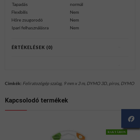
Tapadás
normál
Flexibilis
Nem
Hőre zsugorodó
Nem
Ipari felhasználásra
Nem
ÉRTÉKELÉSEK (0)
Címkék:
Feliratozógép szalag
,
9 mm x 3 m
,
DYMO 3D
,
piros
,
DYMO
Kapcsolodó termékek
RAKTÁRON