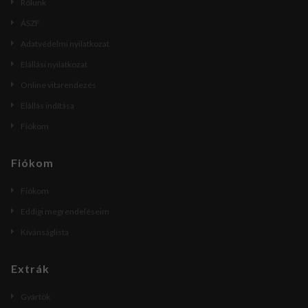
Rólunk
ÁSZF
Adatvédelmi nyilatkozat
Elállási nyilatkozat
Online vitarendezés
Elállás indítása
Fiókom
Fiókom
Fiókom
Eddigi megrendeléseim
Kívánságlista
Extrák
Gyártók