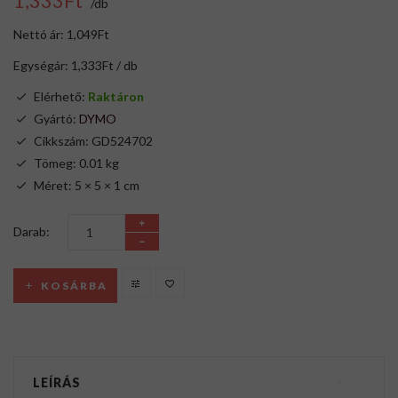
1,333Ft
/db
Nettó ár: 1,049Ft
Egységár: 1,333Ft / db
Elérhető:
Raktáron
Gyártó:
DYMO
Cikkszám: GD524702
Tömeg: 0.01 kg
Méret: 5 × 5 × 1 cm
Darab:
KOSÁRBA
LEÍRÁS