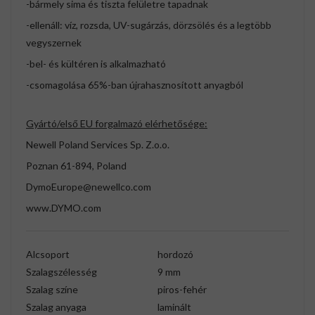
-bármely sima és tiszta felületre tapadnak
-ellenáll: víz, rozsda, UV-sugárzás, dörzsölés és a legtöbb
vegyszernek
-bel- és kültéren is alkalmazható
-csomagolása 65%-ban újrahasznosított anyagból
Gyártó/első EU forgalmazó elérhetősége:
Newell Poland Services Sp. Z.o.o.
Poznan 61-894, Poland
DymoEurope@newellco.com
www.DYMO.com
Alcsoport
hordozó
Szalagszélesség
9 mm
Szalag színe
piros-fehér
Szalag anyaga
laminált