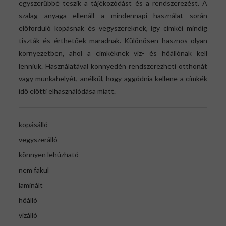
egyszerűbbé teszik a tájékozódást és a rendszerezést. A
szalag anyaga ellenáll a mindennapi használat során
előforduló kopásnak és vegyszereknek, így címkéi mindig
tiszták és érthetőek maradnak. Különösen hasznos olyan
környezetben, ahol a címkéknek víz- és hőállónak kell
lenniük. Használatával könnyedén rendszerezheti otthonát
vagy munkahelyét, anélkül, hogy aggódnia kellene a címkék
idő előtti elhasználódása miatt.
kopásálló
vegyszerálló
könnyen lehúzható
nem fakul
laminált
hőálló
vízálló