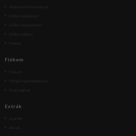
Adatvédelmi nyilatkozat
Elállási nyilatkozat
Online vitarendezés
Elállás indítása
Fiókom
Fiókom
Fiókom
Eddigi megrendeléseim
Kívánságlista
Extrák
Gyártók
Akciók