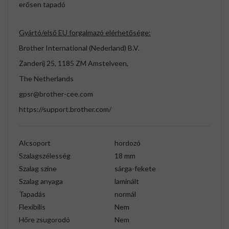
erősen tapadó
Gyártó/első EU forgalmazó elérhetősége:
Brother International (Nederland) B.V.
Zanderij 25, 1185 ZM Amstelveen,
The Netherlands
gpsr@brother-cee.com
https://support.brother.com/
Alcsoport
hordozó
Szalagszélesség
18 mm
Szalag színe
sárga-fekete
Szalag anyaga
laminált
Tapadás
normál
Flexibilis
Nem
Hőre zsugorodó
Nem