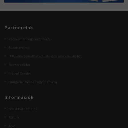
Partnereink
kecskemetirodatechnika.hu
Etikettem.hu
IT Pavilon Számítástechnika és Irodatechnika Kft.
Beszerzek.hu
Maped Creativ
Hungarian Web Linkgyűjtemény
Információk
Szállítási feltételek
Rólunk
ÁSZF