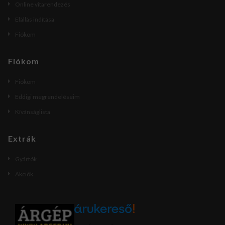
Online vitarendezés
Elállás indítása
Fiókom
Fiókom
Fiókom
Eddigi megrendeléseim
Kívánságlista
Extrák
Gyártók
Akciók