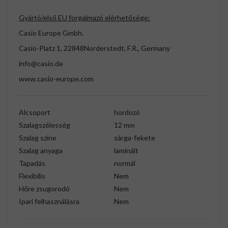
Gyártó/első EU forgalmazó elérhetősége:
Casio Europe Gmbh.
Casio-Platz 1, 22848Norderstedt, F.R., Germany
info@casio.de
www.casio-europe.com
Alcsoport
hordozó
Szalagszélesség
12 mm
Szalag színe
sárga-fekete
Szalag anyaga
laminált
Tapadás
normál
Flexibilis
Nem
Hőre zsugorodó
Nem
Ipari felhasználásra
Nem