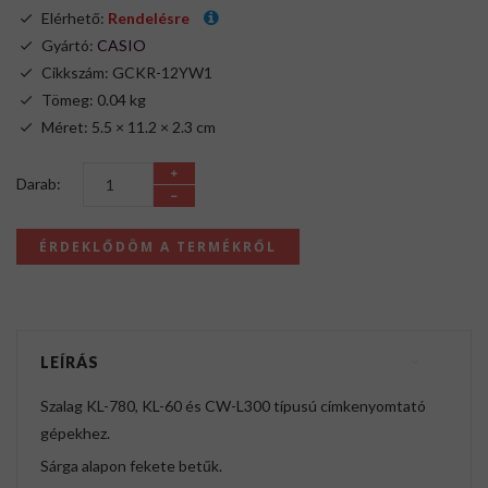
Elérhető:
Rendelésre
Gyártó:
CASIO
Cikkszám: GCKR-12YW1
Tömeg: 0.04 kg
Méret: 5.5 × 11.2 × 2.3 cm
Darab:
ÉRDEKLŐDÖM A TERMÉKRŐL
LEÍRÁS
Szalag KL-780, KL-60 és CW-L300 típusú címkenyomtató
gépekhez.
Sárga alapon fekete betűk.