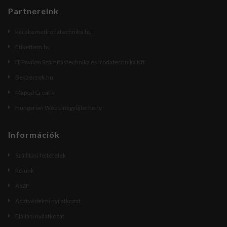
Partnereink
kecskemetirodatechnika.hu
Etikettem.hu
IT Pavilon Számítástechnika és Irodatechnika Kft.
Beszerzek.hu
Maped Creativ
Hungarian Web Linkgyűjtemény
Információk
Szállítási feltételek
Rólunk
ÁSZF
Adatvédelmi nyilatkozat
Elállási nyilatkozat