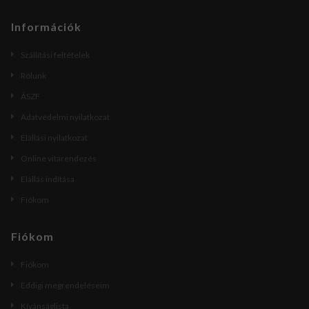
Információk
Szállítási feltételek
Rólunk
ÁSZF
Adatvédelmi nyilatkozat
Elállási nyilatkozat
Online vitarendezés
Elállás indítása
Fiókom
Fiókom
Fiókom
Eddigi megrendeléseim
Kívánságlista