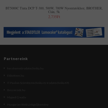
BT5000C Tinta DCP T-300, 500W, 700W Nyomtatókhoz, BROTHER,
Cián, 5k
2,735Ft
Partnereink
kecskemetirodatechnika.hu
Etikettem.hu
IT Pavilon Számítástechnika és Irodatechnika Kft.
Beszerzek.hu
Maped Creativ
Hungarian Web Linkgyűjtemény