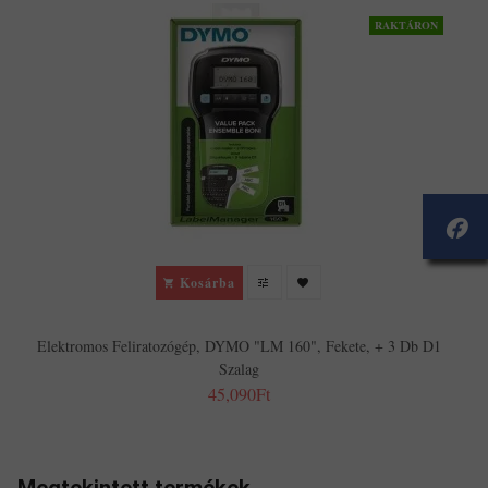
RAKTÁRON
Kosárba
Elektromos Feliratozógép, DYMO "LM 160", Fekete, + 3 Db D1
Szalag
45,090Ft