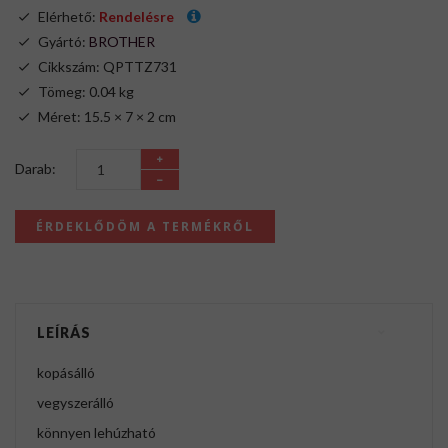
Elérhető:
Rendelésre
Gyártó:
BROTHER
Cikkszám: QPTTZ731
Tömeg: 0.04 kg
Méret: 15.5 × 7 × 2 cm
Darab:
ÉRDEKLŐDÖM A TERMÉKRŐL
LEÍRÁS
kopásálló
vegyszerálló
könnyen lehúzható