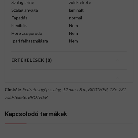
Szalag színe
zöld-fekete
Szalag anyaga
laminált
Tapadás
normál
Flexibilis
Nem
Hőre zsugorodó
Nem
Ipari felhasználásra
Nem
ÉRTÉKELÉSEK (0)
Címkék:
Feliratozógép szalag
,
12 mm x 8 m
,
BROTHER
,
TZe-731
zöld-fekete
,
BROTHER
Kapcsolodó termékek