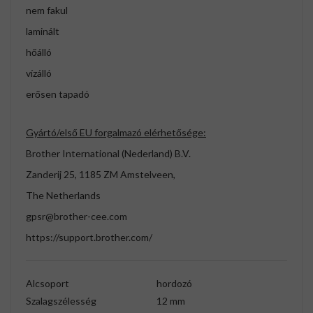
nem fakul
laminált
hőálló
vízálló
erősen tapadó
Gyártó/első EU forgalmazó elérhetősége:
Brother International (Nederland) B.V.
Zanderij 25, 1185 ZM Amstelveen,
The Netherlands
gpsr@brother-cee.com
https://support.brother.com/
Alcsoport
hordozó
Szalagszélesség
12 mm