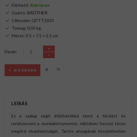
Elérhető:
Raktáron
Gyártó:
BROTHER
Cikkszám: QPTTZ631
Tömeg: 0.05 kg
Méret: 9.5 × 7.5 × 2.5 cm
Darab:
KOSÁRBA
LEÍRÁS
Ez a szalag segít átláthatóbbá tenni a tárolást és
rendszerezni a munkakörnyezetet, miközben hosszú távon
megőrzi olvashatóságát. Tartós anyagának köszönhetően