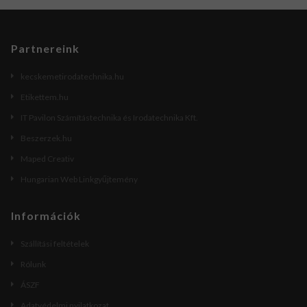
Partnereink
kecskemetirodatechnika.hu
Etikettem.hu
IT Pavilon Számítástechnika és Irodatechnika Kft.
Beszerzek.hu
Maped Creativ
Hungarian Web Linkgyűjtemény
Információk
Szállítási feltételek
Rólunk
ÁSZF
Adatvédelmi nyilatkozat