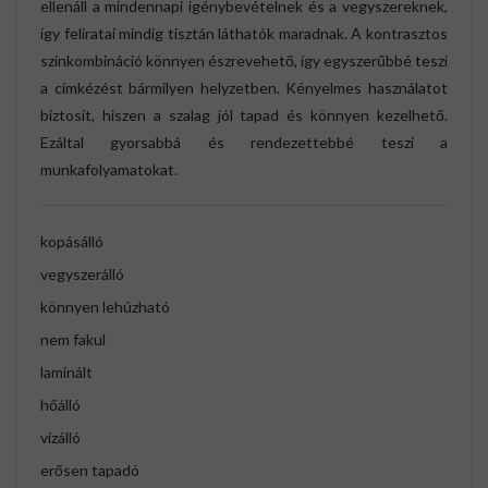
ellenáll a mindennapi igénybevételnek és a vegyszereknek,
így feliratai mindig tisztán láthatók maradnak. A kontrasztos
színkombináció könnyen észrevehető, így egyszerűbbé teszi
a címkézést bármilyen helyzetben. Kényelmes használatot
biztosít, hiszen a szalag jól tapad és könnyen kezelhető.
Ezáltal gyorsabbá és rendezettebbé teszi a
munkafolyamatokat.
kopásálló
vegyszerálló
könnyen lehúzható
nem fakul
laminált
hőálló
vízálló
erősen tapadó