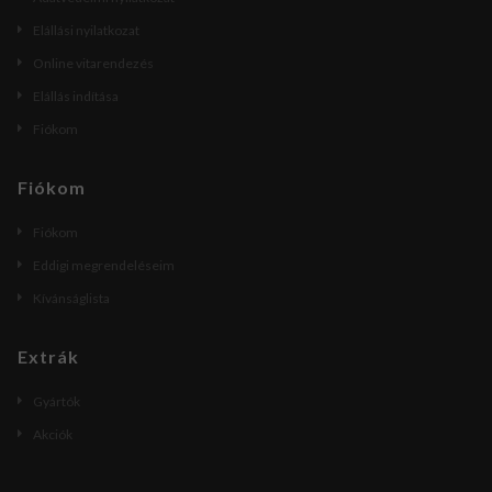
Elállási nyilatkozat
Online vitarendezés
Elállás indítása
Fiókom
Fiókom
Fiókom
Eddigi megrendeléseim
Kívánságlista
Extrák
Gyártók
Akciók