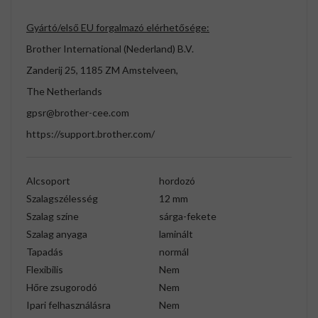
Gyártó/első EU forgalmazó elérhetősége:
Brother International (Nederland) B.V.
Zanderij 25, 1185 ZM Amstelveen,
The Netherlands
gpsr@brother-cee.com
https://support.brother.com/
Alcsoport
hordozó
Szalagszélesség
12 mm
Szalag színe
sárga-fekete
Szalag anyaga
laminált
Tapadás
normál
Flexibilis
Nem
Hőre zsugorodó
Nem
Ipari felhasználásra
Nem