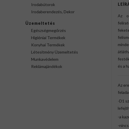
LEÍR
Irodabútorok
Irodaberendezés, Dekor
Az ot
felira
Üzemeltetés
feket
Egészségmegőrzés
felis
Higiéniai Termékek
minde
Konyhai Termékek
átlát
Létesítmény Üzemeltetés
festé
Munkavédelem
és a 
Reklámajándékok
Az er
felada
-D1 sz
lefejt
-a kaz
-nincs