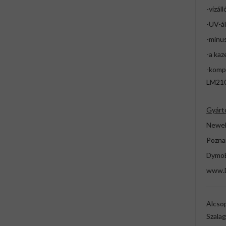
-vízáll
-UV-ál
-mínus
-a kaz
-kompa
LM210
Gyárt
Newell
Pozna
DymoE
www.
Alcso
Szala