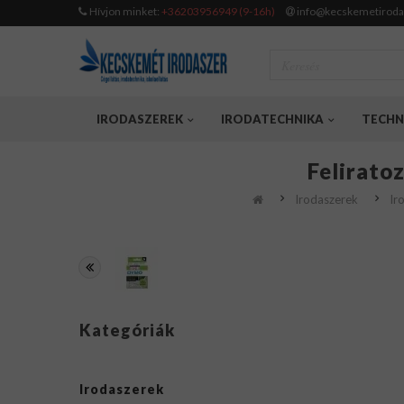
Hívjon minket:
+36203956949 (9-16h)
info@kecskemetiroda
IRODASZEREK
IRODATECHNIKA
TECHN
Felirato
Irodaszerek
Ir
Kategóriák
Irodaszerek