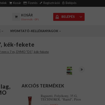
ételek
Kosár
Fizetés
Regisztráció
Belépés
KOSÁR
BELÉPÉS
0 termék - 0Ft
K
NYOMTATÓ-KELLÉKANYAGOK
, kék-fekete
12 mm x 7 m, DYMO "D1", kék-fekete
lag,
AKCIÓS TERMÉKEK
YMO
Ragasztó, Folyékony, 35 G,
TECHNOKOL "Rapid", Piros