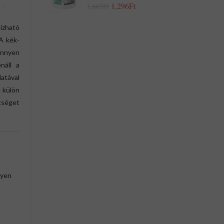
1,296Ft
1,665Ft
ízható
 A kék-
önnyen
náll a
atával
 külön
tséget
nyen