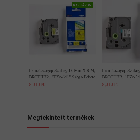
RAKTÁRON
Feliratozógép Szalag, 18 Mm X 8 M,
Feliratozógép Szala
BROTHER, "TZe-641" Sárga-Fekete
BROTHER, "TZe-241
8,313Ft
8,313Ft
Megtekintett termékek