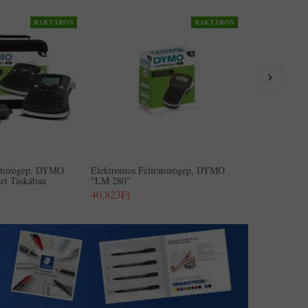
RAKTÁRON
RAKTÁRON
Elektromos F
"LM 280" Kés
49,855Ft
ratozógép, DYMO
Elektromos Feliratozógép, DYMO
et Táskában
"LM 280"
40,823Ft