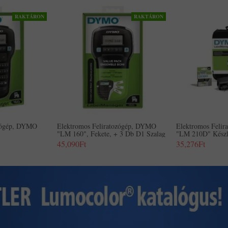
RAKTÁRON
RAKTÁRON
ozógép, DYMO
Elektromos Feliratozógép, DYMO
Elektromos Feli
"LM 160", Fekete, + 3 Db D1 Szalag
"LM 210D" Készl
45,090Ft
35,276Ft