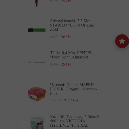
499Ft
617Ft
Szövegkiemelő, 2-5 Mm,
STABILO "BOSS Original",
Zöld
565Ft
600Ft
Tűfilc, 0,4 Mm, PENTEL
"Pointliner", Almazöld
281Ft
312Ft
Uzsonnás Doboz, MAPED
PICNIK "Origins", Narancs-
Pink
2,575Ft
2,801Ft
Kéztörlő, Tekercses, 2 Rétegű,
500 Lap, VICTORIA
HYGIENE, "Fine XXL"