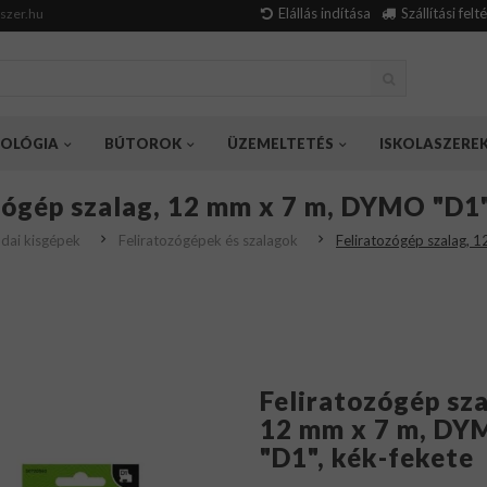
Elállás indítása
Szállítási felt
szer.hu
OLÓGIA
BÚTOROK
ÜZEMELTETÉS
ISKOLASZERE
zógép szalag, 12 mm x 7 m, DYMO "D1"
odai kisgépek
Feliratozógépek és szalagok
Feliratozógép szalag, 
Feliratozógép sza
12 mm x 7 m, D
"D1", kék-fekete