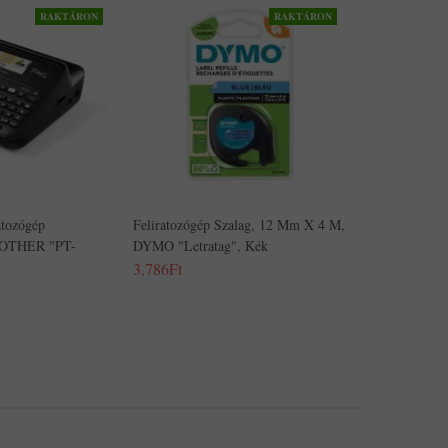
RAKTÁRON
RAKTÁRON
atozógép
Feliratozógép Szalag, 12 Mm X 4 M,
BROTHER "PT-
DYMO "Letratag", Kék
3,786Ft