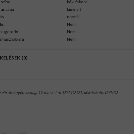
 színe
kék-fekete
g anyaga
laminált
ás
normál
lis
Nem
zsugorodó
Nem
felhasználásra
Nem
KELÉSEK (0)
Feliratozógép szalag
,
12 mm x 7 m
,
DYMO D1
,
kék-fekete
,
DYMO