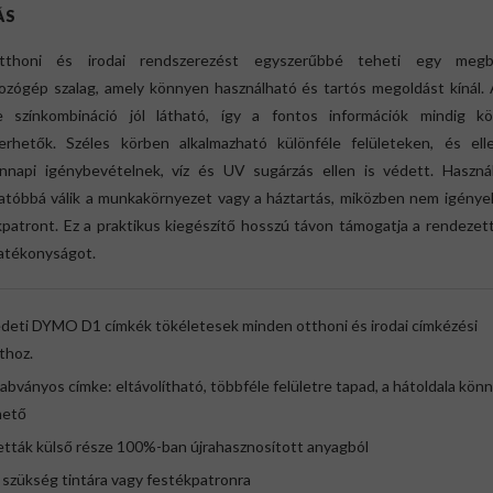
ÁS
thoni és irodai rendszerezést egyszerűbbé teheti egy megb
tozógép szalag, amely könnyen használható és tartós megoldást kínál.
e színkombináció jól látható, így a fontos információk mindig k
merhetők. Széles körben alkalmazható különféle felületeken, és elle
nnapi igénybevételnek, víz és UV sugárzás ellen is védett. Használ
hatóbbá válik a munkakörnyezet vagy a háztartás, miközben nem igényel
kpatront. Ez a praktikus kiegészítő hosszú távon támogatja a rendezet
hatékonyságot.
edeti DYMO D1 címkék tökéletesek minden otthoni és irodai címkézési
thoz.
abványos címke: eltávolítható, többféle felületre tapad, a hátoldala kön
hető
etták külső része 100%-ban újrahasznosított anyagból
 szükség tintára vagy festékpatronra