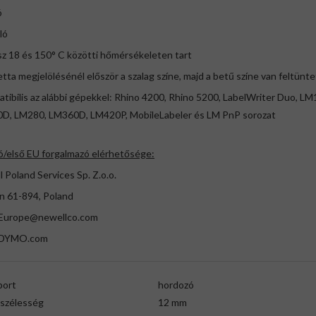
ó
ló
z 18 és 150° C közötti hőmérsékeleten tart
etta megjelölésénél először a szalag színe, majd a betű színe van feltünt
tibilis az alábbi gépekkel: Rhino 4200, Rhino 5200, LabelWriter Duo, LM
D, LM280, LM360D, LM420P, MobileLabeler és LM PnP sorozat
ó/első EU forgalmazó elérhetősége:
 Poland Services Sp. Z.o.o.
n 61-894, Poland
urope@newellco.com
DYMO.com
port
hordozó
gszélesség
12 mm