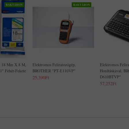
RAKTÁRON
RAKTÁRON
g, 18 Mm X 8 M,
Elektromos Feliratozógép,
Elektromos Felir
" Fehér-Fekete
BROTHER "PT-E110VP"
Hordtáskával, 
D610BTVP"
25,390Ft
57,252Ft