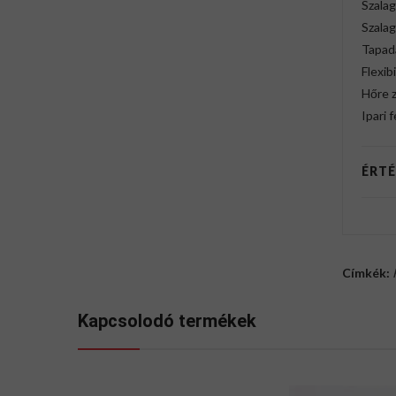
Szalag
Szala
Tapad
Flexibi
Hőre 
Ipari 
ÉRTÉ
Címkék:
Kapcsolodó termékek