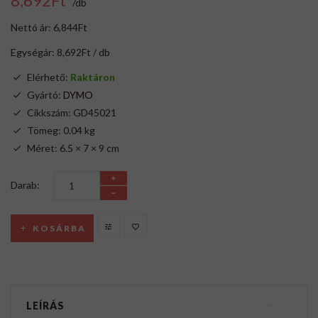
8,692Ft
/db
Nettó ár: 6,844Ft
Egységár: 8,692Ft / db
Elérhető:
Raktáron
Gyártó:
DYMO
Cikkszám: GD45021
Tömeg: 0.04 kg
Méret: 6.5 × 7 × 9 cm
Darab:
KOSÁRBA
LEÍRÁS