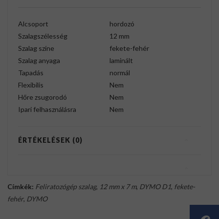
Alcsoport
hordozó
Szalagszélesség
12 mm
Szalag színe
fekete-fehér
Szalag anyaga
laminált
Tapadás
normál
Flexibilis
Nem
Hőre zsugorodó
Nem
Ipari felhasználásra
Nem
ÉRTÉKELÉSEK (0)
Címkék:
Feliratozógép szalag
,
12 mm x 7 m
,
DYMO D1
,
fekete-
fehér
,
DYMO