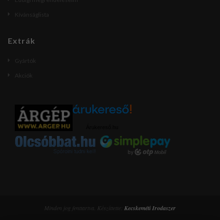
Kívánságlista
Extrák
Gyártók
Akciók
Árukereső.hu
Minden jog fenttartva. Készíttette:
Kecskeméti Irodaszer