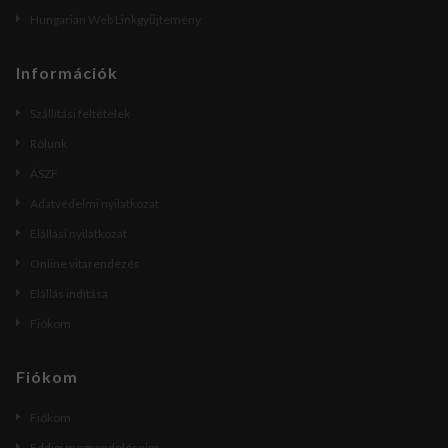
Hungarian Web Linkgyűjtemény
Információk
Szállítási feltételek
Rólunk
ÁSZF
Adatvédelmi nyilatkozat
Elállási nyilatkozat
Online vitarendezés
Elállás indítása
Fiókom
Fiókom
Fiókom
Eddigi megrendeléseim