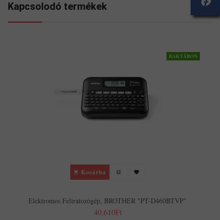
Kapcsolodó termékek
RAKTÁRON
F
Kosárba
Elektromos Feliratozógép, BROTHER "PT-D460BTVP"
40,610Ft