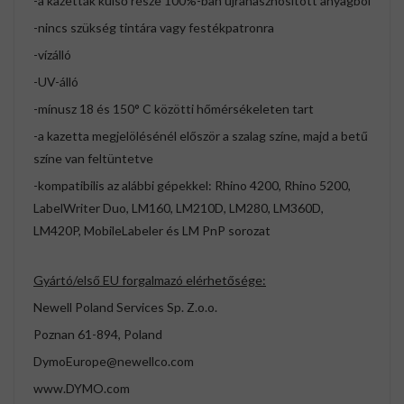
-a kazetták külső része 100%-ban újrahasznosított anyagból
-nincs szükség tintára vagy festékpatronra
-vízálló
-UV-álló
-mínusz 18 és 150° C közötti hőmérsékeleten tart
-a kazetta megjelölésénél először a szalag színe, majd a betű
színe van feltüntetve
-kompatibilis az alábbi gépekkel: Rhino 4200, Rhino 5200,
LabelWriter Duo, LM160, LM210D, LM280, LM360D,
LM420P, MobileLabeler és LM PnP sorozat
Gyártó/első EU forgalmazó elérhetősége:
Newell Poland Services Sp. Z.o.o.
Poznan 61-894, Poland
DymoEurope@newellco.com
www.DYMO.com