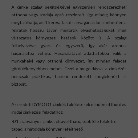
A címke szalag segítségével egyszerűen rendszerezheti
otthona vagy irodája apró részleteit, így mindig könnyen
megtalálhatja, amit keres. Tartós anyagának köszönhetően a
feliratok hosszú távon megőrzik olvashatóságukat, még
változatos környezeti hatások között is. A szalag
felhelyezése gyors és egyszerű, így akár azonnal
használatba veheti. Használatával átláthatóbbá válik a
munkahelyi vagy otthoni környezet, így minden feladat
gördülékenyebben mehet. Ezzel a megoldással a címkézés
nemcsak praktikus, hanem rendezett megjelenést is
biztosít.
Az eredeti DYMO D1 címkék tökéletesek minden otthoni és
irodai címkézési feladathoz.
-D1 szabványos címke: eltávolítható, többféle felületre
tapad, a hátoldala könnyen lefejthető