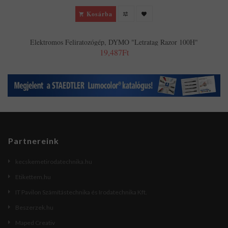
Kosárba
Elektromos Feliratozógép, DYMO "Letratag Razor 100H"
19,487Ft
Partnereink
kecskemetirodatechnika.hu
Etikettem.hu
IT Pavilon Számítástechnika és Irodatechnika Kft.
Beszerzek.hu
Maped Creativ