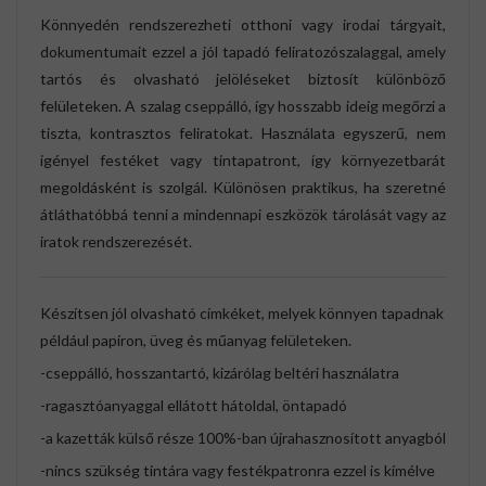
Könnyedén rendszerezheti otthoni vagy irodai tárgyait,
dokumentumait ezzel a jól tapadó feliratozószalaggal, amely
tartós és olvasható jelöléseket biztosít különböző
felületeken. A szalag cseppálló, így hosszabb ideig megőrzi a
tiszta, kontrasztos feliratokat. Használata egyszerű, nem
igényel festéket vagy tintapatront, így környezetbarát
megoldásként is szolgál. Különösen praktikus, ha szeretné
átláthatóbbá tenni a mindennapi eszközök tárolását vagy az
iratok rendszerezését.
Készítsen jól olvasható címkéket, melyek könnyen tapadnak
például papíron, üveg és műanyag felületeken.
-cseppálló, hosszantartó, kizárólag beltéri használatra
-ragasztóanyaggal ellátott hátoldal, öntapadó
-a kazetták külső része 100%-ban újrahasznosított anyagból
-nincs szükség tintára vagy festékpatronra ezzel is kímélve