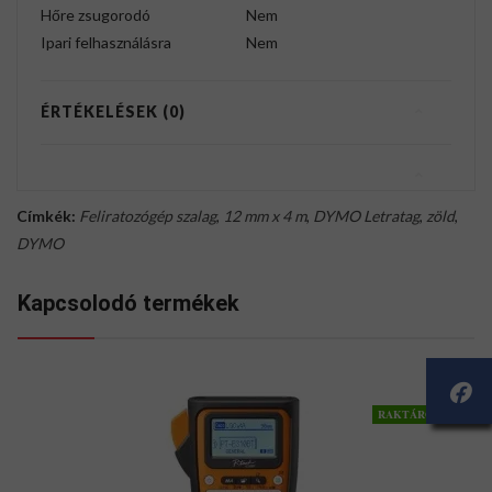
Hőre zsugorodó
Nem
Ipari felhasználásra
Nem
ÉRTÉKELÉSEK (0)
Címkék:
Feliratozógép szalag
,
12 mm x 4 m
,
DYMO Letratag
,
zöld
,
DYMO
Kapcsolodó termékek
RAKTÁRON