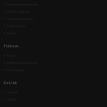
Adatvédelmi nyilatkozat
Elállási nyilatkozat
Online vitarendezés
Elállás indítása
Fiókom
Fiókom
Fiókom
Eddigi megrendeléseim
Kívánságlista
Extrák
Gyártók
Akciók