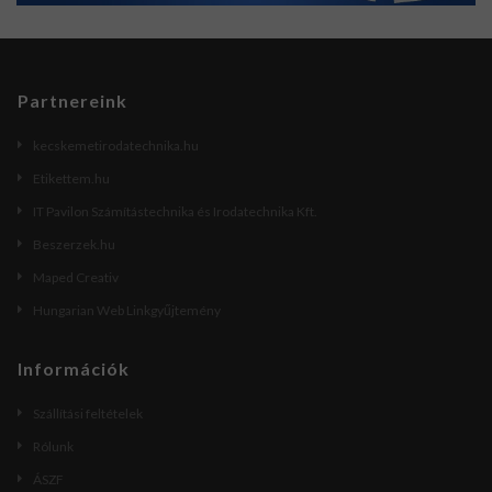
Partnereink
kecskemetirodatechnika.hu
Etikettem.hu
IT Pavilon Számítástechnika és Irodatechnika Kft.
Beszerzek.hu
Maped Creativ
Hungarian Web Linkgyűjtemény
Információk
Szállítási feltételek
Rólunk
ÁSZF