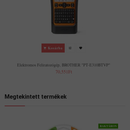
F
Kosárba
Elektromos Feliratozógép, BROTHER "PT-E310BTVP"
70,551Ft
Megtekintett termékek
RAKTÁRON