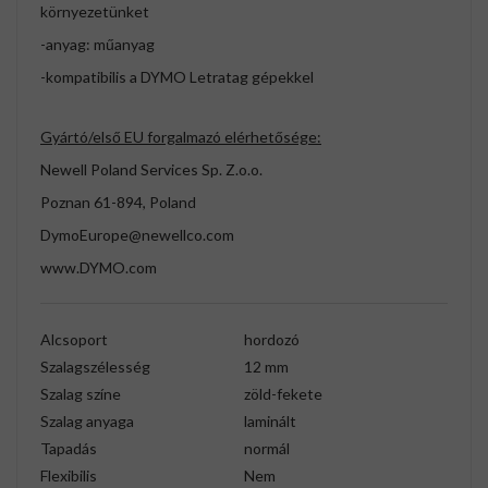
környezetünket
-anyag: műanyag
-kompatibilis a DYMO Letratag gépekkel
Gyártó/első EU forgalmazó elérhetősége:
Newell Poland Services Sp. Z.o.o.
Poznan 61-894, Poland
DymoEurope@newellco.com
www.DYMO.com
Alcsoport
hordozó
Szalagszélesség
12 mm
Szalag színe
zöld-fekete
Szalag anyaga
laminált
Tapadás
normál
Flexibilis
Nem