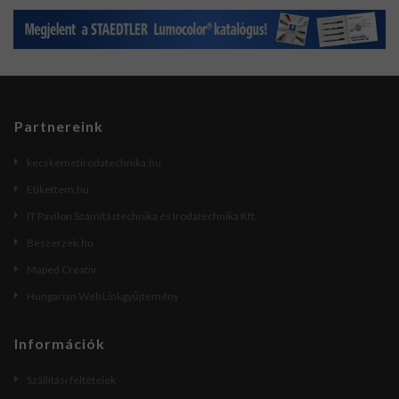
Partnereink
kecskemetirodatechnika.hu
Etikettem.hu
IT Pavilon Számítástechnika és Irodatechnika Kft.
Beszerzek.hu
Maped Creativ
Hungarian Web Linkgyűjtemény
Információk
Szállítási feltételek