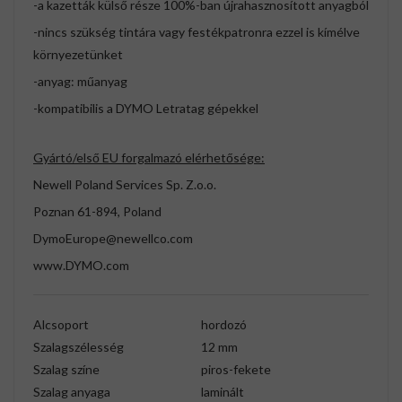
-a kazetták külső része 100%-ban újrahasznosított anyagból
-nincs szükség tintára vagy festékpatronra ezzel is kímélve
környezetünket
-anyag: műanyag
-kompatibilis a DYMO Letratag gépekkel
Gyártó/első EU forgalmazó elérhetősége:
Newell Poland Services Sp. Z.o.o.
Poznan 61-894, Poland
DymoEurope@newellco.com
www.DYMO.com
Alcsoport
hordozó
Szalagszélesség
12 mm
Szalag színe
piros-fekete
Szalag anyaga
laminált