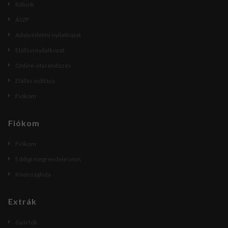
Rólunk
ÁSZF
Adatvédelmi nyilatkozat
Elállási nyilatkozat
Online vitarendezés
Elállás indítása
Fiókom
Fiókom
Fiókom
Eddigi megrendeléseim
Kívánságlista
Extrák
Gyártók