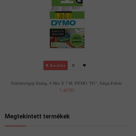
F
Kosárba
Feliratozógép Szalag, 6 Mm X 7 M, DYMO "D1", Sárga-Fekete
7,497Ft
Megtekintett termékek