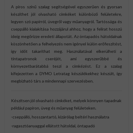
A piros színű szalag segítségével egyszerűen és gyorsan
készíthet jól olvasható címkéket különböző felületekre,
legyen szó papírról, üvegről vagy műanyagról. Tartóssága és
cseppálló kialakítása hozzájárul ahhoz, hogy a felirat hosszú
ideig megőrizze eredeti állapotát. Az öntapadós hátoldalnak
köszönhetően a felhelyezés nem igényel külön erőfeszítést,
így időt takaríthat meg. Használatával elkerülheti a
tintapatronok cseréjét, ami egyszerűbbé és
környezetbarátabbá teszi a címkézést. Ez a szalag
kifejezetten a DYMO Letratag készülékekhez készült, így
megbízható társ a mindennapi szervezésben.
Készítsen jól olvasható címkéket, melyek könnyen tapadnak
például papíron, üveg és műanyag felületeken.
-cseppálló, hosszantartó, kizárólag beltéri használatra
-ragasztóanyaggal ellátott hátoldal, öntapadó