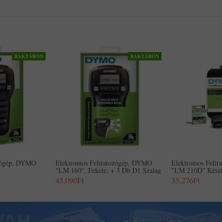
RAKTÁRON
RAKTÁRON
ozógép, DYMO
Elektromos Feliratozógép, DYMO
Elektromos Feli
"LM 160", Fekete, + 3 Db D1 Szalag
"LM 210D" Készl
45,090Ft
35,276Ft