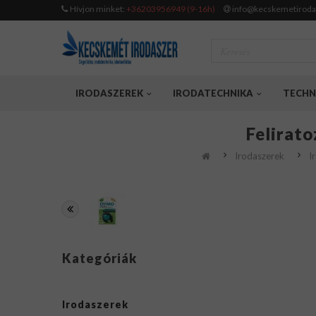
Hívjon minket:
+36203956949 (9-16h)
info@kecskemetiroda
IRODASZEREK
IRODATECHNIKA
TECHN
Felirat
Irodaszerek
I
Kategóriák
Irodaszerek