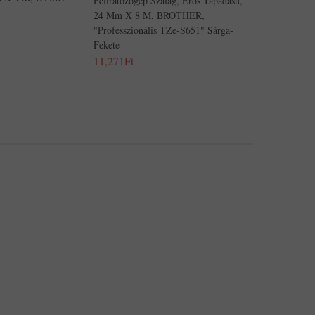
Feliratozógép Szalag, Erős Tapadású,
24 Mm X 8 M, BROTHER,
"Professzionális TZe-S651" Sárga-
Fekete
11,271Ft