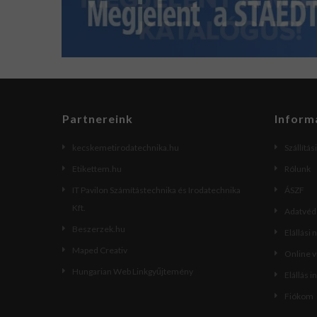
Partnereink
Inform
kecskemetirodatechnika.hu
Szállítás
Etikettem.hu
Rólunk
IT Pavilon Számítástechnika és Irodatechnika
ÁSZF
Kft.
Adatvéde
Beszerzek.hu
Elállási 
Maped Creativ
Online 
Hungarian Web Linkgyűjtemény
Elállás i
Fiókom