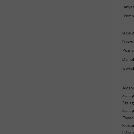
-anya
-komp
Gyárt
Newell
Pozna
DymoE
www.
Alcso
Szala
Szalag
Szala
Tapad
Flexibi
Hőre 