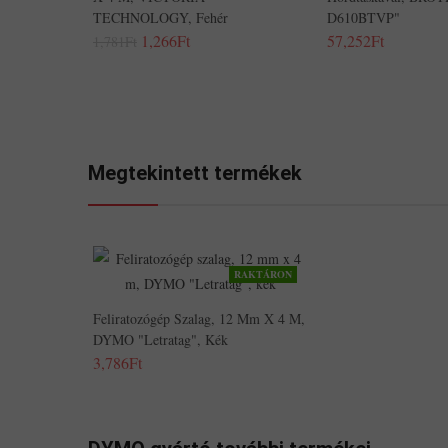
TECHNOLOGY, Fehér
D610BTVP"
1,266Ft
57,252Ft
1,781Ft
Megtekintett termékek
RAKTÁRON
Feliratozógép Szalag, 12 Mm X 4 M,
DYMO "Letratag", Kék
3,786Ft