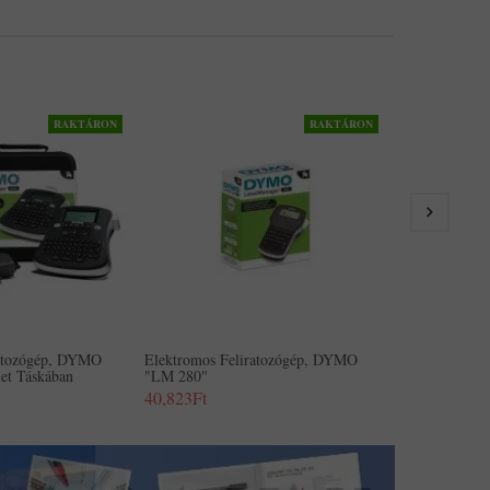
RAKTÁRON
RAKTÁRON
Elektromos F
"LM 280" Kés
49,855Ft
ratozógép, DYMO
Elektromos Feliratozógép, DYMO
et Táskában
"LM 280"
40,823Ft