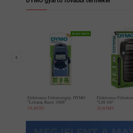
DYMO gyártó további termékei
RAKTÁRON
Elektromos Feliratozógép, DYMO
Elektromos Felirat
"Letratag Razor 100H"
"LM 160"
19,487Ft
20,838Ft