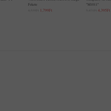
Fekete
"M1011"
1,799Ft
4,395Ft
4,539Ft
5,471Ft