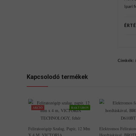
Ipari 
ÉRTÉ
Címkék:
Kapcsolodó termékek
AKCIÓ
RAKTÁRON
Feliratozógép Szalag, Papír, 12 Mm
Elektromos Felirato
X 4 M, VICTORIA
Hordtáskával, BRO