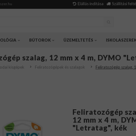
Elállás indítása
Szállítási felt
szer.hu
OLÓGIA
BÚTOROK
ÜZEMELTETÉS
ISKOLASZERE
ozógép szalag, 12 mm x 4 m, DYMO "Le
rodai kisgépek
Feliratozógépek és szalagok
Feliratozógép szalag,
Feliratozógép sza
12 mm x 4 m, D
"Letratag", kék