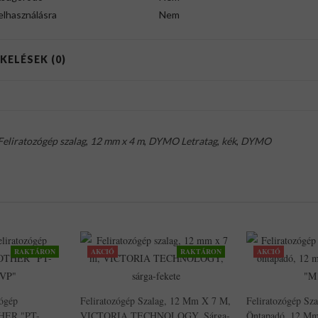
felhasználásra
Nem
KELÉSEK (0)
Feliratozógép szalag
,
12 mm x 4 m
,
DYMO Letratag
,
kék
,
DYMO
RAKTÁRON
AKCIÓ
RAKTÁRON
AKCIÓ
zógép
Feliratozógép Szalag, 12 Mm X 7 M,
Feliratozógép Sz
THER "PT-
VICTORIA TECHNOLOGY, Sárga-
Öntapadó, 12 M