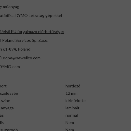
g: műanyag
atibilis a DYMO Letratag gépekkel
ó/első EU forgalmazó elérhetősége:
 Poland Services Sp. Z.o.o.
n 61-894, Poland
urope@newellco.com
DYMO.com
port
hordozó
gszélesség
12 mm
 színe
kék-fekete
g anyaga
laminált
ás
normál
lis
Nem
zsugorodó
Nem