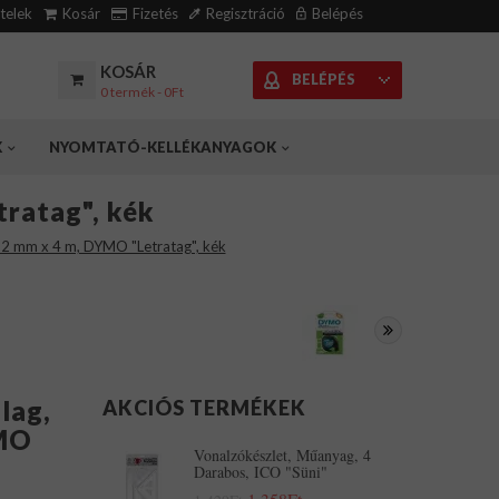
ételek
Kosár
Fizetés
Regisztráció
Belépés
KOSÁR
BELÉPÉS
0 termék - 0Ft
K
NYOMTATÓ-KELLÉKANYAGOK
tratag", kék
 12 mm x 4 m, DYMO "Letratag", kék
lag,
AKCIÓS TERMÉKEK
YMO
Vonalzókészlet, Műanyag, 4
Darabos, ICO "Süni"