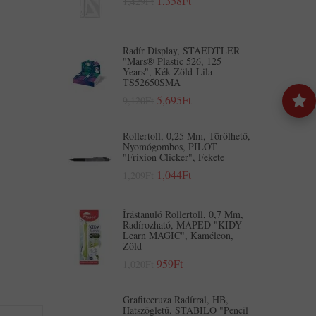
1,358Ft
1,429Ft
Radír Display, STAEDTLER
"Mars® Plastic 526, 125
Years", Kék-Zöld-Lila
TS52650SMA
5,695Ft
9,120Ft
Rollertoll, 0,25 Mm, Törölhető,
Nyomógombos, PILOT
"Frixion Clicker", Fekete
1,044Ft
1,209Ft
Írástanuló Rollertoll, 0,7 Mm,
Radírozható, MAPED "KIDY
Learn MAGIC", Kaméleon,
Zöld
959Ft
1,020Ft
Grafitceruza Radírral, HB,
Hatszögletű, STABILO "Pencil