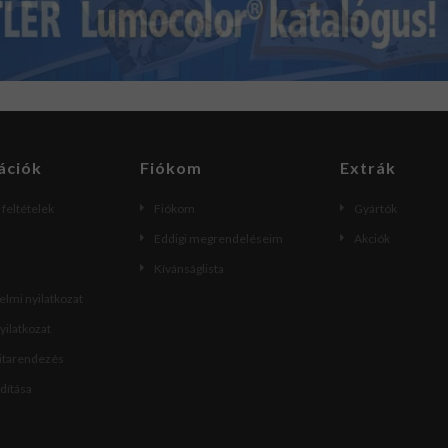
ációk
Fiókom
Extrák
i feltételek
Fiókom
Gyártók
Eddigi megrendeléseim
Akciók
Kívánságlista
lmi nyilatkozat
nyilatkozat
vitarendezés
ndítása