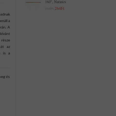
160", Narancs
264Ft
314Ft
padnak
enáll a
orán. A
kívánt
 része
tát az
s is a
veg és