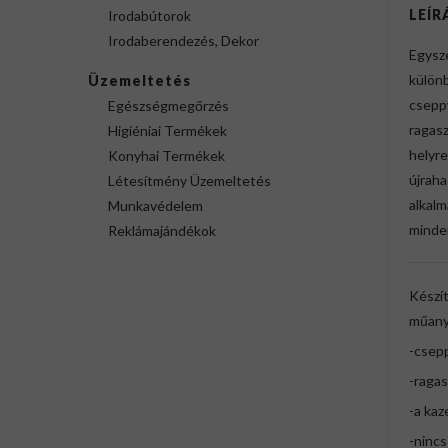
LEÍR
Irodabútorok
Irodaberendezés, Dekor
Egysz
különb
Üzemeltetés
cseppv
Egészségmegőrzés
ragas
Higiéniai Termékek
helyr
Konyhai Termékek
újrah
Létesítmény Üzemeltetés
alkal
Munkavédelem
minde
Reklámajándékok
Készít
műany
-csepp
-ragas
-a kaz
-nincs