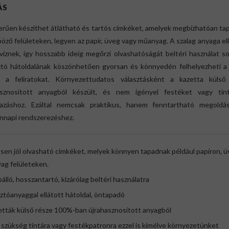
ÁS
erűen készíthet átlátható és tartós címkéket, amelyek megbízhatóan ta
öző felületeken, legyen az papír, üveg vagy műanyag. A szalag anyaga ell
íznek, így hosszabb ideig megőrzi olvashatóságát beltéri használat s
ztó hátoldalának köszönhetően gyorsan és könnyedén felhelyezheti a 
e a feliratokat. Környezettudatos választásként a kazetta külső
asznosított anyagból készült, és nem igényel festéket vagy tin
mazáshoz. Ezáltal nemcsak praktikus, hanem fenntartható megoldá
nnapi rendszerezéshez.
sen jól olvasható címkéket, melyek könnyen tapadnak például papíron, ü
ag felületeken.
álló, hosszantartó, kizárólag beltéri használatra
ztóanyaggal ellátott hátoldal, öntapadó
etták külső része 100%-ban újrahasznosított anyagból
 szükség tintára vagy festékpatronra ezzel is kímélve környezetünket