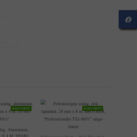
RAKTÁRON
RAKTÁRON
alag, Alumínium,
m X 4 M, DYMO