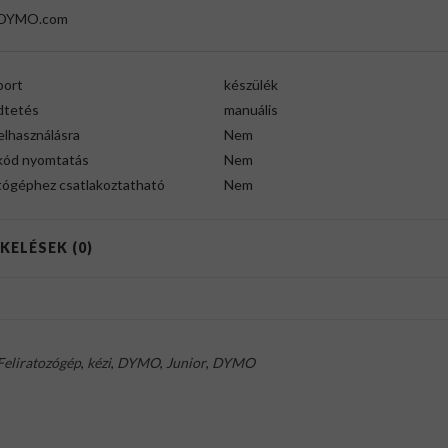
DYMO.com
port
készülék
tetés
manuális
felhasználásra
Nem
kód nyomtatás
Nem
tógéphez csatlakoztatható
Nem
KELÉSEK (0)
Feliratozógép
,
kézi
,
DYMO
,
Junior
,
DYMO