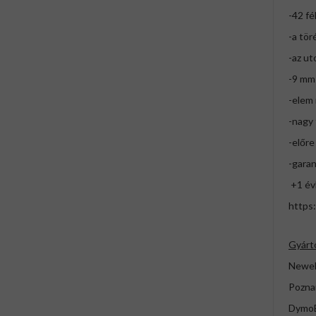
-42 fé
-a tör
-az ut
-9 mm
-elem 
-nagy 
-előre
-garan
+1 évh
https
Gyárt
Newell
Pozna
DymoE