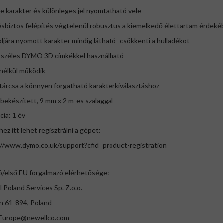
le karakter és különleges jel nyomtatható vele
ésbiztos felépítés végtelenül robusztus a kiemelkedő élettartam érdek
oljára nyomott karakter mindig látható- csökkenti a hulladékot
 széles DYMO 3D címkékkel használható
nélkül működik
tárcsa a könnyen forgatható karakterkiválasztáshoz
 bekészített, 9 mm x 2 m-es szalaggal
cia: 1 év
ez itt lehet regisztrálni a gépet:
://www.dymo.co.uk/support?cfid=product-registration
ó/első EU forgalmazó elérhetősége:
 Poland Services Sp. Z.o.o.
n 61-894, Poland
urope@newellco.com