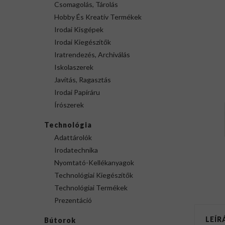
Csomagolás, Tárolás
Hobby És Kreatív Termékek
Irodai Kisgépek
Irodai Kiegészítők
Iratrendezés, Archiválás
Iskolaszerek
Javítás, Ragasztás
Irodai Papíráru
Írószerek
Technológia
Adattárolók
Irodatechnika
Nyomtató-Kellékanyagok
Technológiai Kiegészítők
Technológiai Termékek
Prezentáció
LEÍR
Bútorok