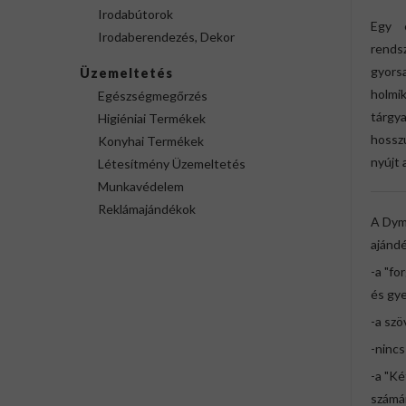
Irodabútorok
Egy e
Irodaberendezés, Dekor
rends
gyors
Üzemeltetés
holmi
Egészségmegőrzés
tárgya
Higiéniai Termékek
hossz
Konyhai Termékek
nyújt 
Létesítmény Üzemeltetés
Munkavédelem
Reklámajándékok
A Dym
ajándé
-a "fo
és gy
-a szö
-nincs
-a "Ké
számá