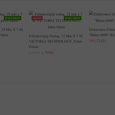
RAKTÁRON
AKCIÓ
RAKTÁRON
g, 19 Mm X 7 M,
Elektromos Feli
ekete
"Rhino 6000" Kés
Feliratozógép Szalag, 12 Mm X 7 M,
193,731Ft
VICTORIA TECHNOLOGY, Fehér-
Fekete
1,799Ft
4,537Ft