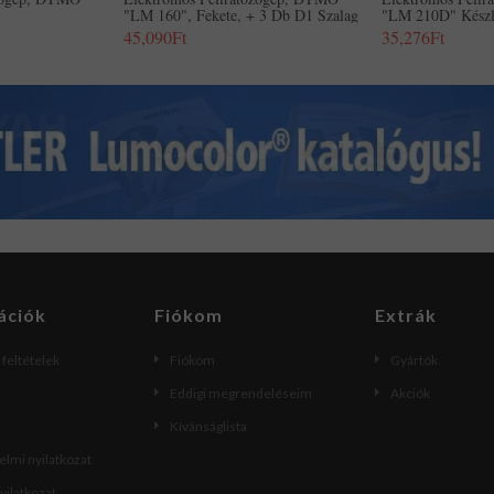
"LM 160", Fekete, + 3 Db D1 Szalag
"LM 210D" Készl
45,090Ft
35,276Ft
ációk
Fiókom
Extrák
i feltételek
Fiókom
Gyártók
Eddigi megrendeléseim
Akciók
Kívánságlista
lmi nyilatkozat
nyilatkozat