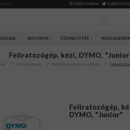
Elállás indítása
Szállítási felt
szer.hu
OLÓGIA
BÚTOROK
ÜZEMELTETÉS
ISKOLASZERE
Feliratozógép, kézi, DYMO, "Junior
rek
Irodai kisgépek
Feliratozógépek és szalagok
Feliratozóg
Feliratozógép, ké
DYMO, "Junior"