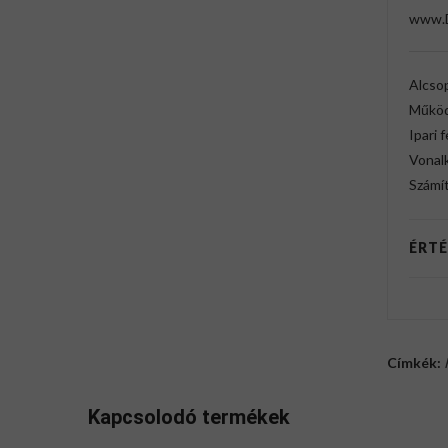
www.
Alcso
Működ
Ipari 
Vonal
Számí
ÉRTÉ
Címkék:
Kapcsolodó termékek