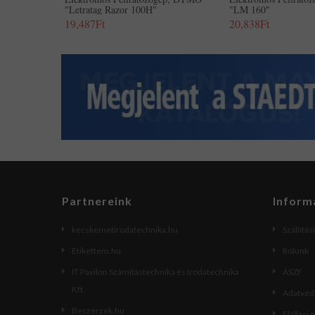
"Letratag Razor 100H"
"LM 160"
19,487Ft
20,838Ft
Partnereink
Inform
kecskemetirodatechnika.hu
Szállítás
Etikettem.hu
Rólunk
IT Pavilon Számítástechnika és Irodatechnika
ÁSZF
Kft.
Adatvéde
Beszerzek.hu
Elállási 