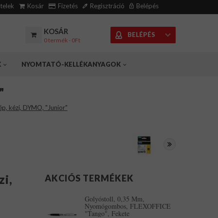
ételek
Kosár
Fizetés
Regisztráció
Belépés
KOSÁR
BELÉPÉS
0 termék - 0Ft
K
NYOMTATÓ-KELLÉKANYAGOK
"
ép, kézi, DYMO, "Junior"
zi,
AKCIÓS TERMÉKEK
Golyóstoll, 0,35 Mm,
Nyomógombos, FLEXOFFICE
"Tango", Fekete