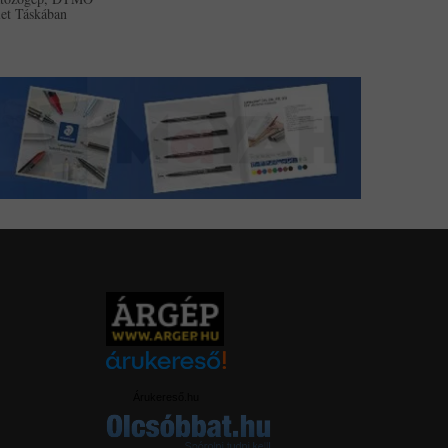
et Táskában
Árukereső.hu