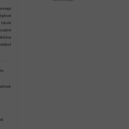
STABILO
"Pen
ennapi
68",
égével
Narancssárga
tárolt
446Ft
szabni
398Ft
akítása
oldást
és
lnőttek
ek