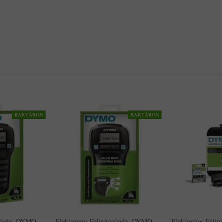
RAKTÁRON
RAKTÁRON
ozógép, DYMO
Elektromos Feliratozógép, DYMO
Elektromos Feli