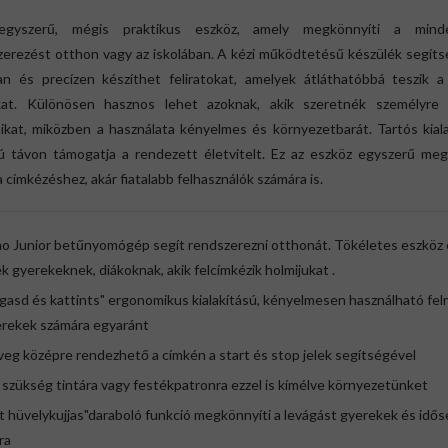
gyszerű, mégis praktikus eszköz, amely megkönnyíti a mind
zerezést otthon vagy az iskolában. A kézi működtetésű készülék segíts
an és precízen készíthet feliratokat, amelyek átláthatóbbá teszik a 
kat. Különösen hasznos lehet azoknak, akik szeretnék személyre 
ikat, miközben a használata kényelmes és környezetbarát. Tartós kial
ú távon támogatja a rendezett életvitelt. Ez az eszköz egyszerű meg
a címkézéshez, akár fiatalabb felhasználók számára is.
o Junior betűnyomógép segít rendszerezni otthonát. Tökéletes eszköz 
k gyerekeknek, diákoknak, akik felcímkézik holmijukat .
rgasd és kattints" ergonomikus kialakítású, kényelmesen használható fe
erekek számára egyaránt
veg középre rendezhető a címkén a start és stop jelek segítségével
 szükség tintára vagy festékpatronra ezzel is kímélve környezetünket
t hüvelykujjas"daraboló funkció megkönnyíti a levágást gyerekek és idős
ra