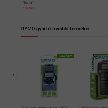
"Junior"
5,569Ft
DYMO gyártó további termékei
RAKTÁRON
Elektromos Feliratozógép, DYMO
Elektromos Felirat