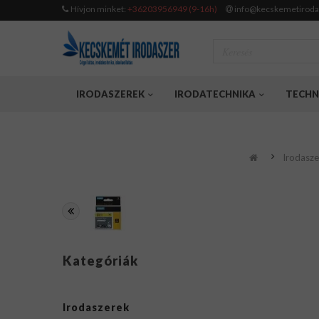
Hívjon minket:
+36203956949 (9-16h)
info@kecskemetiroda
IRODASZEREK
IRODATECHNIKA
TECHN
Irodasze
Kategóriák
Irodaszerek