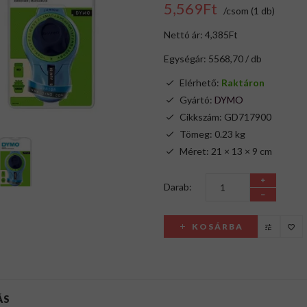
5,569Ft
/csom (1 db)
Nettó ár: 4,385Ft
Egységár: 5568,70 / db
Elérhető:
Raktáron
Gyártó:
DYMO
Cikkszám: GD717900
Tömeg: 0.23 kg
Méret: 21 × 13 × 9 cm
Darab:
KOSÁRBA
ÁS