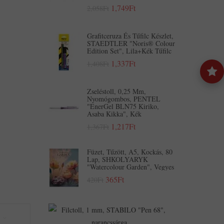
1,749Ft
2,058Ft
Grafitceruza És Tűfilc Készlet,
STAEDTLER "Noris® Colour
Edition Set", Lila+kék Tűfilc
1,337Ft
1,408Ft
Zseléstoll, 0,25 Mm,
Nyomógombos, PENTEL
"EnerGel BLN75 Kiriko,
Asaba Kikka", Kék
1,217Ft
1,367Ft
Füzet, Tűzött, A5, Kockás, 80
Lap, SHKOLYARYK
"Watercolour Garden", Vegyes
365Ft
420Ft
Filctoll,
1
Mm,