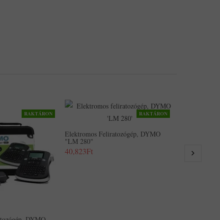
RAKTÁRON
RAKTÁRON
Elektromos F
"LM 280" Kés
Elektromos Feliratozógép, DYMO
49,855Ft
"LM 280"
40,823Ft
ratozógép, DYMO