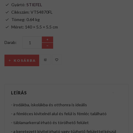
Gyártó:
STIEFEL
Cikkszám: VTS4870FL
Tömeg: 0.64 kg
Méret: 140 × 5.5 × 5.5 cm
Darab:
KOSÁRBA
LEÍRÁS
- irodákba, iskolákba és otthonra is ideális
- a fémléces kivitelnél alul és felül is fémléc található
- táblamarkerral írható és törölhető felület
- a keretezett kivitel írható vagy tűzhető felülettel készül