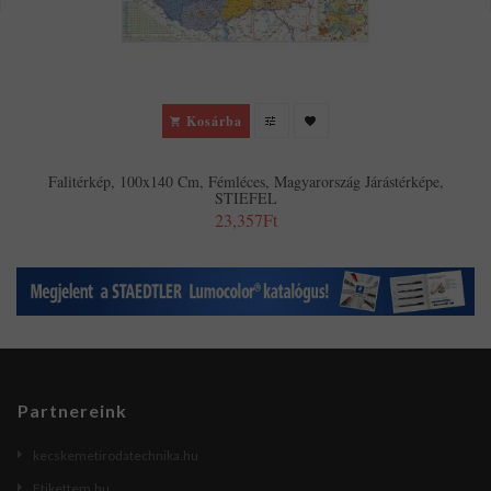
Kosárba
Falitérkép, 100x140 Cm, Fémléces, Magyarország Járástérképe,
STIEFEL
23,357Ft
Partnereink
kecskemetirodatechnika.hu
Etikettem.hu