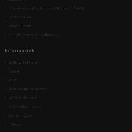
IT Pavilon Számítástechnika és Irodatechnika Kft.
Beszerzek.hu
Maped Creativ
Hungarian Web Linkgyűjtemény
Információk
Szállítási feltételek
Rólunk
ÁSZF
Adatvédelmi nyilatkozat
Elállási nyilatkozat
Online vitarendezés
Elállás indítása
Fiókom