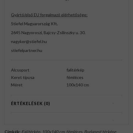
Gyártó/első EU forgalmazó elérhetősége:
Stiefel Magyarország Kft.
2645 Nagyoroszi, Bajcsy-Zsilinszky u. 30.
nagyker@stiefel.hu
stiefelpartner.hu
Alcsoport
falitérkép
Keret típusa
fémléces
Méret
100x140 cm
ÉRTÉKELÉSEK (0)
Címkék:
Falitérkép
,
100x140 cm
,
fémléces
,
Budapest térképe