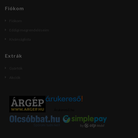
Fiókom
Fiókom
Eddigi megrendeléseim
Kívánságlista
Extrák
Gyártók
Akciók
Árukereső.hu