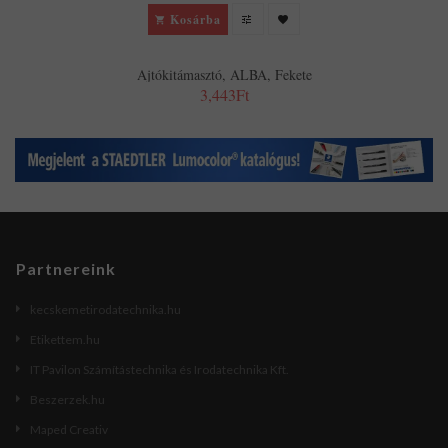
Kosárba
Ajtókitámasztó, ALBA, Fekete
3,443Ft
Partnereink
kecskemetirodatechnika.hu
Etikettem.hu
IT Pavilon Számítástechnika és Irodatechnika Kft.
Beszerzek.hu
Maped Creativ