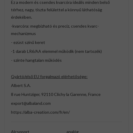
Ez a modern és csendes kvarcóra ideális minden belső
térhez, nagy, tiszta felülettel a könnyű láthatóság
érdekében.
-kvarcóra: megbízható és precíz, csendes kvarc-
mechanizmus
- ezüst színű keret
-1 darab LR6/AA elemmel működik (nem tartozék)
- szinte hangtalan működés
Gyártó/első EU forgalmazó elérhetősége:
Albert S.A.
8 rue Huntziger, 92110 Clichy la Garenne, France
export@albaland.com
https://alba-creation.com/fr/en/
Alcsoport
analóg