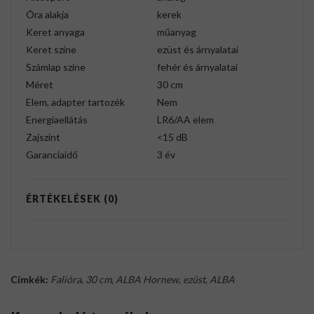
Óra alakja
kerek
Keret anyaga
műanyag
Keret színe
ezüst és árnyalatai
Számlap színe
fehér és árnyalatai
Méret
30 cm
Elem, adapter tartozék
Nem
Energiaellátás
LR6/AA elem
Zajszint
<15 dB
Garanciaidő
3 év
ÉRTÉKELÉSEK (0)
Címkék:
Falióra
,
30 cm
,
ALBA Hornew
,
ezüst
,
ALBA