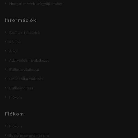
Hungarian Web Linkgyűjtemény
Információk
Szállítási feltételek
Rólunk
ÁSZF
Adatvédelmi nyilatkozat
Elállási nyilatkozat
Online vitarendezés
Elállás indítása
Fiókom
Fiókom
Fiókom
Eddigi megrendeléseim