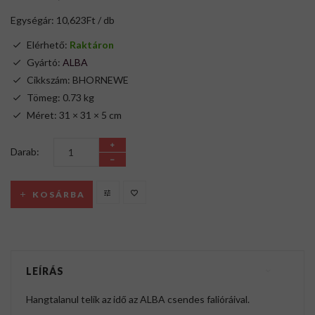
Egységár: 10,623Ft / db
Elérhető:
Raktáron
Gyártó:
ALBA
Cikkszám: BHORNEWE
Tömeg: 0.73 kg
Méret: 31 × 31 × 5 cm
Darab:
KOSÁRBA
LEÍRÁS
Hangtalanul telik az idő az ALBA csendes falióráival.