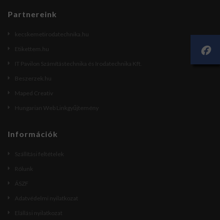
Partnereink
kecskemetirodatechnika.hu
Etikettem.hu
IT Pavilon Számítástechnika és Irodatechnika Kft.
Beszerzek.hu
Maped Creativ
Hungarian Web Linkgyűjtemény
Információk
Szállítási feltételek
Rólunk
ÁSZF
Adatvédelmi nyilatkozat
Elállási nyilatkozat