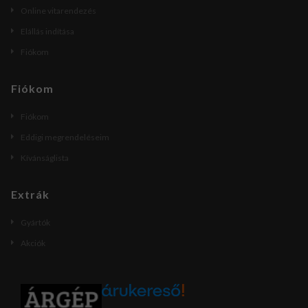
Online vitarendezés
Elállás indítása
Fiókom
Fiókom
Fiókom
Eddigi megrendeléseim
Kívánságlista
Extrák
Gyártók
Akciók