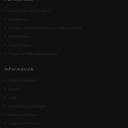
kecskemetirodatechnika.hu
Etikettem.hu
IT Pavilon Számítástechnika és Irodatechnika Kft.
Beszerzek.hu
Maped Creativ
Hungarian Web Linkgyűjtemény
Információk
Szállítási feltételek
Rólunk
ÁSZF
Adatvédelmi nyilatkozat
Elállási nyilatkozat
Online vitarendezés