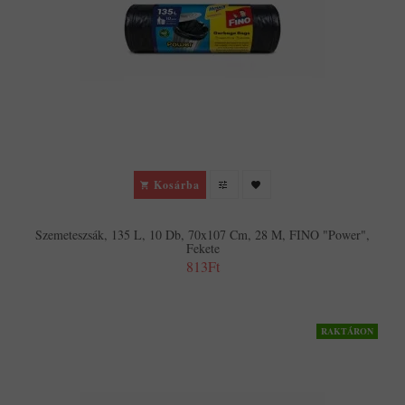
Kosárba
Szemeteszsák, 135 L, 10 Db, 70x107 Cm, 28 Μ, FINO "Power",
Fekete
813Ft
RAKTÁRON