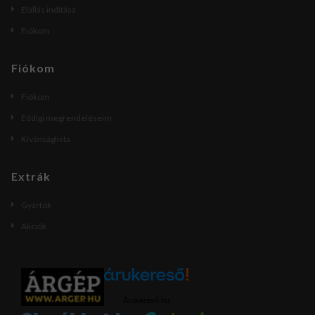
Elállás indítása
Fiókom
Fiókom
Fiókom
Eddigi megrendeléseim
Kívánságlista
Extrák
Gyártók
Akciók
Árukereső.hu