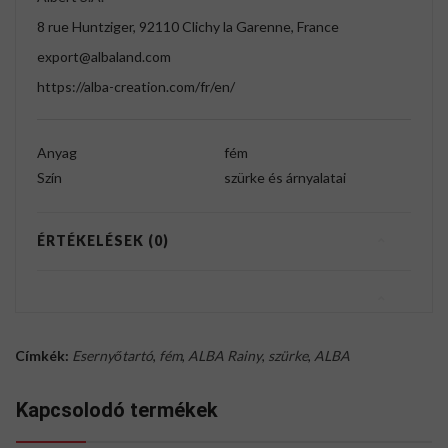
8 rue Huntziger, 92110 Clichy la Garenne, France
export@albaland.com
https://alba-creation.com/fr/en/
Anyag
fém
Szín
szürke és árnyalatai
ÉRTÉKELÉSEK (0)
Címkék:
Esernyőtartó
,
fém
,
ALBA Rainy
,
szürke
,
ALBA
Kapcsolodó termékek