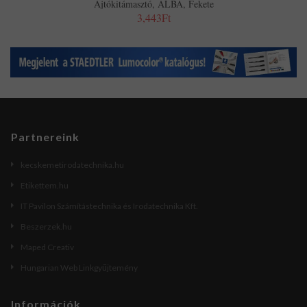
Ajtókitámasztó, ALBA, Fekete
3,443Ft
Partnereink
kecskemetirodatechnika.hu
Etikettem.hu
IT Pavilon Számítástechnika és Irodatechnika Kft.
Beszerzek.hu
Maped Creativ
Hungarian Web Linkgyűjtemény
Információk