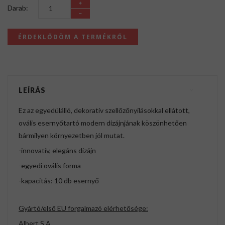
Darab:
ÉRDEKLŐDÖM A TERMÉKRŐL
LEÍRÁS
Ez az egyedülálló, dekoratív szellőzőnyílásokkal ellátott,
ovális esernyőtartó modern dizájnjának köszönhetően
bármilyen környezetben jól mutat.
-innovatív, elegáns dizájn
-egyedi ovális forma
-kapacitás: 10 db esernyő
Gyártó/első EU forgalmazó elérhetősége:
Albert S.A.