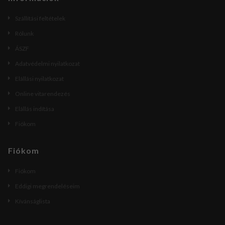
Szállítási feltételek
Rólunk
ÁSZF
Adatvédelmi nyilatkozat
Elállási nyilatkozat
Online vitarendezés
Elállás indítása
Fiókom
Fiókom
Fiókom
Eddigi megrendeléseim
Kívánságlista