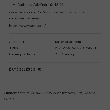
1191 Budapest Ady Endre út 42-44.
www.varta-ag.com/hu/about-varta/contact/contact-
consumer-batteries
https://www.varta.com/
Alcsoport
tartós alkáli elem
Típus
A23/V23GA/LRV08/MN21
Csomag tartalma
2 db/csomag
ÉRTÉKELÉSEK (0)
Címkék:
Elem
,
V23GA/A23/MN21 riasztóelem
,
2 db
,
VARTA
,
VARTA