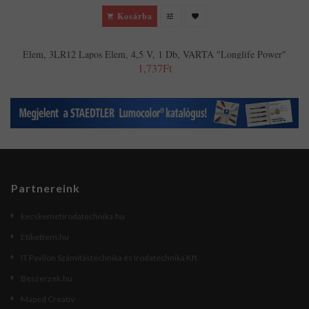
Kosárba
Elem, 3LR12 Lapos Elem, 4,5 V, 1 Db, VARTA "Longlife Power"
1,737Ft
Partnereink
kecskemetirodatechnika.hu
Etikettem.hu
IT Pavilon Számítástechnika és Irodatechnika Kft.
Beszerzek.hu
Maped Creativ