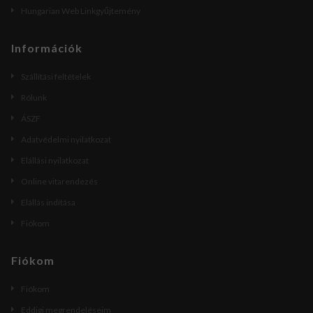
Hungarian Web Linkgyűjtemény
Információk
Szállítási feltételek
Rólunk
ÁSZF
Adatvédelmi nyilatkozat
Elállási nyilatkozat
Online vitarendezés
Elállás indítása
Fiókom
Fiókom
Fiókom
Eddigi megrendeléseim