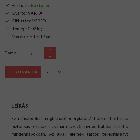
Elérhető:
Raktáron
Gyártó:
VARTA
Cikkszám: VE23D
Tömeg: 0.02 kg
Méret: 8 × 1 × 12 cm
Darab:
KOSÁRBA
LEÍRÁS
Ez a riasztóelem megbízható energiaforrást biztosít otthona
biztonsági eszközei számára, így Ön nyugodtabban lehet a
mindennapokban. Az alkáli elemek tartós teljesítményt