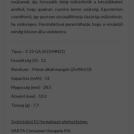
nyújtanak, így hosszabb ideig működtetik a készülékeket
anélkül, hogy gyakran cserére lenne szükség. Egyszerűen
cserélhető, így gyorsan visszaállíthatja riasztója működését,
ha szükséges. Használatával garantálhatja, hogy a vészjelző
mindig készen áll a védelemre.
Típus - V 23 GA (A23/MN21)
Feszültség (V) - 12
Rendszer - Primer alkáli mangán (Zn/MnO2)
Kapacitás (mAh) - 52
Magasság (mm) - 28.5
Átmérő (mm) - 10.3
Tömeg (g) - 7.7
Gyártó/első EU forgalmazó elérhetősége:
VARTA Consumer Hungaria Kft.