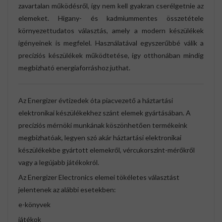
zavartalan működésről, így nem kell gyakran cserélgetnie az
elemeket. Higany- és kadmiummentes összetétele
környezettudatos választás, amely a modern készülékek
igényeinek is megfelel. Használatával egyszerűbbé válik a
precíziós készülékek működtetése, így otthonában mindig
megbízható energiaforráshoz juthat.
Az Energizer évtizedek óta piacvezető a háztartási
elektronikai készülékekhez szánt elemek gyártásában. A
precíziós mérnöki munkának köszönhetően termékeink
megbízhatóak, legyen szó akár háztartási elektronikai
készülékekbe gyártott elemekről, vércukorszint-mérőkről
vagy a legújabb játékokról.
Az Energizer Electronics elemei tökéletes választást
jelentenek az alábbi esetekben:
e-könyvek
játékok