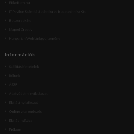
Etikettem.hu
IT Pavilon Számítástechnika és Irodatechnika Kft.
Beszerzek.hu
Maped Creativ
Hungarian Web Linkgyűjtemény
Információk
Szállítási feltételek
Rólunk
ÁSZF
Adatvédelmi nyilatkozat
Elállási nyilatkozat
Online vitarendezés
Elállás indítása
Fiókom