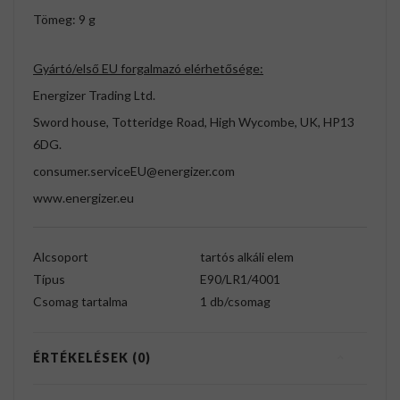
Tömeg: 9 g
Gyártó/első EU forgalmazó elérhetősége:
Energizer Trading Ltd.
Sword house, Totteridge Road, High Wycombe, UK, HP13
6DG.
consumer.serviceEU@energizer.com
www.energizer.eu
Alcsoport
tartós alkáli elem
Típus
E90/LR1/4001
Csomag tartalma
1 db/csomag
ÉRTÉKELÉSEK (0)