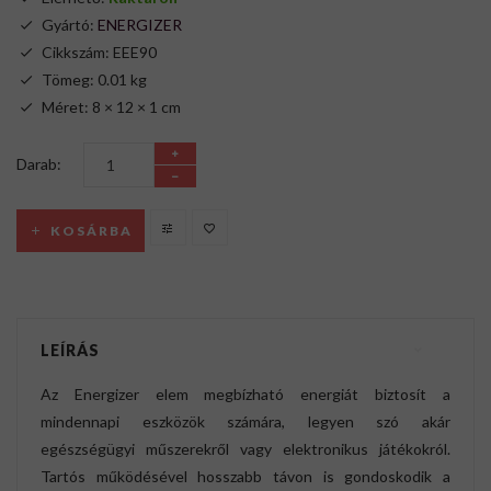
Gyártó:
ENERGIZER
Cikkszám: EEE90
Tömeg: 0.01 kg
Méret: 8 × 12 × 1 cm
Darab:
KOSÁRBA
LEÍRÁS
Az Energizer elem megbízható energiát biztosít a
mindennapi eszközök számára, legyen szó akár
egészségügyi műszerekről vagy elektronikus játékokról.
Tartós működésével hosszabb távon is gondoskodik a