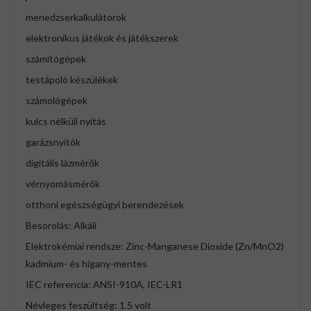
menedzserkalkulátorok
elektronikus játékok és játékszerek
számítógépek
testápoló készülékek
számológépek
kulcs nélküli nyitás
garázsnyitók
digitális lázmérők
vérnyomásmérők
otthoni egészségügyi berendezések
Besorolás: Alkáli
Elektrokémiai rendsze: Zinc-Manganese Dioxide (Zn/MnO2)
kadmium- és higany-mentes
IEC referencia: ANSI-910A, IEC-LR1
Névleges feszültség: 1.5 volt