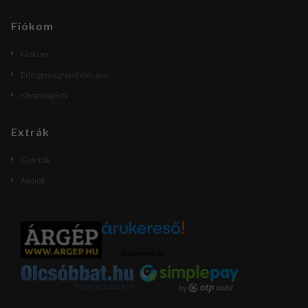
Fiókom
Fiókom
Eddigi megrendeléseim
Kívánságlista
Extrák
Gyártók
Akciók
Árukereső.hu