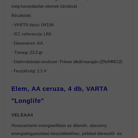
még használatlan elemek tárolását
Részletek:
- VARTA típus: 04106
- IEC referencia: LR6
- Elemméret: AA
- Tömeg: 23.3 gr
- Elektrokémiai rendszer: Primer alkáli mangán (ZN/MNO2)
- Feszültség: 1.5 V
Elem, AA ceruza, 4 db, VARTA
"Longlife"
VELEAA4
Hosszantartó energiaellátás az állandó, alacsony
energiafogyasztású készülékekhez, például ébresztő- és