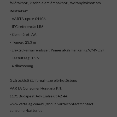
faliórákhoz, kisebb elemlámpákhoz, távirányítókhoz stb.
Részletek:
- VARTA típus: 04106
- IEC referencia: LR6
- Elemméret: AA
- Tömeg: 23.3 gr
- Elektrokémiai rendszer: Primer alkáli mangán (ZN/MNO2)
- Feszültség: 1.5 V
-
4 db/csomag
Gyártó/első EU forgalmazó elérhetősége:
VARTA Consumer Hungaria Kft.
1191 Budapest Ady Endre út 42-44.
www.varta-ag.com/hu/about-varta/contact/contact-
consumer-batteries