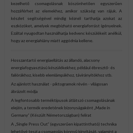
kezelhető csomagolásnak köszönhetően egyszerűen
hozzáférhet az elemekhez, amikor szükség van rájuk. A
készlet segítségével mindig kéznél tarthatja azokat az
eszközöket, amelyek megbízható energiaforrást igényelnek.
Ezáltal nyugodtan használhatja kedvenc készülékeit anélkül,
hogy az energiahiány miatt aggódnia kellene.
Hosszantartó energiaellátás az állandó, alacsony
energiafogyasztású készülékekhez, például ébresztő- és
faliórákhoz, kisebb elemlámpákhoz, távirányítókhoz stb.
Az ajánlott használat - piktogramok révén - világosan
ábrázolt módja
A legfontosabb terméktípusok átlátszó csomagolásának
elején, a termék eredetének bizonyságaként „Made in
Germany” (Készült Németországban) felirat
A „Single Press Out” (egyszerűen kipattintható) technika
lehetővé teszi a csomagolás könnyű kinyitását, valamint a