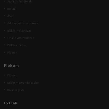
Szállítási feltételek
Rólunk
ÁSZF
Adatvédelmi nyilatkozat
Elállási nyilatkozat
Online vitarendezés
Elállás indítása
Fiókom
Fiókom
Fiókom
Eddigi megrendeléseim
Kívánságlista
Extrák