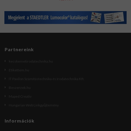
Partnereink
kecskemetirodatechnika.hu
Etikettem.hu
IT Pavilon Számítástechnika és Irodatechnika Kft.
Beszerzek.hu
Maped Creativ
Hungarian Web Linkgyűjtemény
Információk