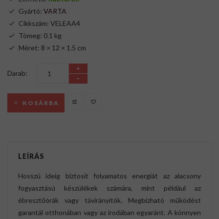
Gyártó:
VARTA
Cikkszám: VELEAA4
Tömeg: 0.1 kg
Méret: 8 × 12 × 1.5 cm
Darab:
KOSÁRBA
LEÍRÁS
Hosszú ideig biztosít folyamatos energiát az alacsony
fogyasztású készülékek számára, mint például az
ébresztőórák vagy távirányítók. Megbízható működést
garantál otthonában vagy az irodában egyaránt. A könnyen