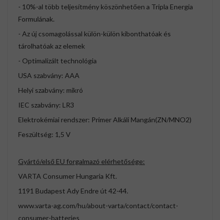
- 10%-al több teljesítmény köszönhetően a Tripla Energia
Formulának.
- Az új csomagolással külön-külön kibonthatóak és
tárolhatóak az elemek
- Optimalizált technológia
USA szabvány: AAA
Helyi szabvány: mikró
IEC szabvány: LR3
Elektrokémiai rendszer: Primer Alkáli Mangán(ZN/MNO2)
Feszültség: 1,5 V
Gyártó/első EU forgalmazó elérhetősége:
VARTA Consumer Hungaria Kft.
1191 Budapest Ady Endre út 42-44.
www.varta-ag.com/hu/about-varta/contact/contact-
consumer-batteries