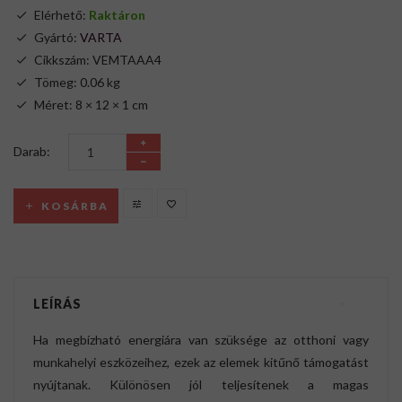
Elérhető:
Raktáron
Gyártó:
VARTA
Cikkszám: VEMTAAA4
Tömeg: 0.06 kg
Méret: 8 × 12 × 1 cm
Darab:
KOSÁRBA
LEÍRÁS
Ha megbízható energiára van szüksége az otthoni vagy
munkahelyi eszközeihez, ezek az elemek kitűnő támogatást
nyújtanak. Különösen jól teljesítenek a magas