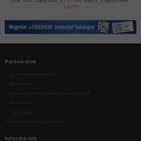
Elem, 3LR12 Lapos Elem, 4,5 V, 1 Db, VARTA "Longlife Power"
1,737Ft
Partnereink
kecskemetirodatechnika.hu
Etikettem.hu
IT Pavilon Számítástechnika és Irodatechnika Kft.
Beszerzek.hu
Maped Creativ
Hungarian Web Linkgyűjtemény
Információk