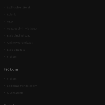
Szállítási feltételek
Rólunk
ÁSZF
Adatvédelmi nyilatkozat
Elállási nyilatkozat
Online vitarendezés
Elállás indítása
Fiókom
Fiókom
Fiókom
Eddigi megrendeléseim
Kívánságlista