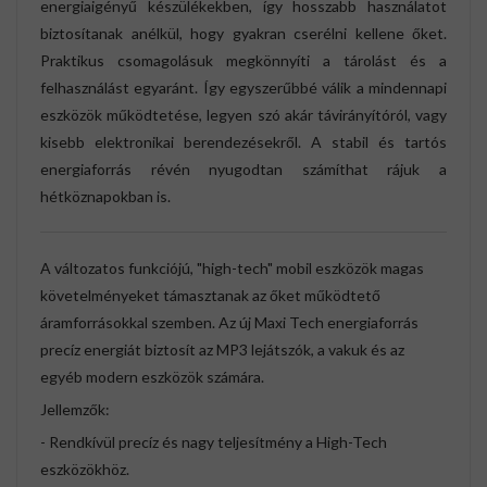
energiaigényű készülékekben, így hosszabb használatot
biztosítanak anélkül, hogy gyakran cserélni kellene őket.
Praktikus csomagolásuk megkönnyíti a tárolást és a
felhasználást egyaránt. Így egyszerűbbé válik a mindennapi
eszközök működtetése, legyen szó akár távirányítóról, vagy
kisebb elektronikai berendezésekről. A stabil és tartós
energiaforrás révén nyugodtan számíthat rájuk a
hétköznapokban is.
A változatos funkciójú, "high-tech" mobil eszközök magas
követelményeket támasztanak az őket működtető
áramforrásokkal szemben. Az új Maxi Tech energiaforrás
precíz energiát biztosít az MP3 lejátszók, a vakuk és az
egyéb modern eszközök számára.
Jellemzők:
- Rendkívül precíz és nagy teljesítmény a High-Tech
eszközökhöz.