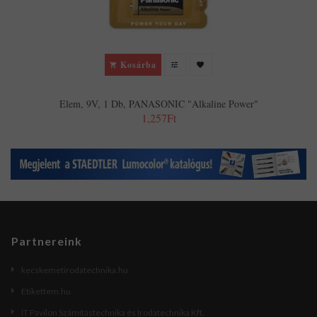
Kosárba
Elem, 9V, 1 Db, PANASONIC "Alkaline Power"
1,257Ft
Partnereink
kecskemetirodatechnika.hu
Etikettem.hu
IT Pavilon Számítástechnika és Irodatechnika Kft.