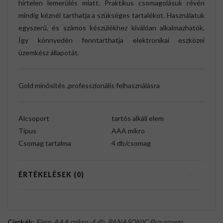
hirtelen lemerülés miatt. Praktikus csomagolásuk révén
mindig kéznél tarthatja a szükséges tartalékot. Használatuk
egyszerű, és számos készülékhez kiválóan alkalmazhatók.
Így könnyedén fenntarthatja elektronikai eszközei
üzemkész állapotát.
Gold minősítés ,professzionális felhasználásra
Alcsoport
tartós alkáli elem
Típus
AAA mikro
Csomag tartalma
4 db/csomag
ÉRTÉKELÉSEK (0)
Címkék:
Elem
,
AAA mikro
,
4 db
,
PANASONIC Pro power
,