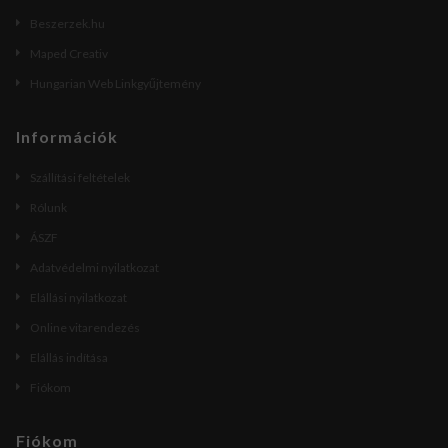
Beszerzek.hu
Maped Creativ
Hungarian Web Linkgyűjtemény
Információk
Szállítási feltételek
Rólunk
ÁSZF
Adatvédelmi nyilatkozat
Elállási nyilatkozat
Online vitarendezés
Elállás indítása
Fiókom
Fiókom