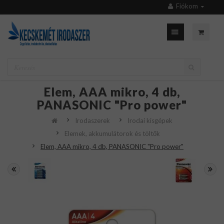
Fiókom
Elem, AAA mikro, 4 db,
PANASONIC "Pro power"
Irodaszerek
Irodai kisgépek
Elemek, akkumulátorok és töltők
Elem, AAA mikro, 4 db, PANASONIC "Pro power"