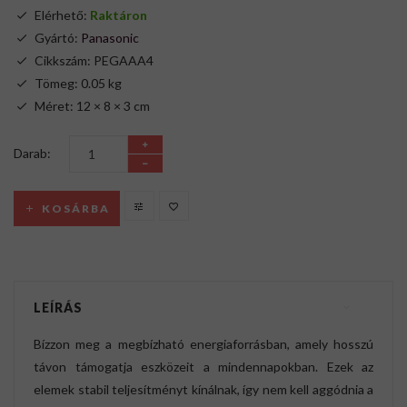
Elérhető:
Raktáron
Gyártó:
Panasonic
Cikkszám: PEGAAA4
Tömeg: 0.05 kg
Méret: 12 × 8 × 3 cm
Darab:
KOSÁRBA
LEÍRÁS
Bízzon meg a megbízható energiaforrásban, amely hosszú
távon támogatja eszközeit a mindennapokban. Ezek az
elemek stabil teljesítményt kínálnak, így nem kell aggódnia a